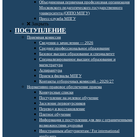
Объединенная первичная профсоюзная организация
Московского педагогического государственного
университета (ОППО МПГУ)
Пресс-служба МПГУ
Закрыть
ПОСТУПЛЕНИЕ
Приемная комиссия
Сведения о зачислении — 2026
Среднее профессиональное образование
Базовое высшее образование и специалитет
Специализированное высшее образование и
магистратура
Аспирантура
Прием в филиалы МПГУ
Контакты отборочных комиссий – 2026/27
Нормативно-правовое обеспечение приема
Конкурсные списки
Поступление на целевое обучение
Заселение первокурсников
Перевод и восстановление
Платное обучение
Информация о поступлении для лиц с ограниченными
возможностями здоровья
Иностранным абитуриентам / For international
applicants