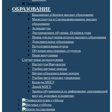
Закрыть
ОБРАЗОВАНИЕ
Бакалавриат и Базовое высшее образование
Магистратура и Специализированное высшее
образование
Аспирантура
Дистанционное обучение. Остаёмся дома
Прием для получения второго высшего образования
Дополнительное образование
Подготовительные курсы
Обучение иностранных студентов
Наши выпускники
Структурные подразделения
Институты/Факультеты
Учебно-научные центры
Научно-образовательные центры
Учебно-методическое управление
Колледж МПГУ
Лицей МПГУ
Защита обучающихся от информации, причиняющей
вред их здоровью и развитию