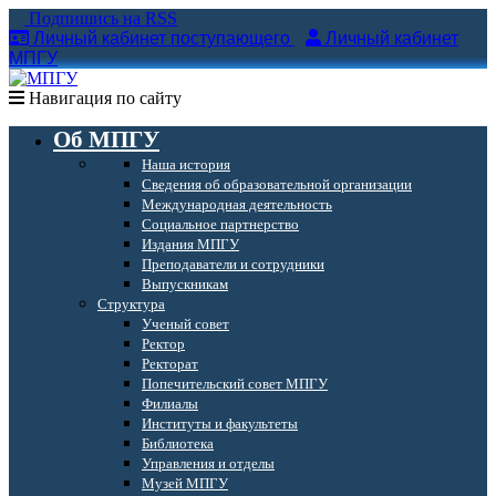
Подпишись на RSS
Личный кабинет поступающего
Личный кабинет
МПГУ
Навигация по сайту
Об МПГУ
Наша история
Сведения об образовательной организации
Международная деятельность
Социальное партнерство
Издания МПГУ
Преподаватели и сотрудники
Выпускникам
Структура
Ученый совет
Ректор
Ректорат
Попечительский совет МПГУ
Филиалы
Институты и факультеты
Библиотека
Управления и отделы
Музей МПГУ