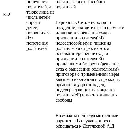
попечения
родительских прав обоих
родителей, а
родителей
также лица из
К-2
числа детей-
сирот и
Вариант 5. Свидетельство о
детей,
рождении, свидетельство о смерти
оставшихся
и/или копия решения суда о
без
признании родителя(ей)
попечения
недееспособным и лишения
родителей
родительских прав на этом
основании/решение суда о
признании родителя(ей)
пропавшими без вести/решение
суда о вынесении родителю(ям)
приговора с применением меры
высшего наказания и справка из
органов внутренних дел,
подтверждающих нахождения
родителя(ей) в местах лишения
свободы
Возможны непредусмотренные
варианты. В случае вопросов
обращаться к Дегтяревой А.Д.