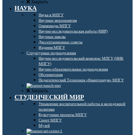
Закрыть
НАУКА
Наука в МПГУ
Научные мероприятия
Олимпиады МПГУ
Научно-исследовательская работа (НИР)
Научные школы
Диссертационные советы
Издания МПГУ
Структурные подразделения
Научно-исследовательский комплекс МПГУ (НИК
МПГУ)
Научно-образовательные подразделения
Обсерватория
Педагогический Технопарк «Кванториум» МПГУ
Закрыть
СТУДЕНЧЕСКИЙ МИР
Управление воспитательной работы и молодежной
политики
Культурные проекты МПГУ
Спорт МПГУ
Музей