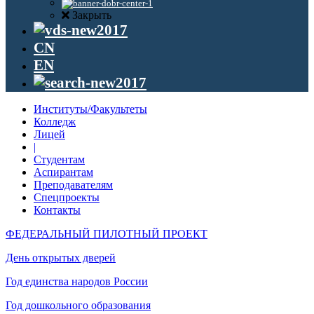
Закрыть
CN
EN
Институты/Факультеты
Колледж
Лицей
|
Студентам
Аспирантам
Преподавателям
Спецпроекты
Контакты
ФЕДЕРАЛЬНЫЙ ПИЛОТНЫЙ ПРОЕКТ
День открытых дверей
Год единства народов России
Год дошкольного образования