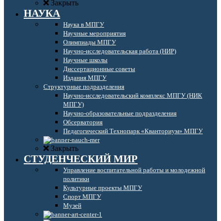
Закрыть
НАУКА
Наука в МПГУ
Научные мероприятия
Олимпиады МПГУ
Научно-исследовательская работа (НИР)
Научные школы
Диссертационные советы
Издания МПГУ
Структурные подразделения
Научно-исследовательский комплекс МПГУ (НИК
МПГУ)
Научно-образовательные подразделения
Обсерватория
Педагогический Технопарк «Кванториум» МПГУ
Закрыть
СТУДЕНЧЕСКИЙ МИР
Управление воспитательной работы и молодежной
политики
Культурные проекты МПГУ
Спорт МПГУ
Музей