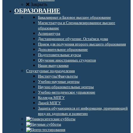
Закрыть
ОБРАЗОВАНИЕ
Бакалавриат и Базовое высшее образование
Магистратура и Специализированное высшее
образование
Аспирантура
Дистанционное обучение. Остаёмся дома
Прием для получения второго высшего образования
Дополнительное образование
Подготовительные курсы
Обучение иностранных студентов
Наши выпускники
Структурные подразделения
Институты/Факультеты
Учебно-научные центры
Научно-образовательные центры
Учебно-методическое управление
Колледж МПГУ
Лицей МПГУ
Защита обучающихся от информации, причиняющей
вред их здоровью и развитию