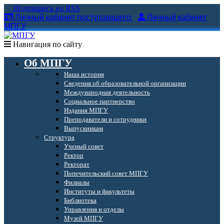
Подпишись на RSS
Личный кабинет поступающего
Личный кабинет
МПГУ
Навигация по сайту
Об МПГУ
Наша история
Сведения об образовательной организации
Международная деятельность
Социальное партнерство
Издания МПГУ
Преподаватели и сотрудники
Выпускникам
Структура
Ученый совет
Ректор
Ректорат
Попечительский совет МПГУ
Филиалы
Институты и факультеты
Библиотека
Управления и отделы
Музей МПГУ