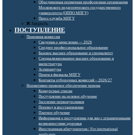
Объединенная первичная профсоюзная организация
Московского педагогического государственного
университета (ОППО МПГУ)
Пресс-служба МПГУ
Закрыть
ПОСТУПЛЕНИЕ
Приемная комиссия
Сведения о зачислении — 2026
Среднее профессиональное образование
Базовое высшее образование и специалитет
Специализированное высшее образование и
магистратура
Аспирантура
Прием в филиалы МПГУ
Контакты отборочных комиссий – 2026/27
Нормативно-правовое обеспечение приема
Конкурсные списки
Поступление на целевое обучение
Заселение первокурсников
Перевод и восстановление
Платное обучение
Информация о поступлении для лиц с ограниченными
возможностями здоровья
Иностранным абитуриентам / For international
applicants