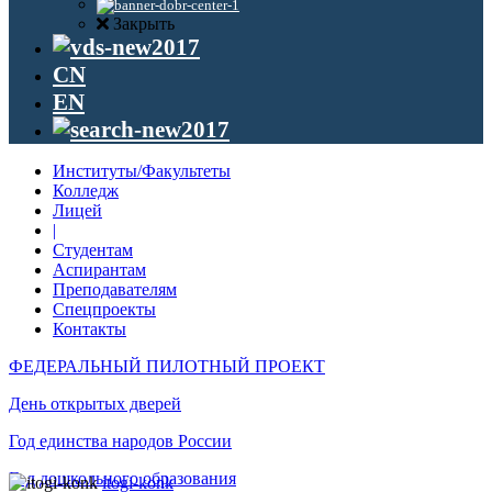
Закрыть
CN
EN
Институты/Факультеты
Колледж
Лицей
|
Студентам
Аспирантам
Преподавателям
Спецпроекты
Контакты
ФЕДЕРАЛЬНЫЙ ПИЛОТНЫЙ ПРОЕКТ
День открытых дверей
Год единства народов России
Год дошкольного образования
itogi-konk