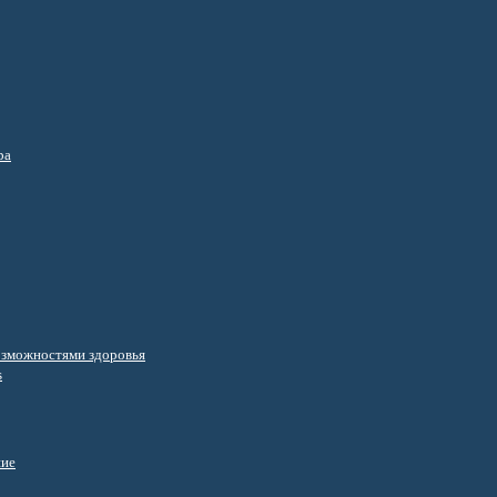
ра
озможностями здоровья
s
ние