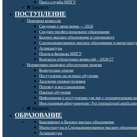
Пресс-служба МПГУ
Закрыть
ПОСТУПЛЕНИЕ
Приемная комиссия
Сведения о зачислении — 2026
Среднее профессиональное образование
Базовое высшее образование и специалитет
Специализированное высшее образование и магистрату
Аспирантура
Прием в филиалы МПГУ
Контакты отборочных комиссий – 2026/27
Нормативно-правовое обеспечение приема
Конкурсные списки
Поступление на целевое обучение
Заселение первокурсников
Перевод и восстановление
Платное обучение
Информация о поступлении для лиц с ограниченными в
Иностранным абитуриентам / For international applicant
Закрыть
ОБРАЗОВАНИЕ
Бакалавриат и Базовое высшее образование
Магистратура и Специализированное высшее образова
Аспирантура