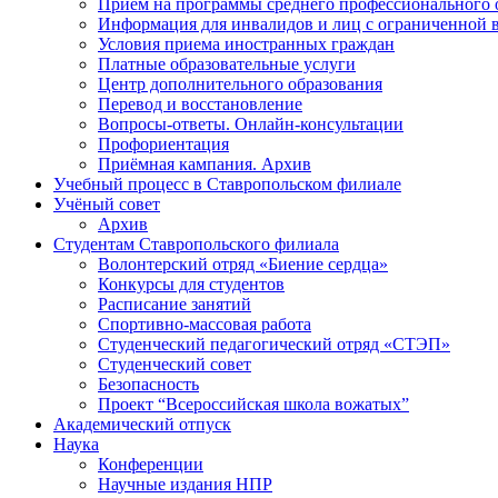
Приём на программы среднего профессионального 
Информация для инвалидов и лиц с ограниченной 
Условия приема иностранных граждан
Платные образовательные услуги
Центр дополнительного образования
Перевод и восстановление
Вопросы-ответы. Онлайн-консультации
Профориентация
Приёмная кампания. Архив
Учебный процесс в Ставропольском филиале
Учёный совет
Архив
Студентам Ставропольского филиала
Волонтерский отряд «Биение сердца»
Конкурсы для студентов
Расписание занятий
Спортивно-массовая работа
Студенческий педагогический отряд «СТЭП»
Студенческий совет
Безопасность
Проект “Всероссийская школа вожатых”
Академический отпуск
Наука
Конференции
Научные издания НПР