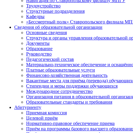
Навигация по Ставропольскому филиалу МПГУ
Трудоустройство
Структурные подразделения
Кафедры
«Бессмертный полк» Ставропольского филиала М
Сведения об образовательной организации
Основные сведения
Структура и органы управления образовательной о
Документы
Образование
Руководство
Педагогический состав
Материально-техническое обеспечение и оснащённос
Платные образовательные услуги
Финансово-хозяйственная деятельность
Вакантные места для приёма (перевода) обучающих
Стипендии и меры поддержки обучающихся
Международное сотрудничество
Организация питания в образовательной организац
Образовательные стандарты и требования
Абитуриенту
Приемная комиссия
Целевой приём
Нормативно-правовое обеспечение приема
Приём на программы базового высшего образовани