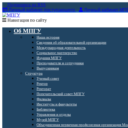
Подпишись на RSS
Личный кабинет поступающего
Личный кабинет МП
Навигация по сайту
Об МПГУ
Наша история
Сведения об образовательной организации
Международная деятельность
Социальное партнерство
Издания МПГУ
Преподаватели и сотрудники
Выпускникам
Структура
Ученый совет
Ректор
Ректорат
Попечительский совет МПГУ
Филиалы
Институты и факультеты
Библиотека
Управления и отделы
Музей МПГУ
Объединенная первичная профсоюзная организация Мос