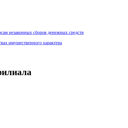
осам незаконных сборов денежных средств
ствах имущественного характера
филиала