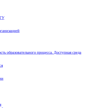
ПГУ
рганизацией
ть образовательного процесса. Доступная среда
ся
ии
я