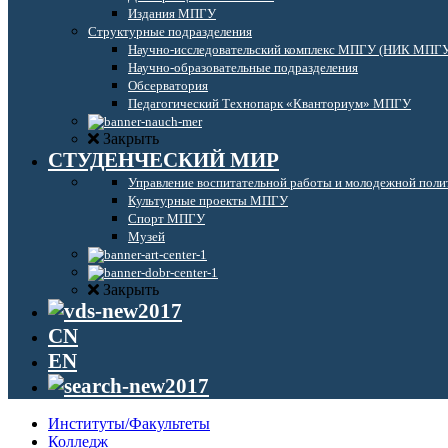
Издания МПГУ
Структурные подразделения
Научно-исследовательский комплекс МПГУ (НИК МПГ
Научно-образовательные подразделения
Обсерватория
Педагогический Технопарк «Кванториум» МПГУ
Закрыть
СТУДЕНЧЕСКИЙ МИР
Управление воспитательной работы и молодежной поли
Культурные проекты МПГУ
Спорт МПГУ
Музей
Закрыть
CN
EN
Институты/Факультеты
Колледж