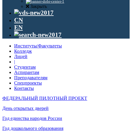
Закрыть
CN
EN
Институты/Факультеты
Колледж
Лицей
|
Студентам
Аспирантам
Преподавателям
Спецпроекты
Контакты
ФЕДЕРАЛЬНЫЙ ПИЛОТНЫЙ ПРОЕКТ
День открытых дверей
Год единства народов России
Год дошкольного образования