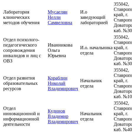
355042,
Ставроп
Лаборатория
Мусаелян
И.о
край, г.
клинических
Нелли
заведующий
Ставропо
методов обучения
Самвеловна
лабораторией
Доваторц
каб. №3
355042,
Отдел психолого-
Ставроп
педагогического
Иванникова
И.о. начальника
край, г.
сопровождения
Ольга
отдела
Ставропо
инвалидов и лиц с
Юрьевна
Доваторц
ОВЗ
каб. №3
355042,
Ставроп
Отдел развития
Кораблин
Начальник
край, г.
образовательных
Николай
отдела
Ставропо
ресурсов
Владимирович
Доваторц
каб. №1
355042,
Отдел
Ставроп
Кудинов
инновационной и
Начальник
край, г.
Владимир
информационной
отдела
Ставропо
Владимирович
деятельности
Доваторц
каб. №4