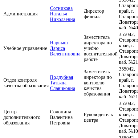
Ставроп
Сотникова
Директор
край, г.
Администрация
Наталья
филиала
Ставропо
Николаевна
Доваторц
каб. №4
355042,
Заместитель
Ставроп
Нарвыш
директора по
край, г.
Учебное управление
Лариса
учебно-
Ставропо
Валентиновна
воспитательной
Доваторц
работе
каб. №2
355042,
Заместитель
Ставроп
Поддубная
директора по
Отдел контроля
край, г.
Татьяна
контролю
качества образования
Ставропо
Славиковна
качества
Доваторц
образования
каб. №2
355042,
Ставроп
Центр
Солонина
Руководитель
край, г.
дополнительного
Валентина
центра
Ставропо
образования
Петровна
Доваторц
каб. №1
355042,