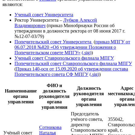
являются:
Ученый совет Университета
Ректор Университета –
Лубков Алексей
Владимирович
(приказ Минобрнауки России об
утверждении в должности ректора от 08 июня 2017 г.
№12-07-03/79)
Попечительский совет Университета
(
приказ МПГУ от
06.07.2018 №820 «Об утверждении Положения о
Попечительском совете МПГУ»
(.sig)
)
Ученый совет Ставропольского филиала МПГУ
Попечительский совет Ставропольского филиала МПГУ
(
Приказ 140-осн от 15.09.2020 об утверждении состава
Попечительского совета СФ МПГУ
(.sig)
)
ФИО и
Должность
Адрес
Наименование
должность
руководителя
местонахож
органа
руководителя
органа
органа
управления
органа
управления
управлен
управления
Председатель
учёного совета,
355042,
директор
Ставропольс
Сотникова
Ставропольского
край, г.
Учёный совет
Наталья