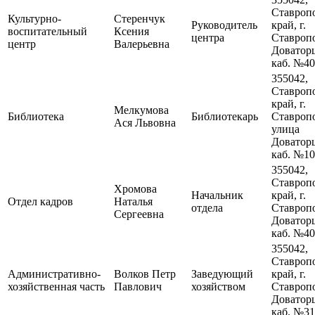
Ставроп
Культурно-
Стеренчук
Руководитель
край, г.
воспитательный
Ксения
центра
Ставропо
центр
Валерьевна
Доваторц
каб. №4
355042,
Ставроп
край, г.
Мелкумова
Библиотека
Библиотекарь
Ставропо
Ася Львовна
улица
Доваторц
каб. №1
355042,
Ставроп
Хромова
Начальник
край, г.
Отдел кадров
Наталья
отдела
Ставропо
Сергеевна
Доваторц
каб. №4
355042,
Ставроп
Административно-
Волков Петр
Заведующий
край, г.
хозяйственная часть
Павлович
хозяйством
Ставропо
Доваторц
каб. №31