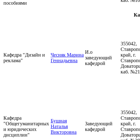
каб. №1
пособиями
Ка
355042,
Ставроп
И.о
Кафедра "Дизайн и
Чесняк Марина
край, г.
заведующий
реклама"
Геннадьевна
Ставропо
кафедрой
Доваторц
каб. №2
355042,
Кафедра
Ставроп
Бушная
"Общегуманитарных
Заведующий
край, г.
Наталья
и юридических
кафедрой
Ставропо
Викторовна
дисциплин"
Доваторц