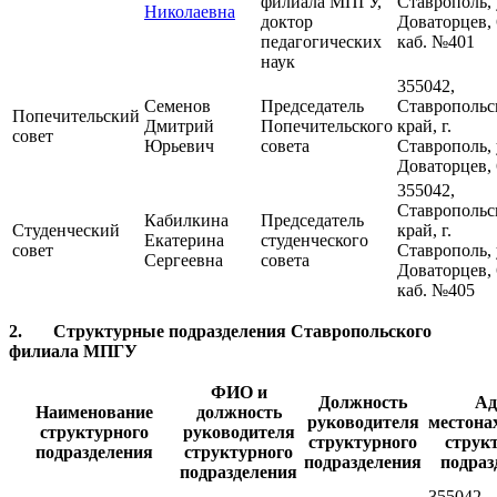
филиала МПГУ,
Ставрополь, 
Николаевна
доктор
Доваторцев, 
педагогических
каб. №401
наук
355042,
Семенов
Председатель
Ставропольс
Попечительский
Дмитрий
Попечительского
край, г.
совет
Юрьевич
совета
Ставрополь, 
Доваторцев, 
355042,
Ставропольс
Кабилкина
Председатель
Студенческий
край, г.
Екатерина
студенческого
совет
Ставрополь, 
Сергеевна
совета
Доваторцев, 
каб. №405
2. Структурные подразделения Ставропольского
филиала МПГУ
ФИО и
Должность
Ад
Наименование
должность
руководителя
местона
структурного
руководителя
структурного
струк
подразделения
структурного
подразделения
подраз
подразделения
355042,