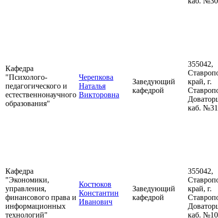
каб. №3
355042,
Кафедра
Ставроп
"Психолого-
Черепкова
Заведующий
край, г.
педагогического и
Наталья
кафедрой
Ставропо
естественнонаучного
Викторовна
Доваторц
образования"
каб. №3
Кафедра
355042,
"Экономики,
Ставроп
Костюков
управления,
Заведующий
край, г.
Константин
финансового права и
кафедрой
Ставропо
Иванович
информационных
Доваторц
технологий"
каб. №1