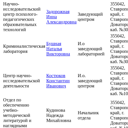
Научно-
355042,
исследовательский
Ставроп
Задорожная
центр психолого-
Заведующий
край, г.
Инна
педагогических
центром
Ставропо
Александровна
образовательных
Доваторц
технологий
каб. №3
355042,
Ставроп
Бушная
И.о
Криминалистическая
край, г.
Наталья
заведующий
лаборатория
Ставропо
Викторовна
лабораторией
Доваторц
каб. №3
355042,
Ставроп
Центр научно-
Костюков
И.о.
край, г.
исследовательской
Константин
заведующий
Ставропо
деятельности
Иванович
центром
Доваторц
каб. №1
Отдел по
355042,
обеспечению
Ставроп
учебно-
Кудинова
Начальник
край, г.
методической
Надежда
отдела
Ставропо
литературой и
Михайловна
Доваторц
наглядными