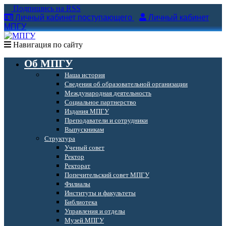
Подпишись на RSS
Личный кабинет поступающего
Личный кабинет
МПГУ
Навигация по сайту
Об МПГУ
Наша история
Сведения об образовательной организации
Международная деятельность
Социальное партнерство
Издания МПГУ
Преподаватели и сотрудники
Выпускникам
Структура
Ученый совет
Ректор
Ректорат
Попечительский совет МПГУ
Филиалы
Институты и факультеты
Библиотека
Управления и отделы
Музей МПГУ