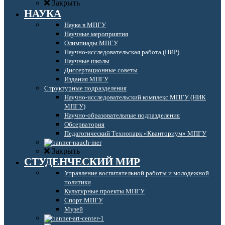
Закрыть
НАУКА
Наука в МПГУ
Научные мероприятия
Олимпиады МПГУ
Научно-исследовательская работа (НИР)
Научные школы
Диссертационные советы
Издания МПГУ
Структурные подразделения
Научно-исследовательский комплекс МПГУ (НИК
МПГУ)
Научно-образовательные подразделения
Обсерватория
Педагогический Технопарк «Кванториум» МПГУ
Закрыть
СТУДЕНЧЕСКИЙ МИР
Управление воспитательной работы и молодежной
политики
Культурные проекты МПГУ
Спорт МПГУ
Музей