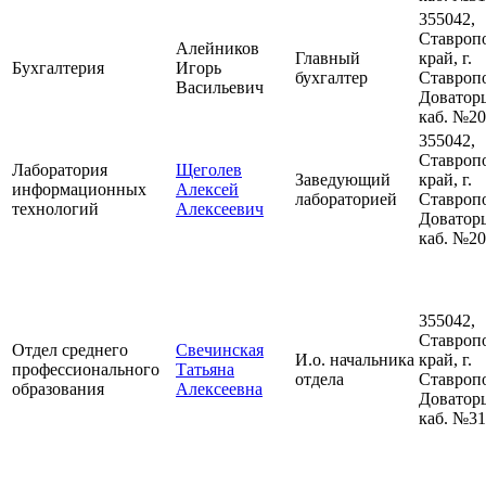
355042,
Ставроп
Алейников
Главный
край, г.
Бухгалтерия
Игорь
бухгалтер
Ставропо
Васильевич
Доваторц
каб. №2
355042,
Ставроп
Лаборатория
Щеголев
Заведующий
край, г.
информационных
Алексей
лабораторией
Ставропо
технологий
Алексеевич
Доваторц
каб. №2
355042,
Ставроп
Отдел среднего
Свечинская
И.о. начальника
край, г.
профессионального
Татьяна
отдела
Ставропо
образования
Алексеевна
Доваторц
каб. №3