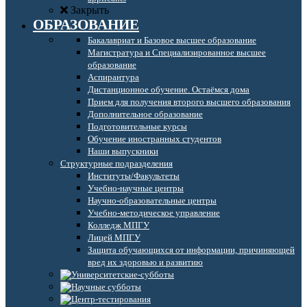
Закрыть
ОБРАЗОВАНИЕ
Бакалавриат и Базовое высшее образование
Магистратура и Специализированное высшее
образование
Аспирантура
Дистанционное обучение. Остаёмся дома
Прием для получения второго высшего образования
Дополнительное образование
Подготовительные курсы
Обучение иностранных студентов
Наши выпускники
Структурные подразделения
Институты/Факультеты
Учебно-научные центры
Научно-образовательные центры
Учебно-методическое управление
Колледж МПГУ
Лицей МПГУ
Защита обучающихся от информации, причиняющей
вред их здоровью и развитию