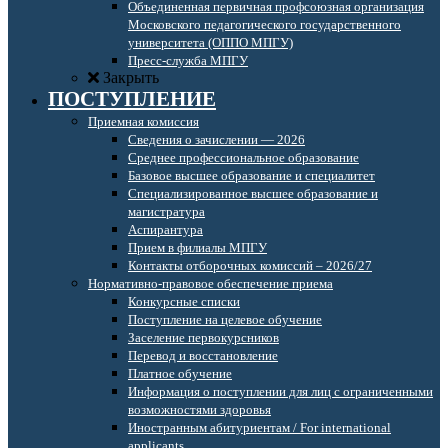
Объединенная первичная профсоюзная организация
Московского педагогического государственного
университета (ОППО МПГУ)
Пресс-служба МПГУ
Закрыть
ПОСТУПЛЕНИЕ
Приемная комиссия
Сведения о зачислении — 2026
Среднее профессиональное образование
Базовое высшее образование и специалитет
Специализированное высшее образование и
магистратура
Аспирантура
Прием в филиалы МПГУ
Контакты отборочных комиссий – 2026/27
Нормативно-правовое обеспечение приема
Конкурсные списки
Поступление на целевое обучение
Заселение первокурсников
Перевод и восстановление
Платное обучение
Информация о поступлении для лиц с ограниченными
возможностями здоровья
Иностранным абитуриентам / For international
applicants