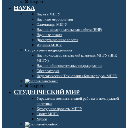
Закрыть
НАУКА
Наука в МПГУ
Научные мероприятия
Олимпиады МПГУ
Научно-исследовательская работа (НИР)
Научные школы
Диссертационные советы
Издания МПГУ
Структурные подразделения
Научно-исследовательский комплекс МПГУ (НИК
МПГУ)
Научно-образовательные подразделения
Обсерватория
Педагогический Технопарк «Кванториум» МПГУ
Закрыть
СТУДЕНЧЕСКИЙ МИР
Управление воспитательной работы и молодежной
политики
Культурные проекты МПГУ
Спорт МПГУ
Музей