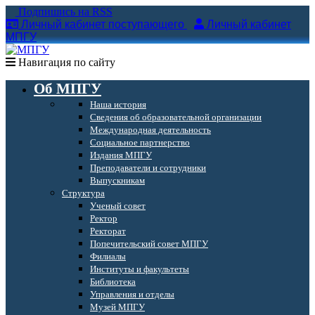
Подпишись на RSS
Личный кабинет поступающего
Личный кабинет
МПГУ
Навигация по сайту
Об МПГУ
Наша история
Сведения об образовательной организации
Международная деятельность
Социальное партнерство
Издания МПГУ
Преподаватели и сотрудники
Выпускникам
Структура
Ученый совет
Ректор
Ректорат
Попечительский совет МПГУ
Филиалы
Институты и факультеты
Библиотека
Управления и отделы
Музей МПГУ