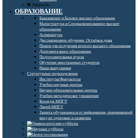
Закрыть
ОБРАЗОВАНИЕ
Бакалавриат и Базовое высшее образование
Магистратура и Специализированное высшее
образование
Аспирантура
Дистанционное обучение. Остаёмся дома
Прием для получения второго высшего образования
Дополнительное образование
Подготовительные курсы
Обучение иностранных студентов
Наши выпускники
Структурные подразделения
Институты/Факультеты
Учебно-научные центры
Научно-образовательные центры
Учебно-методическое управление
Колледж МПГУ
Лицей МПГУ
Защита обучающихся от информации, причиняющей
вред их здоровью и развитию