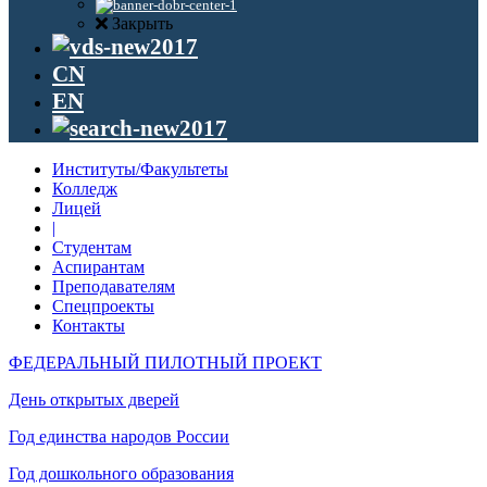
Закрыть
CN
EN
Институты/Факультеты
Колледж
Лицей
|
Студентам
Аспирантам
Преподавателям
Спецпроекты
Контакты
ФЕДЕРАЛЬНЫЙ ПИЛОТНЫЙ ПРОЕКТ
День открытых дверей
Год единства народов России
Год дошкольного образования