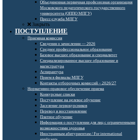
Объединенная первичная профсоюзная организация
Московского педагогического государственного
университета (ОППО МПГУ)
Пресс-служба МПГУ
Закрыть
ПОСТУПЛЕНИЕ
Приемная комиссия
Сведения о зачислении — 2026
Среднее профессиональное образование
Базовое высшее образование и специалитет
Специализированное высшее образование и
магистратура
Аспирантура
Прием в филиалы МПГУ
Контакты отборочных комиссий – 2026/27
Нормативно-правовое обеспечение приема
Конкурсные списки
Поступление на целевое обучение
Заселение первокурсников
Перевод и восстановление
Платное обучение
Информация о поступлении для лиц с ограниченными
возможностями здоровья
Иностранным абитуриентам / For international
applicants