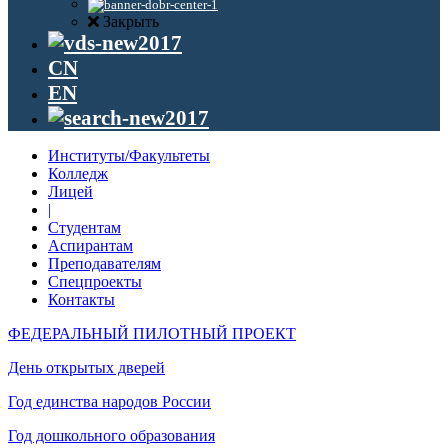
Закрыть
CN
EN
Институты/Факультеты
Колледж
Лицей
|
Студентам
Аспирантам
Преподавателям
Спецпроекты
Контакты
ФЕДЕРАЛЬНЫЙ ПИЛОТНЫЙ ПРОЕКТ
День открытых дверей
Год единства народов России
Год дошкольного образования