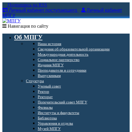
Подпишись на RSS
Личный кабинет поступающего
Личный кабинет
МПГУ
Навигация по сайту
Об МПГУ
Наша история
Сведения об образовательной организации
Международная деятельность
Социальное партнерство
Издания МПГУ
Преподаватели и сотрудники
Выпускникам
Структура
Ученый совет
Ректор
Ректорат
Попечительский совет МПГУ
Филиалы
Институты и факультеты
Библиотека
Управления и отделы
Музей МПГУ