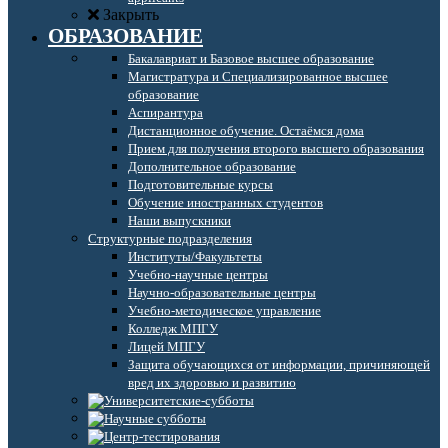
Закрыть
ОБРАЗОВАНИЕ
Бакалавриат и Базовое высшее образование
Магистратура и Специализированное высшее
образование
Аспирантура
Дистанционное обучение. Остаёмся дома
Прием для получения второго высшего образования
Дополнительное образование
Подготовительные курсы
Обучение иностранных студентов
Наши выпускники
Структурные подразделения
Институты/Факультеты
Учебно-научные центры
Научно-образовательные центры
Учебно-методическое управление
Колледж МПГУ
Лицей МПГУ
Защита обучающихся от информации, причиняющей
вред их здоровью и развитию