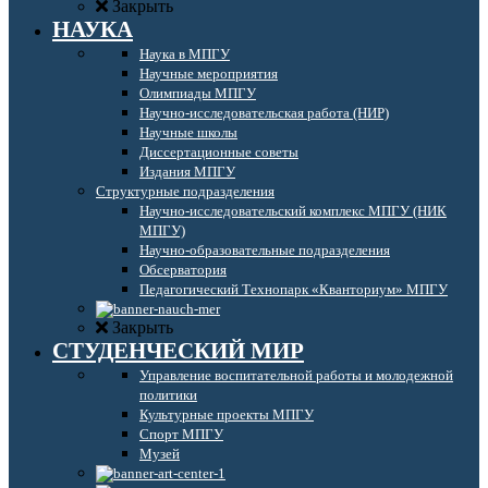
Закрыть
НАУКА
Наука в МПГУ
Научные мероприятия
Олимпиады МПГУ
Научно-исследовательская работа (НИР)
Научные школы
Диссертационные советы
Издания МПГУ
Структурные подразделения
Научно-исследовательский комплекс МПГУ (НИК
МПГУ)
Научно-образовательные подразделения
Обсерватория
Педагогический Технопарк «Кванториум» МПГУ
Закрыть
СТУДЕНЧЕСКИЙ МИР
Управление воспитательной работы и молодежной
политики
Культурные проекты МПГУ
Спорт МПГУ
Музей