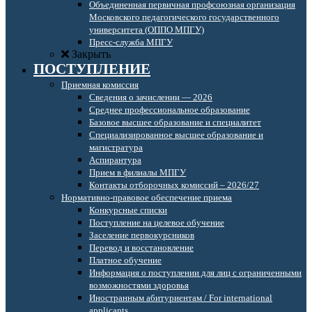
Объединенная первичная профсоюзная организация
Московского педагогического государственного
университета (ОППО МПГУ)
Пресс-служба МПГУ
Закрыть
ПОСТУПЛЕНИЕ
Приемная комиссия
Сведения о зачислении — 2026
Среднее профессиональное образование
Базовое высшее образование и специалитет
Специализированное высшее образование и
магистратура
Аспирантура
Прием в филиалы МПГУ
Контакты отборочных комиссий – 2026/27
Нормативно-правовое обеспечение приема
Конкурсные списки
Поступление на целевое обучение
Заселение первокурсников
Перевод и восстановление
Платное обучение
Информация о поступлении для лиц с ограниченными
возможностями здоровья
Иностранным абитуриентам / For international
applicants