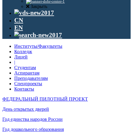
Закрыть
CN
EN
Институты/Факультеты
Колледж
Лицей
|
Студентам
Аспирантам
Преподавателям
Спецпроекты
Контакты
ФЕДЕРАЛЬНЫЙ ПИЛОТНЫЙ ПРОЕКТ
День открытых дверей
Год единства народов России
Год дошкольного образования