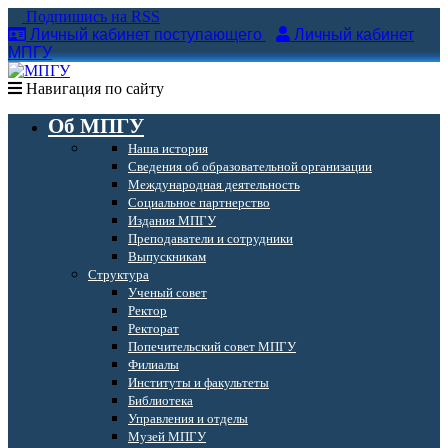
Подпишись на RSS
Личный кабинет поступающего
Личный кабинет
МПГУ
Навигация по сайту
Об МПГУ
Наша история
Сведения об образовательной организации
Международная деятельность
Социальное партнерство
Издания МПГУ
Преподаватели и сотрудники
Выпускникам
Структура
Ученый совет
Ректор
Ректорат
Попечительский совет МПГУ
Филиалы
Институты и факультеты
Библиотека
Управления и отделы
Музей МПГУ