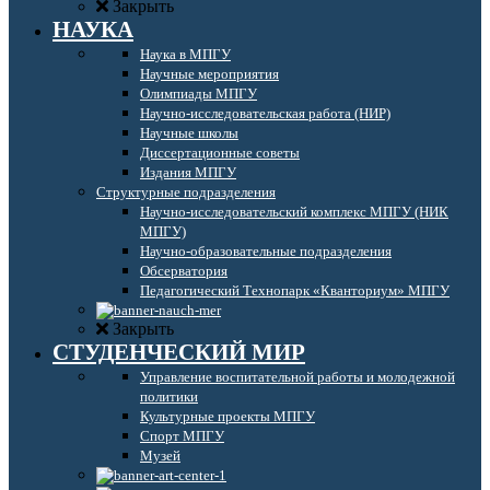
Закрыть
НАУКА
Наука в МПГУ
Научные мероприятия
Олимпиады МПГУ
Научно-исследовательская работа (НИР)
Научные школы
Диссертационные советы
Издания МПГУ
Структурные подразделения
Научно-исследовательский комплекс МПГУ (НИК
МПГУ)
Научно-образовательные подразделения
Обсерватория
Педагогический Технопарк «Кванториум» МПГУ
Закрыть
СТУДЕНЧЕСКИЙ МИР
Управление воспитательной работы и молодежной
политики
Культурные проекты МПГУ
Спорт МПГУ
Музей