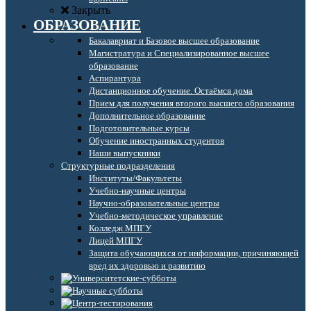
Закрыть
ОБРАЗОВАНИЕ
Бакалавриат и Базовое высшее образование
Магистратура и Специализированное высшее
образование
Аспирантура
Дистанционное обучение. Остаёмся дома
Прием для получения второго высшего образования
Дополнительное образование
Подготовительные курсы
Обучение иностранных студентов
Наши выпускники
Структурные подразделения
Институты/Факультеты
Учебно-научные центры
Научно-образовательные центры
Учебно-методическое управление
Колледж МПГУ
Лицей МПГУ
Защита обучающихся от информации, причиняющей
вред их здоровью и развитию