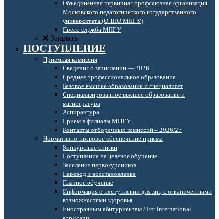
Объединенная первичная профсоюзная организация
Московского педагогического государственного
университета (ОППО МПГУ)
Пресс-служба МПГУ
Закрыть
ПОСТУПЛЕНИЕ
Приемная комиссия
Сведения о зачислении — 2026
Среднее профессиональное образование
Базовое высшее образование и специалитет
Специализированное высшее образование и
магистратура
Аспирантура
Прием в филиалы МПГУ
Контакты отборочных комиссий – 2026/27
Нормативно-правовое обеспечение приема
Конкурсные списки
Поступление на целевое обучение
Заселение первокурсников
Перевод и восстановление
Платное обучение
Информация о поступлении для лиц с ограниченными
возможностями здоровья
Иностранным абитуриентам / For international
applicants