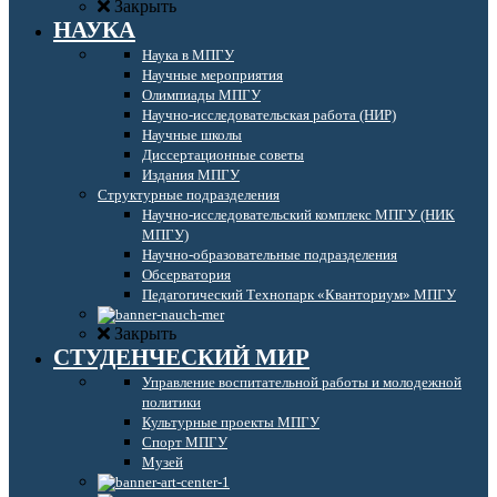
Закрыть
НАУКА
Наука в МПГУ
Научные мероприятия
Олимпиады МПГУ
Научно-исследовательская работа (НИР)
Научные школы
Диссертационные советы
Издания МПГУ
Структурные подразделения
Научно-исследовательский комплекс МПГУ (НИК
МПГУ)
Научно-образовательные подразделения
Обсерватория
Педагогический Технопарк «Кванториум» МПГУ
Закрыть
СТУДЕНЧЕСКИЙ МИР
Управление воспитательной работы и молодежной
политики
Культурные проекты МПГУ
Спорт МПГУ
Музей