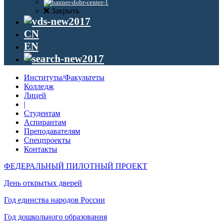
Закрыть
CN
EN
Институты/Факультеты
Колледж
Лицей
|
Студентам
Аспирантам
Преподавателям
Спецпроекты
Контакты
ФЕДЕРАЛЬНЫЙ ПИЛОТНЫЙ ПРОЕКТ
День открытых дверей
Год единства народов России
Год дошкольного образования