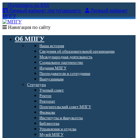
Подпишись на RSS
Личный кабинет поступающего
Личный кабинет
МПГУ
Навигация по сайту
Об МПГУ
Наша история
Сведения об образовательной организации
Международная деятельность
Социальное партнерство
Издания МПГУ
Преподаватели и сотрудники
Выпускникам
Структура
Ученый совет
Ректор
Ректорат
Попечительский совет МПГУ
Филиалы
Институты и факультеты
Библиотека
Управления и отделы
Музей МПГУ