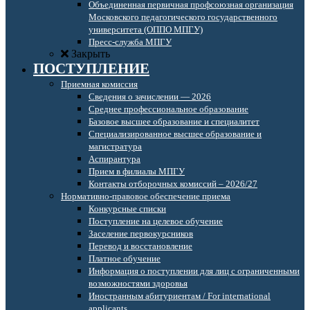
Объединенная первичная профсоюзная организация
Московского педагогического государственного
университета (ОППО МПГУ)
Пресс-служба МПГУ
Закрыть
ПОСТУПЛЕНИЕ
Приемная комиссия
Сведения о зачислении — 2026
Среднее профессиональное образование
Базовое высшее образование и специалитет
Специализированное высшее образование и
магистратура
Аспирантура
Прием в филиалы МПГУ
Контакты отборочных комиссий – 2026/27
Нормативно-правовое обеспечение приема
Конкурсные списки
Поступление на целевое обучение
Заселение первокурсников
Перевод и восстановление
Платное обучение
Информация о поступлении для лиц с ограниченными
возможностями здоровья
Иностранным абитуриентам / For international
applicants