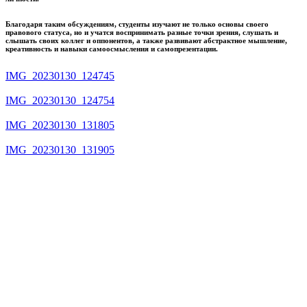
Благодаря таким обсуждениям, студенты изучают не только основы своего
правового статуса, но и учатся воспринимать разные точки зрения, слушать и
слышать своих коллег и оппонентов, а также развивают абстрактное мышление,
креативность и навыки самоосмысления и самопрезентации.
IMG_20230130_124745
IMG_20230130_124754
IMG_20230130_131805
IMG_20230130_131905