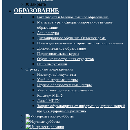
Закрыть
ОБРАЗОВАНИЕ
Бакалавриат и Базовое высшее образование
Магистратура и Специализированное высшее
образование
Аспирантура
Дистанционное обучение. Остаёмся дома
Прием для получения второго высшего образования
Дополнительное образование
Подготовительные курсы
Обучение иностранных студентов
Наши выпускники
Структурные подразделения
Институты/Факультеты
Учебно-научные центры
Научно-образовательные центры
Учебно-методическое управление
Колледж МПГУ
Лицей МПГУ
Защита обучающихся от информации, причиняющей
вред их здоровью и развитию