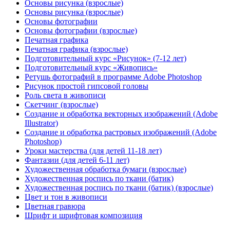
Основы рисунка (взрослые)
Основы рисунка (взрослые)
Основы фотографии
Основы фотографии (взрослые)
Печатная графика
Печатная графика (взрослые)
Подготовительный курс «Рисунок» (7-12 лет)
Подготовительный курс «Живопись»
Ретушь фотографий в программе Adobe Photoshop
Рисунок простой гипсовой головы
Роль света в живописи
Скетчинг (взрослые)
Создание и обработка векторных изображений (Adobe
Illustrator)
Создание и обработка растровых изображений (Adobe
Photoshop)
Уроки мастерства (для детей 11-18 лет)
Фантазии (для детей 6-11 лет)
Художественная обработка бумаги (взрослые)
Художественная роспись по ткани (батик)
Художественная роспись по ткани (батик) (взрослые)
Цвет и тон в живописи
Цветная гравюра
Шрифт и шрифтовая композиция