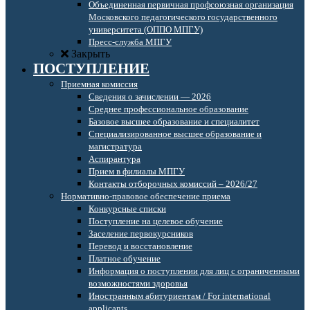
Объединенная первичная профсоюзная организация
Московского педагогического государственного
университета (ОППО МПГУ)
Пресс-служба МПГУ
Закрыть
ПОСТУПЛЕНИЕ
Приемная комиссия
Сведения о зачислении — 2026
Среднее профессиональное образование
Базовое высшее образование и специалитет
Специализированное высшее образование и
магистратура
Аспирантура
Прием в филиалы МПГУ
Контакты отборочных комиссий – 2026/27
Нормативно-правовое обеспечение приема
Конкурсные списки
Поступление на целевое обучение
Заселение первокурсников
Перевод и восстановление
Платное обучение
Информация о поступлении для лиц с ограниченными
возможностями здоровья
Иностранным абитуриентам / For international
applicants