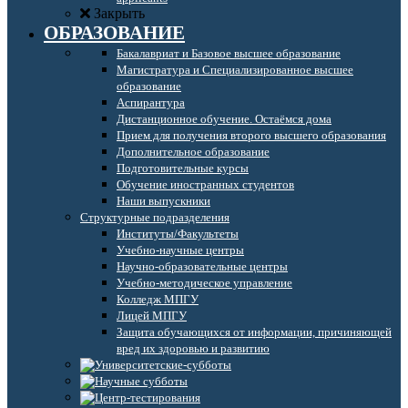
Закрыть
ОБРАЗОВАНИЕ
Бакалавриат и Базовое высшее образование
Магистратура и Специализированное высшее
образование
Аспирантура
Дистанционное обучение. Остаёмся дома
Прием для получения второго высшего образования
Дополнительное образование
Подготовительные курсы
Обучение иностранных студентов
Наши выпускники
Структурные подразделения
Институты/Факультеты
Учебно-научные центры
Научно-образовательные центры
Учебно-методическое управление
Колледж МПГУ
Лицей МПГУ
Защита обучающихся от информации, причиняющей
вред их здоровью и развитию