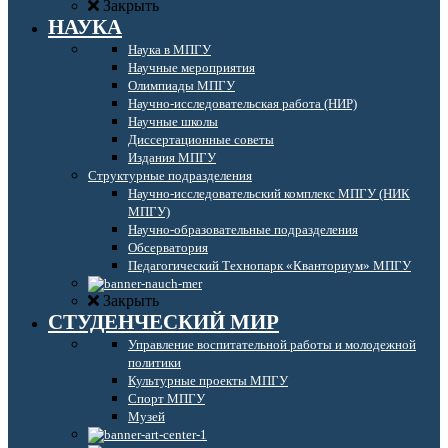
Закрыть
НАУКА
Наука в МПГУ
Научные мероприятия
Олимпиады МПГУ
Научно-исследовательская работа (НИР)
Научные школы
Диссертационные советы
Издания МПГУ
Структурные подразделения
Научно-исследовательский комплекс МПГУ (НИК
МПГУ)
Научно-образовательные подразделения
Обсерватория
Педагогический Технопарк «Кванториум» МПГУ
Закрыть
СТУДЕНЧЕСКИЙ МИР
Управление воспитательной работы и молодежной
политики
Культурные проекты МПГУ
Спорт МПГУ
Музей