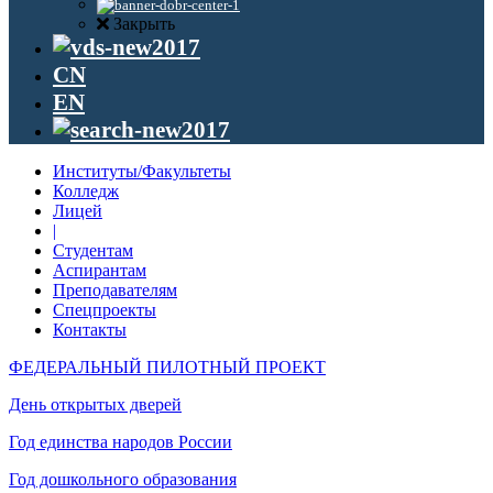
Закрыть
CN
EN
Институты/Факультеты
Колледж
Лицей
|
Студентам
Аспирантам
Преподавателям
Спецпроекты
Контакты
ФЕДЕРАЛЬНЫЙ ПИЛОТНЫЙ ПРОЕКТ
День открытых дверей
Год единства народов России
Год дошкольного образования