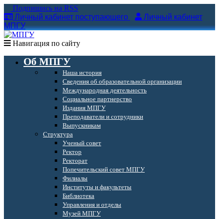
Подпишись на RSS
Личный кабинет поступающего
Личный кабинет
МПГУ
Навигация по сайту
Об МПГУ
Наша история
Сведения об образовательной организации
Международная деятельность
Социальное партнерство
Издания МПГУ
Преподаватели и сотрудники
Выпускникам
Структура
Ученый совет
Ректор
Ректорат
Попечительский совет МПГУ
Филиалы
Институты и факультеты
Библиотека
Управления и отделы
Музей МПГУ