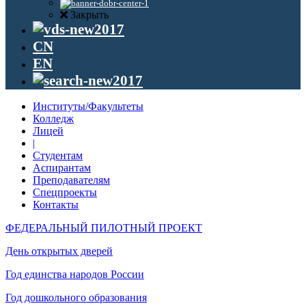
Закрыть
CN
EN
Институты/Факультеты
Колледж
Лицей
|
Студентам
Аспирантам
Преподавателям
Спецпроекты
Контакты
ФЕДЕРАЛЬНЫЙ ПИЛОТНЫЙ ПРОЕКТ
День открытых дверей
Год единства народов России
Год дошкольного образования