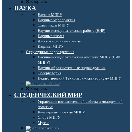
Закрыть
НАУКА
Наука в МПГУ
Научные мероприятия
Олимпиады МПГУ
Научно-исследовательская работа (НИР)
Научные школы
Диссертационные советы
Издания МПГУ
Структурные подразделения
Научно-исследовательский комплекс МПГУ (НИК
МПГУ)
Научно-образовательные подразделения
Обсерватория
Педагогический Технопарк «Кванториум» МПГУ
Закрыть
СТУДЕНЧЕСКИЙ МИР
Управление воспитательной работы и молодежной
политики
Культурные проекты МПГУ
Спорт МПГУ
Музей