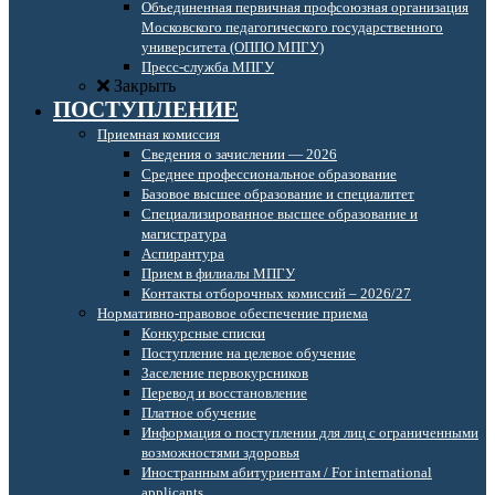
Объединенная первичная профсоюзная организация
Московского педагогического государственного
университета (ОППО МПГУ)
Пресс-служба МПГУ
Закрыть
ПОСТУПЛЕНИЕ
Приемная комиссия
Сведения о зачислении — 2026
Среднее профессиональное образование
Базовое высшее образование и специалитет
Специализированное высшее образование и
магистратура
Аспирантура
Прием в филиалы МПГУ
Контакты отборочных комиссий – 2026/27
Нормативно-правовое обеспечение приема
Конкурсные списки
Поступление на целевое обучение
Заселение первокурсников
Перевод и восстановление
Платное обучение
Информация о поступлении для лиц с ограниченными
возможностями здоровья
Иностранным абитуриентам / For international
applicants