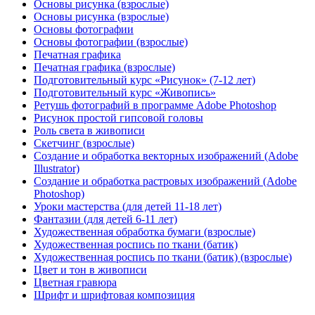
Основы рисунка (взрослые)
Основы рисунка (взрослые)
Основы фотографии
Основы фотографии (взрослые)
Печатная графика
Печатная графика (взрослые)
Подготовительный курс «Рисунок» (7-12 лет)
Подготовительный курс «Живопись»
Ретушь фотографий в программе Adobe Photoshop
Рисунок простой гипсовой головы
Роль света в живописи
Скетчинг (взрослые)
Создание и обработка векторных изображений (Adobe
Illustrator)
Создание и обработка растровых изображений (Adobe
Photoshop)
Уроки мастерства (для детей 11-18 лет)
Фантазии (для детей 6-11 лет)
Художественная обработка бумаги (взрослые)
Художественная роспись по ткани (батик)
Художественная роспись по ткани (батик) (взрослые)
Цвет и тон в живописи
Цветная гравюра
Шрифт и шрифтовая композиция