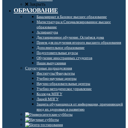
Закрыть
ОБРАЗОВАНИЕ
Бакалавриат и Базовое высшее образование
Магистратура и Специализированное высшее
образование
Аспирантура
Дистанционное обучение. Остаёмся дома
Прием для получения второго высшего образования
Дополнительное образование
Подготовительные курсы
Обучение иностранных студентов
Наши выпускники
Структурные подразделения
Институты/Факультеты
Учебно-научные центры
Научно-образовательные центры
Учебно-методическое управление
Колледж МПГУ
Лицей МПГУ
Защита обучающихся от информации, причиняющей
вред их здоровью и развитию