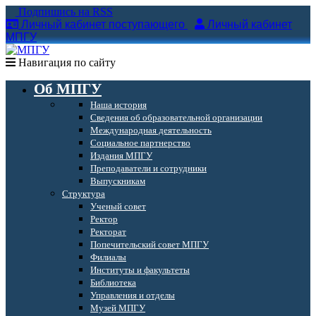
Подпишись на RSS
Личный кабинет поступающего
Личный кабинет
МПГУ
Навигация по сайту
Об МПГУ
Наша история
Сведения об образовательной организации
Международная деятельность
Социальное партнерство
Издания МПГУ
Преподаватели и сотрудники
Выпускникам
Структура
Ученый совет
Ректор
Ректорат
Попечительский совет МПГУ
Филиалы
Институты и факультеты
Библиотека
Управления и отделы
Музей МПГУ