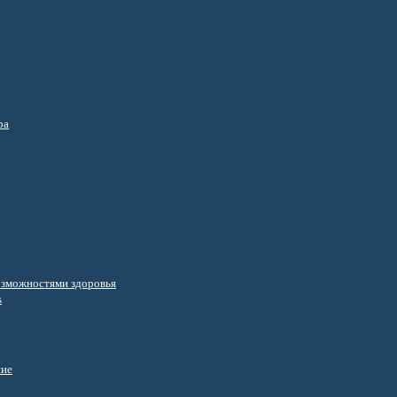
ра
озможностями здоровья
s
ние