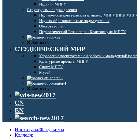
Издания МПГУ
Структурные подразделения
Научно-исследовательский комплекс МПГУ (НИК МПГ
Научно-образовательные подразделения
Обсерватория
Педагогический Технопарк «Кванториум» МПГУ
Закрыть
СТУДЕНЧЕСКИЙ МИР
Управление воспитательной работы и молодежной поли
Культурные проекты МПГУ
Спорт МПГУ
Музей
Закрыть
CN
EN
Институты/Факультеты
Колледж