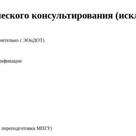
ческого консультирования (ис
ючительно с ЭОиДОТ)
лификации
й переподготовки МПГУ)