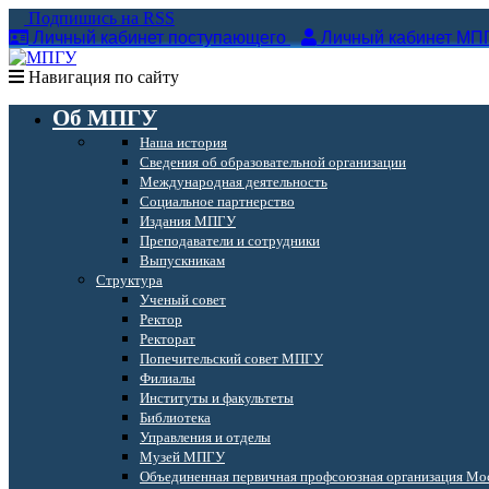
Подпишись на RSS
Личный кабинет поступающего
Личный кабинет МП
Навигация по сайту
Об МПГУ
Наша история
Сведения об образовательной организации
Международная деятельность
Социальное партнерство
Издания МПГУ
Преподаватели и сотрудники
Выпускникам
Структура
Ученый совет
Ректор
Ректорат
Попечительский совет МПГУ
Филиалы
Институты и факультеты
Библиотека
Управления и отделы
Музей МПГУ
Объединенная первичная профсоюзная организация Мос