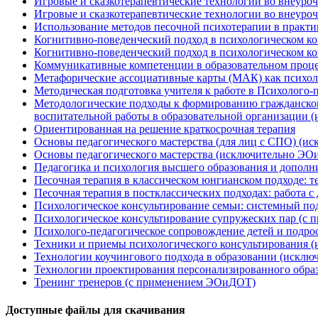
Игровые и сказкотерапевтические технологии во внеуроч
Игровые и сказкотерапевтические технологии во внеуро
Использование методов песочной психотерапии в практи
Когнитивно-поведенческий подход в психологическом к
Когнитивно-поведенческий подход в психологическом 
Коммуникативные компетенции в образовательном проце
Метафорические ассоциативные карты (МАК) как психо
Методическая подготовка учителя к работе в Психолого
Методологические подходы к формированию гражданской
воспитательной работы в образовательной организации
Ориентированная на решение краткосрочная терапия
Основы педагогического мастерства (для лиц с СПО) (
Основы педагогического мастерства (исключительно Э
Педагогика и психология высшего образования и допол
Песочная терапия в классическом юнгианском подходе: т
Песочная терапия в постклассических подходах: работа 
Психологическое консультирование семьи: системный п
Психологическое консультирование супружеских пар (
Психолого-педагогическое сопровождение детей и подр
Техники и приемы психологического консультирования 
Технологии коучингового подхода в образовании (искл
Технологии проектирования персонализированного обра
Тренинг тренеров (с применением ЭОиДОТ)
Доступные файлы для скачивания