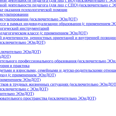
ной деятельности педагога (для лиц с ВО) (исключительно с Э
чной деятельности педагога (для лиц с СПО) (исключительно с
ке оказания психологической помощи
онсультировании
консультировании (исключительно ЭОиДОТ)
ссе в рамках индивидуализации образования (с применением 
логический инструментарий
-педагогическом классе (c применением ЭОиДОТ)
 идентичности, ценностных ориентаций и внутренней позиции
 (исключительно ЭОиДОТ)
исключительно ЭОиДОТ)
ОиДОТ)
нительного профессионального образования (исключительно ЭО
еория и практика
с детьми и взрослыми, семейными и детско-родительскими отно
одход (с применением ЭОиДОТ)
с применением ЭОиДОТ)
остков в трудных жизненных ситуациях (исключительно ЭОиДОТ
(исключительно с ЭОиДОТ)
ючительно ЭОиДОТ)
зовательного пространства (исключительно ЭОиДОТ)