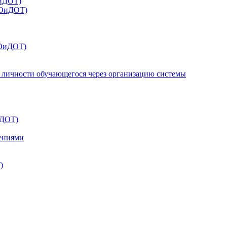
ОиДОТ)
 ЭОиДОТ)
ЭОиДОТ)
 личности обучающегося через организацию системы
иДОТ)
шениями
)