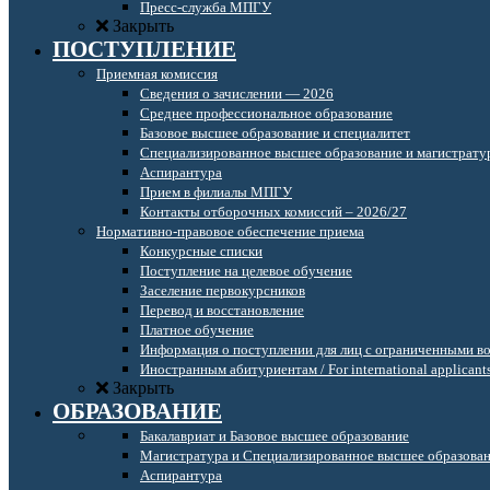
Пресс-служба МПГУ
Закрыть
ПОСТУПЛЕНИЕ
Приемная комиссия
Сведения о зачислении — 2026
Среднее профессиональное образование
Базовое высшее образование и специалитет
Специализированное высшее образование и магистрату
Аспирантура
Прием в филиалы МПГУ
Контакты отборочных комиссий – 2026/27
Нормативно-правовое обеспечение приема
Конкурсные списки
Поступление на целевое обучение
Заселение первокурсников
Перевод и восстановление
Платное обучение
Информация о поступлении для лиц с ограниченными в
Иностранным абитуриентам / For international applicant
Закрыть
ОБРАЗОВАНИЕ
Бакалавриат и Базовое высшее образование
Магистратура и Специализированное высшее образова
Аспирантура