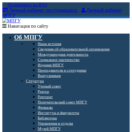
Подпишись на RSS
Личный кабинет поступающего
Личный кабинет
МПГУ
Навигация по сайту
Об МПГУ
Наша история
Сведения об образовательной организации
Международная деятельность
Социальное партнерство
Издания МПГУ
Преподаватели и сотрудники
Выпускникам
Структура
Ученый совет
Ректор
Ректорат
Попечительский совет МПГУ
Филиалы
Институты и факультеты
Библиотека
Управления и отделы
Музей МПГУ