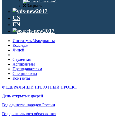
Закрыть
CN
EN
Институты/Факультеты
Колледж
Лицей
|
Студентам
Аспирантам
Преподавателям
Спецпроекты
Контакты
ФЕДЕРАЛЬНЫЙ ПИЛОТНЫЙ ПРОЕКТ
День открытых дверей
Год единства народов России
Год дошкольного образования