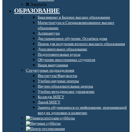
Закрыть
ОБРАЗОВАНИЕ
Бакалавриат и Базовое высшее образование
Магистратура и Специализированное высшее
образование
Аспирантура
Дистанционное обучение. Остаёмся дома
Прием для получения второго высшего образования
Дополнительное образование
Подготовительные курсы
Обучение иностранных студентов
Наши выпускники
Структурные подразделения
Институты/Факультеты
Учебно-научные центры
Научно-образовательные центры
Учебно-методическое управление
Колледж МПГУ
Лицей МПГУ
Защита обучающихся от информации, причиняющей
вред их здоровью и развитию