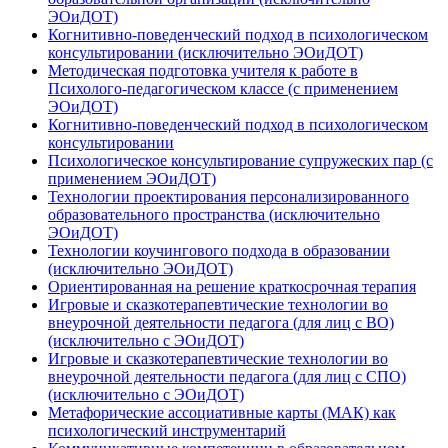
ЭОиДОТ)
Когнитивно-поведенческий подход в психологическом
консультировании (исключительно ЭОиДОТ)
Методическая подготовка учителя к работе в
Психолого-педагогическом классе (c применением
ЭОиДОТ)
Когнитивно-поведенческий подход в психологическом
консультировании
Психологическое консультирование супружеских пар (с
применением ЭОиДОТ)
Технологии проектирования персонализированного
образовательного пространства (исключительно
ЭОиДОТ)
Технологии коучингового подхода в образовании
(исключительно ЭОиДОТ)
Ориентированная на решение краткосрочная терапия
Игровые и сказкотерапевтические технологии во
внеурочной деятельности педагога (для лиц с ВО)
(исключительно с ЭОиДОТ)
Игровые и сказкотерапевтические технологии во
внеурочной деятельности педагога (для лиц с СПО)
(исключительно с ЭОиДОТ)
Метафорические ассоциативные карты (МАК) как
психологический инструментарий