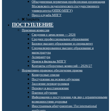
Объединенная первичная профсоюзная организация
Московского педагогического государственного
университета (ОППО МПГУ)
Пресс-служба МПГУ
Закрыть
ПОСТУПЛЕНИЕ
Приемная комиссия
Сведения о зачислении — 2026
Среднее профессиональное образование
Базовое высшее образование и специалитет
Специализированное высшее образование и
магистратура
Аспирантура
Прием в филиалы МПГУ
Контакты отборочных комиссий – 2026/27
Нормативно-правовое обеспечение приема
Конкурсные списки
Поступление на целевое обучение
Заселение первокурсников
Перевод и восстановление
Платное обучение
Информация о поступлении для лиц с ограниченными
возможностями здоровья
Иностранным абитуриентам / For international
applicants