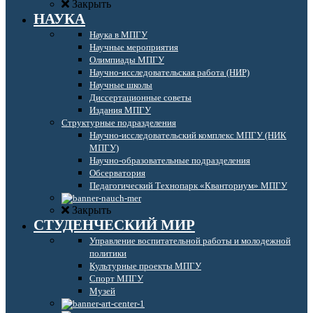
Закрыть
НАУКА
Наука в МПГУ
Научные мероприятия
Олимпиады МПГУ
Научно-исследовательская работа (НИР)
Научные школы
Диссертационные советы
Издания МПГУ
Структурные подразделения
Научно-исследовательский комплекс МПГУ (НИК
МПГУ)
Научно-образовательные подразделения
Обсерватория
Педагогический Технопарк «Кванториум» МПГУ
Закрыть
СТУДЕНЧЕСКИЙ МИР
Управление воспитательной работы и молодежной
политики
Культурные проекты МПГУ
Спорт МПГУ
Музей