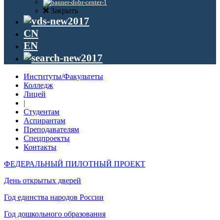
Закрыть
CN
EN
Институты/Факультеты
Колледж
Лицей
|
Студентам
Аспирантам
Преподавателям
Спецпроекты
Контакты
ФЕДЕРАЛЬНЫЙ ПИЛОТНЫЙ ПРОЕКТ
День открытых дверей
Год единства народов России
Год дошкольного образования