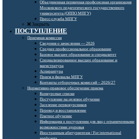
Объединенная первичная профсоюзная организация
Московского педагогического государственного
университета (ОППО МПГУ)
Пресс-служба МПГУ
Закрыть
ПОСТУПЛЕНИЕ
Приемная комиссия
Сведения о зачислении — 2026
Среднее профессиональное образование
Базовое высшее образование и специалитет
Специализированное высшее образование и
магистратура
Аспирантура
Прием в филиалы МПГУ
Контакты отборочных комиссий – 2026/27
Нормативно-правовое обеспечение приема
Конкурсные списки
Поступление на целевое обучение
Заселение первокурсников
Перевод и восстановление
Платное обучение
Информация о поступлении для лиц с ограниченными
возможностями здоровья
Иностранным абитуриентам / For international
applicants