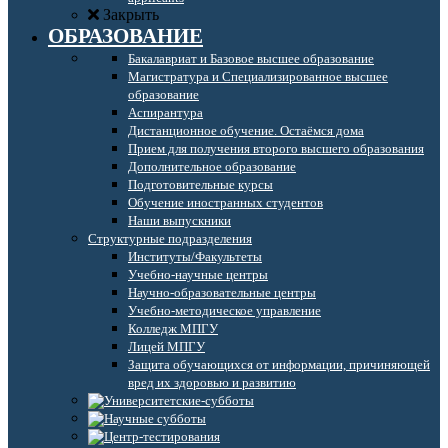
Закрыть
ОБРАЗОВАНИЕ
Бакалавриат и Базовое высшее образование
Магистратура и Специализированное высшее
образование
Аспирантура
Дистанционное обучение. Остаёмся дома
Прием для получения второго высшего образования
Дополнительное образование
Подготовительные курсы
Обучение иностранных студентов
Наши выпускники
Структурные подразделения
Институты/Факультеты
Учебно-научные центры
Научно-образовательные центры
Учебно-методическое управление
Колледж МПГУ
Лицей МПГУ
Защита обучающихся от информации, причиняющей
вред их здоровью и развитию