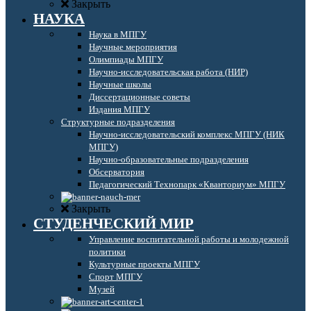
Закрыть
НАУКА
Наука в МПГУ
Научные мероприятия
Олимпиады МПГУ
Научно-исследовательская работа (НИР)
Научные школы
Диссертационные советы
Издания МПГУ
Структурные подразделения
Научно-исследовательский комплекс МПГУ (НИК
МПГУ)
Научно-образовательные подразделения
Обсерватория
Педагогический Технопарк «Кванториум» МПГУ
Закрыть
СТУДЕНЧЕСКИЙ МИР
Управление воспитательной работы и молодежной
политики
Культурные проекты МПГУ
Спорт МПГУ
Музей