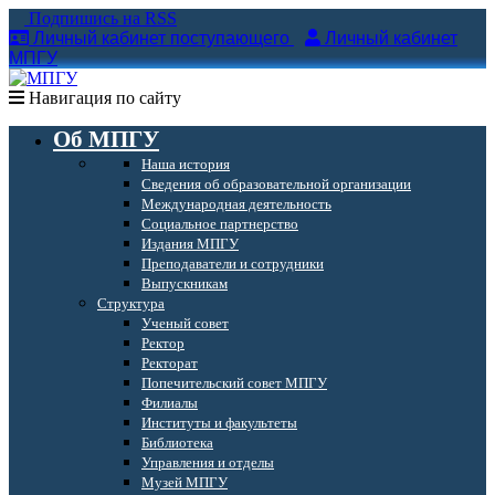
Подпишись на RSS
Личный кабинет поступающего
Личный кабинет
МПГУ
Навигация по сайту
Об МПГУ
Наша история
Сведения об образовательной организации
Международная деятельность
Социальное партнерство
Издания МПГУ
Преподаватели и сотрудники
Выпускникам
Структура
Ученый совет
Ректор
Ректорат
Попечительский совет МПГУ
Филиалы
Институты и факультеты
Библиотека
Управления и отделы
Музей МПГУ