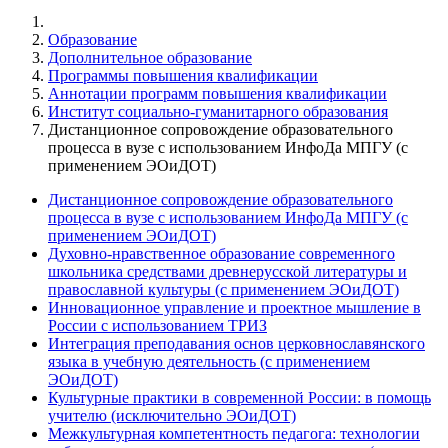
Образование
Дополнительное образование
Программы повышения квалификации
Аннотации программ повышения квалификации
Институт социально-гуманитарного образования
Дистанционное сопровождение образовательного
процесса в вузе с использованием ИнфоДа МПГУ (с
применением ЭОиДОТ)
Дистанционное сопровождение образовательного
процесса в вузе с использованием ИнфоДа МПГУ (с
применением ЭОиДОТ)
Духовно-нравственное образование современного
школьника средствами древнерусской литературы и
православной культуры (с применением ЭОиДОТ)
Инновационное управление и проектное мышление в
России с использованием ТРИЗ
Интеграция преподавания основ церковнославянского
языка в учебную деятельность (с применением
ЭОиДОТ)
Культурные практики в современной России: в помощь
учителю (исключительно ЭОиДОТ)
Межкультурная компетентность педагога: технологии