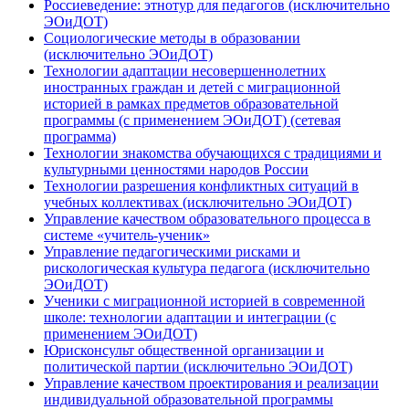
Россиеведение: этнотур для педагогов (исключительно
ЭОиДОТ)
Социологические методы в образовании
(исключительно ЭОиДОТ)
Технологии адаптации несовершеннолетних
иностранных граждан и детей с миграционной
историей в рамках предметов образовательной
программы (с применением ЭОиДОТ) (сетевая
программа)
Технологии знакомства обучающихся с традициями и
культурными ценностями народов России
Технологии разрешения конфликтных ситуаций в
учебных коллективах (исключительно ЭОиДОТ)
Управление качеством образовательного процесса в
системе «учитель-ученик»
Управление педагогическими рисками и
рискологическая культура педагога (исключительно
ЭОиДОТ)
Ученики с миграционной историей в современной
школе: технологии адаптации и интеграции (с
применением ЭОиДОТ)
Юрисконсульт общественной организации и
политической партии (исключительно ЭОиДОТ)
Управление качеством проектирования и реализации
индивидуальной образовательной программы