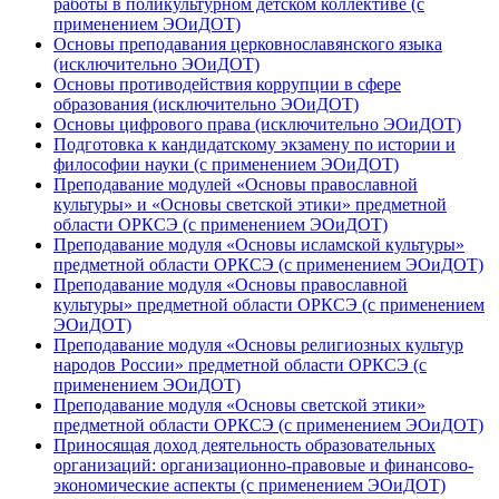
работы в поликультурном детском коллективе (с
применением ЭОиДОТ)
Основы преподавания церковнославянского языка
(исключительно ЭОиДОТ)
Основы противодействия коррупции в сфере
образования (исключительно ЭОиДОТ)
Основы цифрового права (исключительно ЭОиДОТ)
Подготовка к кандидатскому экзамену по истории и
философии науки (с применением ЭОиДОТ)
Преподавание модулей «Основы православной
культуры» и «Основы светской этики» предметной
области ОРКСЭ (с применением ЭОиДОТ)
Преподавание модуля «Основы исламской культуры»
предметной области ОРКСЭ (с применением ЭОиДОТ)
Преподавание модуля «Основы православной
культуры» предметной области ОРКСЭ (с применением
ЭОиДОТ)
Преподавание модуля «Основы религиозных культур
народов России» предметной области ОРКСЭ (с
применением ЭОиДОТ)
Преподавание модуля «Основы светской этики»
предметной области ОРКСЭ (с применением ЭОиДОТ)
Приносящая доход деятельность образовательных
организаций: организационно-правовые и финансово-
экономические аспекты (с применением ЭОиДОТ)