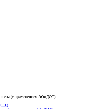
аспекты (с применением ЭОиДОТ)
иДОТ)