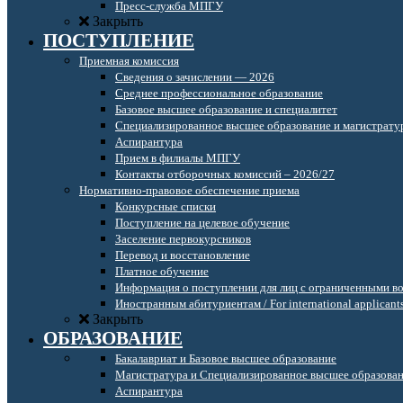
Пресс-служба МПГУ
Закрыть
ПОСТУПЛЕНИЕ
Приемная комиссия
Сведения о зачислении — 2026
Среднее профессиональное образование
Базовое высшее образование и специалитет
Специализированное высшее образование и магистрату
Аспирантура
Прием в филиалы МПГУ
Контакты отборочных комиссий – 2026/27
Нормативно-правовое обеспечение приема
Конкурсные списки
Поступление на целевое обучение
Заселение первокурсников
Перевод и восстановление
Платное обучение
Информация о поступлении для лиц с ограниченными в
Иностранным абитуриентам / For international applicant
Закрыть
ОБРАЗОВАНИЕ
Бакалавриат и Базовое высшее образование
Магистратура и Специализированное высшее образова
Аспирантура