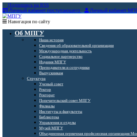
Подпишись на RSS
Личный кабинет поступающего
Личный кабинет МП
Навигация по сайту
Об МПГУ
Наша история
Сведения об образовательной организации
Международная деятельность
Социальное партнерство
Издания МПГУ
Преподаватели и сотрудники
Выпускникам
Структура
Ученый совет
Ректор
Ректорат
Попечительский совет МПГУ
Филиалы
Институты и факультеты
Библиотека
Управления и отделы
Музей МПГУ
Объединенная первичная профсоюзная организация Мос