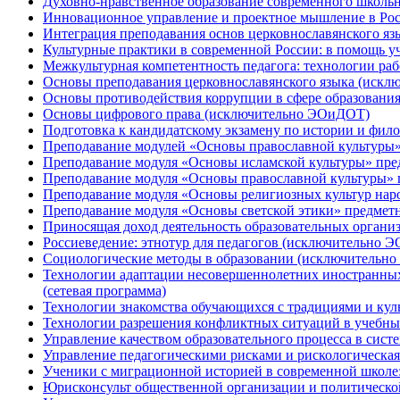
Духовно-нравственное образование современного школь
Инновационное управление и проектное мышление в Рос
Интеграция преподавания основ церковнославянского я
Культурные практики в современной России: в помощь 
Межкультурная компетентность педагога: технологии ра
Основы преподавания церковнославянского языка (иск
Основы противодействия коррупции в сфере образован
Основы цифрового права (исключительно ЭОиДОТ)
Подготовка к кандидатскому экзамену по истории и фи
Преподавание модулей «Основы православной культуры
Преподавание модуля «Основы исламской культуры» пр
Преподавание модуля «Основы православной культуры»
Преподавание модуля «Основы религиозных культур на
Преподавание модуля «Основы светской этики» предме
Приносящая доход деятельность образовательных орган
Россиеведение: этнотур для педагогов (исключительно 
Социологические методы в образовании (исключительн
Технологии адаптации несовершеннолетних иностранных
(сетевая программа)
Технологии знакомства обучающихся с традициями и ку
Технологии разрешения конфликтных ситуаций в учебн
Управление качеством образовательного процесса в сист
Управление педагогическими рисками и рискологическа
Ученики с миграционной историей в современной школе
Юрисконсульт общественной организации и политическ