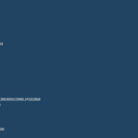
ра
озможностями здоровья
s
ние