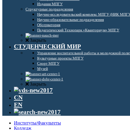
Издания МПГУ
Структурные подразделения
Научно-исследовательский комплекс МПГУ (НИК МПГ
Научно-образовательные подразделения
Обсерватория
Педагогический Технопарк «Кванториум» МПГУ
Закрыть
СТУДЕНЧЕСКИЙ МИР
Управление воспитательной работы и молодежной поли
Культурные проекты МПГУ
Спорт МПГУ
Музей
Закрыть
CN
EN
Институты/Факультеты
Колледж