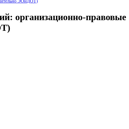
ючительно ЭОиДОТ)
ций: организационно-правовые
ОТ)