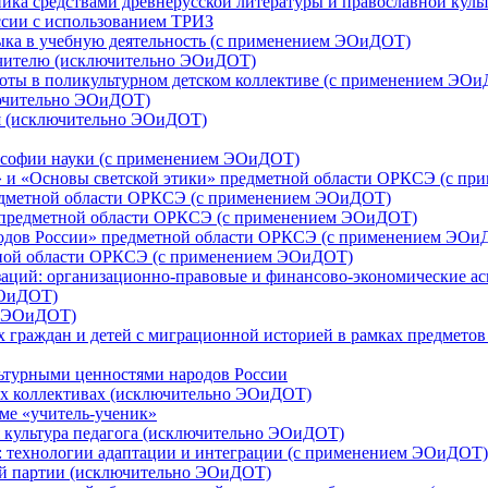
ника средствами древнерусской литературы и православной ку
сии с использованием ТРИЗ
зыка в учебную деятельность (с применением ЭОиДОТ)
учителю (исключительно ЭОиДОТ)
боты в поликультурном детском коллективе (с применением ЭО
лючительно ЭОиДОТ)
ия (исключительно ЭОиДОТ)
лософии науки (с применением ЭОиДОТ)
» и «Основы светской этики» предметной области ОРКСЭ (с п
едметной области ОРКСЭ (с применением ЭОиДОТ)
 предметной области ОРКСЭ (с применением ЭОиДОТ)
родов России» предметной области ОРКСЭ (с применением ЭОи
тной области ОРКСЭ (с применением ЭОиДОТ)
изаций: организационно-правовые и финансово-экономические 
ЭОиДОТ)
о ЭОиДОТ)
 граждан и детей с миграционной историей в рамках предмето
льтурными ценностями народов России
ых коллективах (исключительно ЭОиДОТ)
еме «учитель-ученик»
я культура педагога (исключительно ЭОиДОТ)
: технологии адаптации и интеграции (с применением ЭОиДОТ)
ой партии (исключительно ЭОиДОТ)