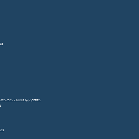
ра
озможностями здоровья
s
ние