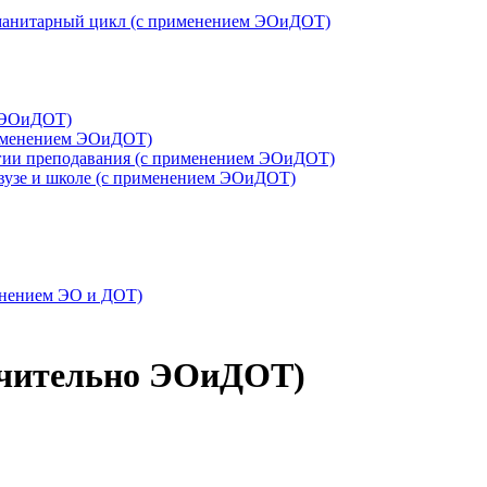
гуманитарный цикл (с применением ЭОиДОТ)
м ЭОиДОТ)
рименением ЭОиДОТ)
логии преподавания (с применением ЭОиДОТ)
 вузе и школе (с применением ЭОиДОТ)
менением ЭО и ДОТ)
лючительно ЭОиДОТ)