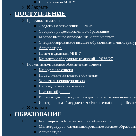
Пресс-служба МПГУ
Закрыть
ПОСТУПЛЕНИЕ
Приемная комиссия
Сведения о зачислении — 2026
Среднее профессиональное образование
Базовое высшее образование и специалитет
Специализированное высшее образование и магистрату
Аспирантура
Прием в филиалы МПГУ
Контакты отборочных комиссий – 2026/27
Нормативно-правовое обеспечение приема
Конкурсные списки
Поступление на целевое обучение
Заселение первокурсников
Перевод и восстановление
Платное обучение
Информация о поступлении для лиц с ограниченными в
Иностранным абитуриентам / For international applicant
Закрыть
ОБРАЗОВАНИЕ
Бакалавриат и Базовое высшее образование
Магистратура и Специализированное высшее образова
Аспирантура