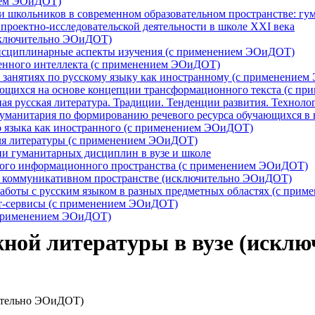
нием ЭОиДОТ)
ти школьников в современном образовательном пространстве: 
роектно-исследовательской деятельности в школе XXI века
исключительно ЭОиДОТ)
дисциплинарные аспекты изучения (с применением ЭОиДОТ)
венного интеллекта (с применением ЭОиДОТ)
а занятиях по русскому языку как иностранному (с применение
ющихся на основе концепции трансформационного текста (с п
ная русская литература. Традиции. Тенденции развития. Техно
-гуманитария по формированию речевого ресурса обучающихся в
о языка как иностранного (с применением ЭОиДОТ)
ля литературы (с применением ЭОиДОТ)
и гуманитарных дисциплин в вузе и школе
нного информационного пространства (с применением ЭОиДОТ)
м коммуникативном пространстве (исключительно ЭОиДОТ)
аботы с русским языком в разных предметных областях (с при
ет-сервисы (с применением ЭОиДОТ)
с применением ЭОиДОТ)
жной литературы в вузе (иск
чительно ЭОиДОТ)