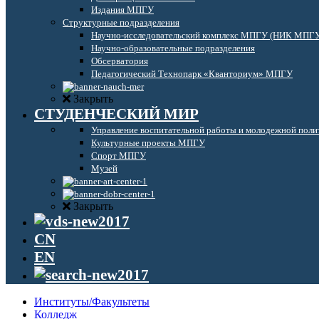
Издания МПГУ
Структурные подразделения
Научно-исследовательский комплекс МПГУ (НИК МПГ
Научно-образовательные подразделения
Обсерватория
Педагогический Технопарк «Кванториум» МПГУ
Закрыть
СТУДЕНЧЕСКИЙ МИР
Управление воспитательной работы и молодежной поли
Культурные проекты МПГУ
Спорт МПГУ
Музей
Закрыть
CN
EN
Институты/Факультеты
Колледж