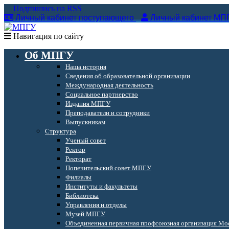
Подпишись на RSS
Личный кабинет поступающего
Личный кабинет МП
Навигация по сайту
Об МПГУ
Наша история
Сведения об образовательной организации
Международная деятельность
Социальное партнерство
Издания МПГУ
Преподаватели и сотрудники
Выпускникам
Структура
Ученый совет
Ректор
Ректорат
Попечительский совет МПГУ
Филиалы
Институты и факультеты
Библиотека
Управления и отделы
Музей МПГУ
Объединенная первичная профсоюзная организация Мос