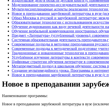
Издательское дело в области детской книги (с примене
Моделирование проектно-исследовательской деятельнос
Мультидисциплинарные аспекты реализации технологии п
Новое в преподавании зарубежной литературы в вузе (
Образ Москвы в русской и зарубежной литературе: меж
Образовательные технологии с использованием искусст
Обучение аудированию как виду речевой деятельности н
Обучение вербальной коммуникации иностранных обуча
Предмет «Литература» (углубленный уровень): современ
Системная образовательная деятельность преподавателя
Современные подходы в методике преподавания русског
Современные подходы к методической подготовке учите
Традиционные и новационные технологии в преподавани
Углублённое изучение литературы в контексте совреме
Цифровые стратегии обучения литературе в современно
Метапредметный подход в школьном обучении: система р
Создание мультимедийного урока. Программы и интерн
Новое в преподавании зарубежной литературы в вузе (
Новое в преподавании зарубе
Наименование программы:
Новое в преподавании зарубежной литературы в вузе (исклю