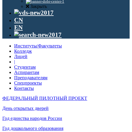
Закрыть
CN
EN
Институты/Факультеты
Колледж
Лицей
|
Студентам
Аспирантам
Преподавателям
Спецпроекты
Контакты
ФЕДЕРАЛЬНЫЙ ПИЛОТНЫЙ ПРОЕКТ
День открытых дверей
Год единства народов России
Год дошкольного образования