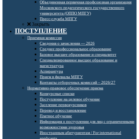
Объединенная первичная профсоюзная организация
Московского педагогического государственного
университета (ОППО МПГУ)
Пресс-служба МПГУ
Закрыть
ПОСТУПЛЕНИЕ
Приемная комиссия
Сведения о зачислении — 2026
Среднее профессиональное образование
Базовое высшее образование и специалитет
Специализированное высшее образование и
магистратура
Аспирантура
Прием в филиалы МПГУ
Контакты отборочных комиссий – 2026/27
Нормативно-правовое обеспечение приема
Конкурсные списки
Поступление на целевое обучение
Заселение первокурсников
Перевод и восстановление
Платное обучение
Информация о поступлении для лиц с ограниченными
возможностями здоровья
Иностранным абитуриентам / For international
applicants