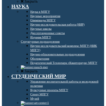
Закрыть
НАУКА
Наука в МПГУ
Научные мероприятия
Олимпиады МПГУ
Научно-исследовательская работа (НИР)
Научные школы
Диссертационные советы
Издания МПГУ
Структурные подразделения
Научно-исследовательский комплекс МПГУ (НИК
МПГУ)
Научно-образовательные подразделения
Обсерватория
Педагогический Технопарк «Кванториум» МПГУ
Закрыть
СТУДЕНЧЕСКИЙ МИР
Управление воспитательной работы и молодежной
политики
Культурные проекты МПГУ
Спорт МПГУ
Музей