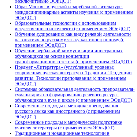
(исключительно ЭОиДОТ)
Образ Москвы в русской и зарубежной литературе:
междисциплинарные аспекты изучения (с применением
ЭОиДОТ)
Образовательные технологии с использованием
искусственного интеллекта (с применением ЭОиДОТ)
Обучение аудированию как виду речевой деятельности
на занятиях по русскому языку как иностранному (с
применением ЭОиДОТ)
Обучение вербальной коммуникации иностранных
обучающихся на основе концепции
трансформационного текста (с применением ЭОиДОТ)
Предмет «Литература» (углубленный уровень):
современная русская литература. Традиции. Тенденции
развития. Технологии преподавания (с применением
ЭОиДОТ)
Системная образовательная деятельность преподавателя-
гуманитария по формированию речевого ресурса
обучающихся в вузе и школе (с применением ЭОиДОТ)
Современные подходы в методике преподавания
русского языка как иностранного (с применением
ЭОиДОТ)
Современные подходы к методической подготовке
учителя литературы (с применением ЭОиДОТ)
Традиционные и новационные технологии в