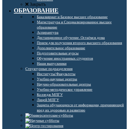
Закрыть
ОБРАЗОВАНИЕ
Бакалавриат и Базовое высшее образование
Магистратура и Специализированное высшее
образование
Аспирантура
Дистанционное обучение. Остаёмся дома
Прием для получения второго высшего образования
Дополнительное образование
Подготовительные курсы
Обучение иностранных студентов
Наши выпускники
Структурные подразделения
Институты/Факультеты
Учебно-научные центры
Научно-образовательные центры
Учебно-методическое управление
Колледж МПГУ
Лицей МПГУ
Защита обучающихся от информации, причиняющей
вред их здоровью и развитию