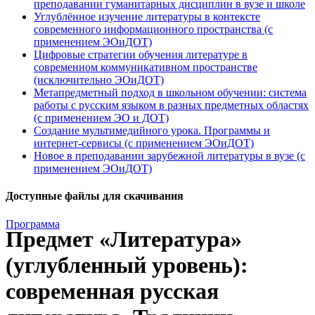
преподавании гуманитарных дисциплин в вузе и школе
Углублённое изучение литературы в контексте
современного информационного пространства (с
применением ЭОиДОТ)
Цифровые стратегии обучения литературе в
современном коммуникативном пространстве
(исключительно ЭОиДОТ)
Метапредметный подход в школьном обучении: система
работы с русским языком в разных предметных областях
(с применением ЭО и ДОТ)
Создание мультимедийного урока. Программы и
интернет-сервисы (с применением ЭОиДОТ)
Новое в преподавании зарубежной литературы в вузе (с
применением ЭОиДОТ)
Доступные файлы для скачивания
Программа
Предмет «Литература»
(углубленный уровень):
современная русская