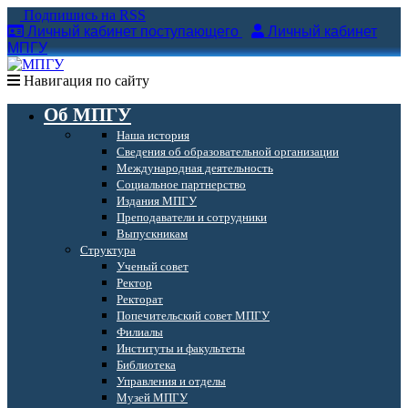
Подпишись на RSS
Личный кабинет поступающего
Личный кабинет
МПГУ
Навигация по сайту
Об МПГУ
Наша история
Сведения об образовательной организации
Международная деятельность
Социальное партнерство
Издания МПГУ
Преподаватели и сотрудники
Выпускникам
Структура
Ученый совет
Ректор
Ректорат
Попечительский совет МПГУ
Филиалы
Институты и факультеты
Библиотека
Управления и отделы
Музей МПГУ