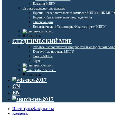
Издания МПГУ
Структурные подразделения
Научно-исследовательский комплекс МПГУ (НИК МПГ
Научно-образовательные подразделения
Обсерватория
Педагогический Технопарк «Кванториум» МПГУ
Закрыть
СТУДЕНЧЕСКИЙ МИР
Управление воспитательной работы и молодежной поли
Культурные проекты МПГУ
Спорт МПГУ
Музей
Закрыть
CN
EN
Институты/Факультеты
Колледж