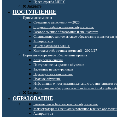
Пресс-служба МПГУ
Закрыть
ПОСТУПЛЕНИЕ
Приемная комиссия
Сведения о зачислении — 2026
Среднее профессиональное образование
Базовое высшее образование и специалитет
Специализированное высшее образование и магистрату
Аспирантура
Прием в филиалы МПГУ
Контакты отборочных комиссий – 2026/27
Нормативно-правовое обеспечение приема
Конкурсные списки
Поступление на целевое обучение
Заселение первокурсников
Перевод и восстановление
Платное обучение
Информация о поступлении для лиц с ограниченными в
Иностранным абитуриентам / For international applicant
Закрыть
ОБРАЗОВАНИЕ
Бакалавриат и Базовое высшее образование
Магистратура и Специализированное высшее образова
Аспирантура