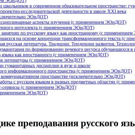
нием ЭОиДОТ)
ти школьников в современном образовательном пространстве: 
роектно-исследовательской деятельности в школе XXI века
исключительно ЭОиДОТ)
дисциплинарные аспекты изучения (с применением ЭОиДОТ)
венного интеллекта (с применением ЭОиДОТ)
а занятиях по русскому языку как иностранному (с применение
ющихся на основе концепции трансформационного текста (с п
ная русская литература. Традиции. Тенденции развития. Техно
-гуманитария по формированию речевого ресурса обучающихся в
о языка как иностранного (с применением ЭОиДОТ)
ля литературы (с применением ЭОиДОТ)
и гуманитарных дисциплин в вузе и школе
нного информационного пространства (с применением ЭОиДОТ)
м коммуникативном пространстве (исключительно ЭОиДОТ)
аботы с русским языком в разных предметных областях (с при
ет-сервисы (с применением ЭОиДОТ)
с применением ЭОиДОТ)
ике преподавания русского язы