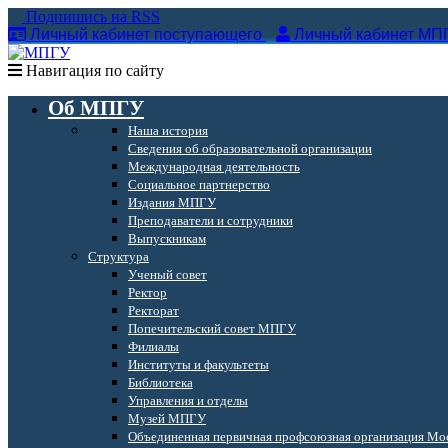
Подпишись на RSS
Личный кабинет поступающего
Личный кабинет МП
Навигация по сайту
Об МПГУ
Наша история
Сведения об образовательной организации
Международная деятельность
Социальное партнерство
Издания МПГУ
Преподаватели и сотрудники
Выпускникам
Структура
Ученый совет
Ректор
Ректорат
Попечительский совет МПГУ
Филиалы
Институты и факультеты
Библиотека
Управления и отделы
Музей МПГУ
Объединенная первичная профсоюзная организация Мос