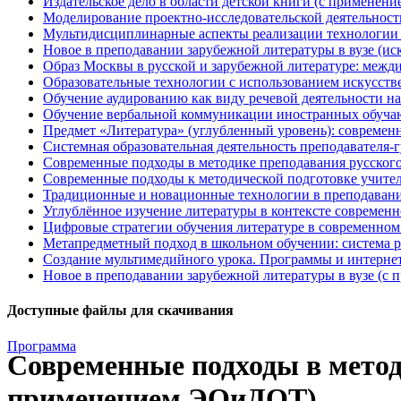
Издательское дело в области детской книги (с примене
Моделирование проектно-исследовательской деятельнос
Мультидисциплинарные аспекты реализации технологии п
Новое в преподавании зарубежной литературы в вузе (
Образ Москвы в русской и зарубежной литературе: меж
Образовательные технологии с использованием искусст
Обучение аудированию как виду речевой деятельности н
Обучение вербальной коммуникации иностранных обуча
Предмет «Литература» (углубленный уровень): современ
Системная образовательная деятельность преподавателя
Современные подходы в методике преподавания русског
Современные подходы к методической подготовке учите
Традиционные и новационные технологии в преподавани
Углублённое изучение литературы в контексте совреме
Цифровые стратегии обучения литературе в современно
Метапредметный подход в школьном обучении: система р
Создание мультимедийного урока. Программы и интерн
Новое в преподавании зарубежной литературы в вузе (
Доступные файлы для скачивания
Программа
Современные подходы в метод
применением ЭОиДОТ)