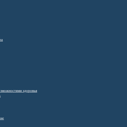
ра
озможностями здоровья
s
ние