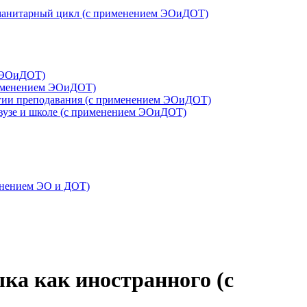
гуманитарный цикл (с применением ЭОиДОТ)
м ЭОиДОТ)
рименением ЭОиДОТ)
логии преподавания (с применением ЭОиДОТ)
 вузе и школе (с применением ЭОиДОТ)
менением ЭО и ДОТ)
ка как иностранного (с