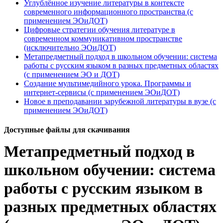
Углублённое изучение литературы в контексте
современного информационного пространства (с
применением ЭОиДОТ)
Цифровые стратегии обучения литературе в
современном коммуникативном пространстве
(исключительно ЭОиДОТ)
Метапредметный подход в школьном обучении: система
работы с русским языком в разных предметных областях
(с применением ЭО и ДОТ)
Создание мультимедийного урока. Программы и
интернет-сервисы (с применением ЭОиДОТ)
Новое в преподавании зарубежной литературы в вузе (с
применением ЭОиДОТ)
Доступные файлы для скачивания
Метапредметный подход в
школьном обучении: система
работы с русским языком в
разных предметных областях