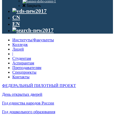
Закрыть
CN
EN
Институты/Факультеты
Колледж
Лицей
|
Студентам
Аспирантам
Преподавателям
Спецпроекты
Контакты
ФЕДЕРАЛЬНЫЙ ПИЛОТНЫЙ ПРОЕКТ
День открытых дверей
Год единства народов России
Год дошкольного образования