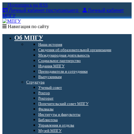
Подпишись на RSS
Личный кабинет поступающего
Личный кабинет
МПГУ
Навигация по сайту
Об МПГУ
Наша история
Сведения об образовательной организации
Международная деятельность
Социальное партнерство
Издания МПГУ
Преподаватели и сотрудники
Выпускникам
Структура
Ученый совет
Ректор
Ректорат
Попечительский совет МПГУ
Филиалы
Институты и факультеты
Библиотека
Управления и отделы
Музей МПГУ