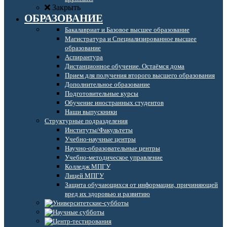
Закрыть
ОБРАЗОВАНИЕ
Бакалавриат и Базовое высшее образование
Магистратура и Специализированное высшее
образование
Аспирантура
Дистанционное обучение. Остаёмся дома
Прием для получения второго высшего образования
Дополнительное образование
Подготовительные курсы
Обучение иностранных студентов
Наши выпускники
Структурные подразделения
Институты/Факультеты
Учебно-научные центры
Научно-образовательные центры
Учебно-методическое управление
Колледж МПГУ
Лицей МПГУ
Защита обучающихся от информации, причиняющей
вред их здоровью и развитию