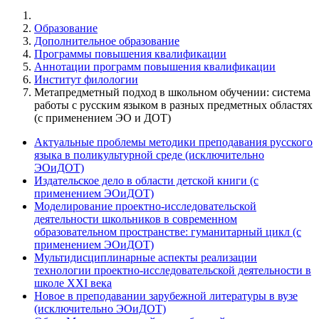
Образование
Дополнительное образование
Программы повышения квалификации
Аннотации программ повышения квалификации
Институт филологии
Метапредметный подход в школьном обучении: система
работы с русским языком в разных предметных областях
(с применением ЭО и ДОТ)
Актуальные проблемы методики преподавания русского
языка в поликультурной среде (исключительно
ЭОиДОТ)
Издательское дело в области детской книги (с
применением ЭОиДОТ)
Моделирование проектно-исследовательской
деятельности школьников в современном
образовательном пространстве: гуманитарный цикл (с
применением ЭОиДОТ)
Мультидисциплинарные аспекты реализации
технологии проектно-исследовательской деятельности в
школе XXI века
Новое в преподавании зарубежной литературы в вузе
(исключительно ЭОиДОТ)