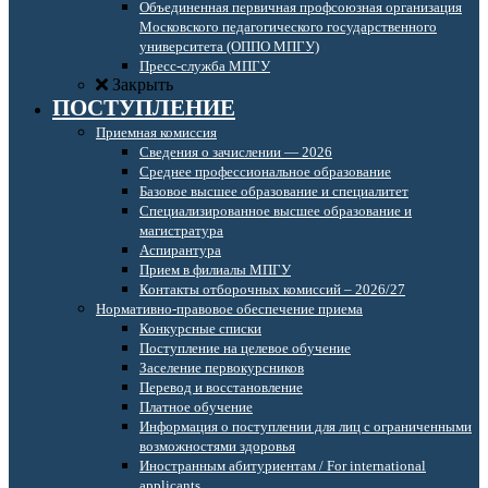
Объединенная первичная профсоюзная организация
Московского педагогического государственного
университета (ОППО МПГУ)
Пресс-служба МПГУ
Закрыть
ПОСТУПЛЕНИЕ
Приемная комиссия
Сведения о зачислении — 2026
Среднее профессиональное образование
Базовое высшее образование и специалитет
Специализированное высшее образование и
магистратура
Аспирантура
Прием в филиалы МПГУ
Контакты отборочных комиссий – 2026/27
Нормативно-правовое обеспечение приема
Конкурсные списки
Поступление на целевое обучение
Заселение первокурсников
Перевод и восстановление
Платное обучение
Информация о поступлении для лиц с ограниченными
возможностями здоровья
Иностранным абитуриентам / For international
applicants