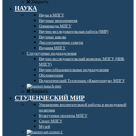
Закрыть
НАУКА
Наука в МПГУ
Научные мероприятия
Олимпиады МПГУ
Научно-исследовательская работа (НИР)
Научные школы
Диссертационные советы
Издания МПГУ
Структурные подразделения
Научно-исследовательский комплекс МПГУ (НИК
МПГУ)
Научно-образовательные подразделения
Обсерватория
Педагогический Технопарк «Кванториум» МПГУ
Закрыть
СТУДЕНЧЕСКИЙ МИР
Управление воспитательной работы и молодежной
политики
Культурные проекты МПГУ
Спорт МПГУ
Музей