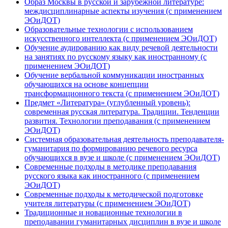
Образ Москвы в русской и зарубежной литературе:
междисциплинарные аспекты изучения (с применением
ЭОиДОТ)
Образовательные технологии с использованием
искусственного интеллекта (с применением ЭОиДОТ)
Обучение аудированию как виду речевой деятельности
на занятиях по русскому языку как иностранному (с
применением ЭОиДОТ)
Обучение вербальной коммуникации иностранных
обучающихся на основе концепции
трансформационного текста (с применением ЭОиДОТ)
Предмет «Литература» (углубленный уровень):
современная русская литература. Традиции. Тенденции
развития. Технологии преподавания (с применением
ЭОиДОТ)
Системная образовательная деятельность преподавателя-
гуманитария по формированию речевого ресурса
обучающихся в вузе и школе (с применением ЭОиДОТ)
Современные подходы в методике преподавания
русского языка как иностранного (с применением
ЭОиДОТ)
Современные подходы к методической подготовке
учителя литературы (с применением ЭОиДОТ)
Традиционные и новационные технологии в
преподавании гуманитарных дисциплин в вузе и школе