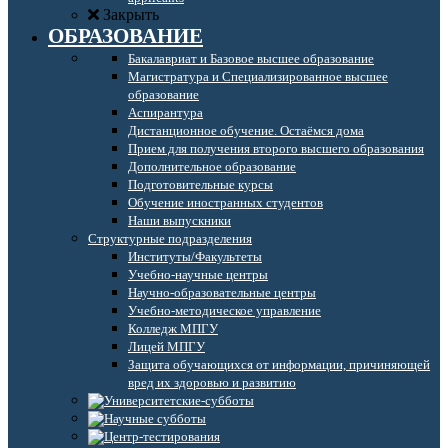
Закрыть
ОБРАЗОВАНИЕ
Бакалавриат и Базовое высшее образование
Магистратура и Специализированное высшее
образование
Аспирантура
Дистанционное обучение. Остаёмся дома
Прием для получения второго высшего образования
Дополнительное образование
Подготовительные курсы
Обучение иностранных студентов
Наши выпускники
Структурные подразделения
Институты/Факультеты
Учебно-научные центры
Научно-образовательные центры
Учебно-методическое управление
Колледж МПГУ
Лицей МПГУ
Защита обучающихся от информации, причиняющей
вред их здоровью и развитию