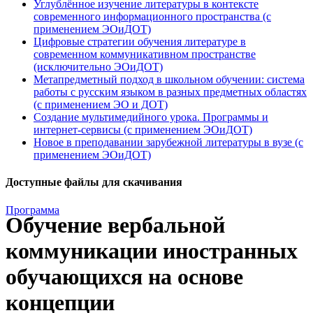
Углублённое изучение литературы в контексте
современного информационного пространства (с
применением ЭОиДОТ)
Цифровые стратегии обучения литературе в
современном коммуникативном пространстве
(исключительно ЭОиДОТ)
Метапредметный подход в школьном обучении: система
работы с русским языком в разных предметных областях
(с применением ЭО и ДОТ)
Создание мультимедийного урока. Программы и
интернет-сервисы (с применением ЭОиДОТ)
Новое в преподавании зарубежной литературы в вузе (с
применением ЭОиДОТ)
Доступные файлы для скачивания
Программа
Обучение вербальной
коммуникации иностранных
обучающихся на основе
концепции