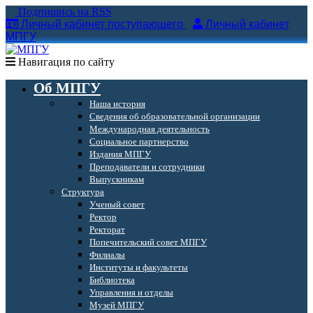
Подпишись на RSS
Личный кабинет поступающего
Личный кабинет
МПГУ
Навигация по сайту
Об МПГУ
Наша история
Сведения об образовательной организации
Международная деятельность
Социальное партнерство
Издания МПГУ
Преподаватели и сотрудники
Выпускникам
Структура
Ученый совет
Ректор
Ректорат
Попечительский совет МПГУ
Филиалы
Институты и факультеты
Библиотека
Управления и отделы
Музей МПГУ