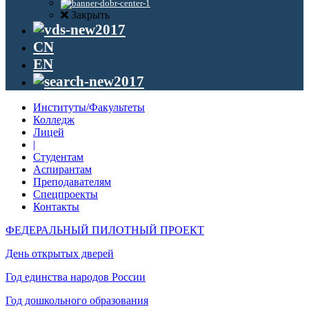
Закрыть
CN
EN
Институты/Факультеты
Колледж
Лицей
|
Студентам
Аспирантам
Преподавателям
Спецпроекты
Контакты
ФЕДЕРАЛЬНЫЙ ПИЛОТНЫЙ ПРОЕКТ
День открытых дверей
Год единства народов России
Год дошкольного образования