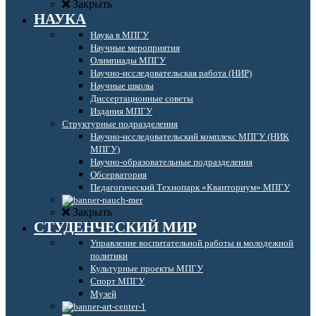
Закрыть
НАУКА
Наука в МПГУ
Научные мероприятия
Олимпиады МПГУ
Научно-исследовательская работа (НИР)
Научные школы
Диссертационные советы
Издания МПГУ
Структурные подразделения
Научно-исследовательский комплекс МПГУ (НИК
МПГУ)
Научно-образовательные подразделения
Обсерватория
Педагогический Технопарк «Кванториум» МПГУ
Закрыть
СТУДЕНЧЕСКИЙ МИР
Управление воспитательной работы и молодежной
политики
Культурные проекты МПГУ
Спорт МПГУ
Музей