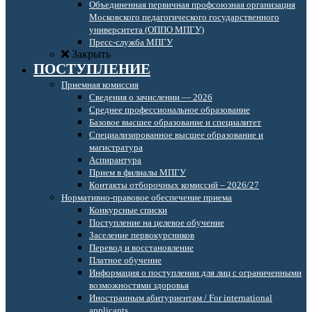
Объединенная первичная профсоюзная организация
Московского педагогического государственного
университета (ОППО МПГУ)
Пресс-служба МПГУ
Закрыть
ПОСТУПЛЕНИЕ
Приемная комиссия
Сведения о зачислении — 2026
Среднее профессиональное образование
Базовое высшее образование и специалитет
Специализированное высшее образование и
магистратура
Аспирантура
Прием в филиалы МПГУ
Контакты отборочных комиссий – 2026/27
Нормативно-правовое обеспечение приема
Конкурсные списки
Поступление на целевое обучение
Заселение первокурсников
Перевод и восстановление
Платное обучение
Информация о поступлении для лиц с ограниченными
возможностями здоровья
Иностранным абитуриентам / For international
applicants