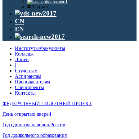
Закрыть
CN
EN
Институты/Факультеты
Колледж
Лицей
|
Студентам
Аспирантам
Преподавателям
Спецпроекты
Контакты
ФЕДЕРАЛЬНЫЙ ПИЛОТНЫЙ ПРОЕКТ
День открытых дверей
Год единства народов России
Год дошкольного образования