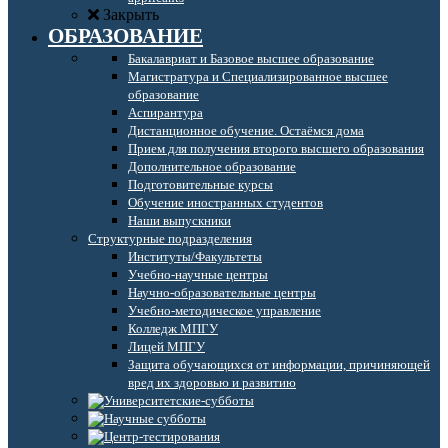
Закрыть
ОБРАЗОВАНИЕ
Бакалавриат и Базовое высшее образование
Магистратура и Специализированное высшее
образование
Аспирантура
Дистанционное обучение. Остаёмся дома
Прием для получения второго высшего образования
Дополнительное образование
Подготовительные курсы
Обучение иностранных студентов
Наши выпускники
Структурные подразделения
Институты/Факультеты
Учебно-научные центры
Научно-образовательные центры
Учебно-методическое управление
Колледж МПГУ
Лицей МПГУ
Защита обучающихся от информации, причиняющей
вред их здоровью и развитию