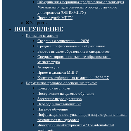
Объединенная первичная профсоюзная организация
Московского педагогического государственного
университета (ОППО МПГУ)
Пресс-служба МПГУ
Закрыть
ПОСТУПЛЕНИЕ
Приемная комиссия
Сведения о зачислении — 2026
Среднее профессиональное образование
Базовое высшее образование и специалитет
Специализированное высшее образование и
магистратура
Аспирантура
Прием в филиалы МПГУ
Контакты отборочных комиссий – 2026/27
Нормативно-правовое обеспечение приема
Конкурсные списки
Поступление на целевое обучение
Заселение первокурсников
Перевод и восстановление
Платное обучение
Информация о поступлении для лиц с ограниченными
возможностями здоровья
Иностранным абитуриентам / For international
applicants