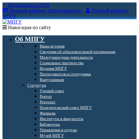
Подпишись на RSS
Личный кабинет поступающего
Личный кабинет
МПГУ
Навигация по сайту
Об МПГУ
Наша история
Сведения об образовательной организации
Международная деятельность
Социальное партнерство
Издания МПГУ
Преподаватели и сотрудники
Выпускникам
Структура
Ученый совет
Ректор
Ректорат
Попечительский совет МПГУ
Филиалы
Институты и факультеты
Библиотека
Управления и отделы
Музей МПГУ