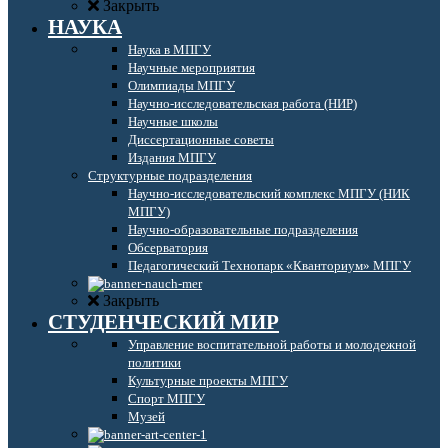
Закрыть
НАУКА
Наука в МПГУ
Научные мероприятия
Олимпиады МПГУ
Научно-исследовательская работа (НИР)
Научные школы
Диссертационные советы
Издания МПГУ
Структурные подразделения
Научно-исследовательский комплекс МПГУ (НИК
МПГУ)
Научно-образовательные подразделения
Обсерватория
Педагогический Технопарк «Кванториум» МПГУ
Закрыть
СТУДЕНЧЕСКИЙ МИР
Управление воспитательной работы и молодежной
политики
Культурные проекты МПГУ
Спорт МПГУ
Музей