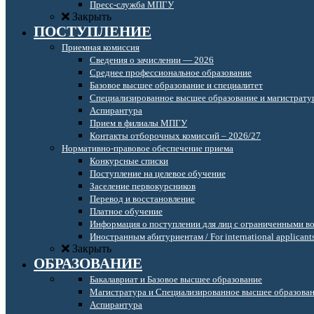
Пресс-служба МПГУ
Закрыть
ПОСТУПЛЕНИЕ
Приемная комиссия
Сведения о зачислении — 2026
Среднее профессиональное образование
Базовое высшее образование и специалитет
Специализированное высшее образование и магистрату
Аспирантура
Прием в филиалы МПГУ
Контакты отборочных комиссий – 2026/27
Нормативно-правовое обеспечение приема
Конкурсные списки
Поступление на целевое обучение
Заселение первокурсников
Перевод и восстановление
Платное обучение
Информация о поступлении для лиц с ограниченными в
Иностранным абитуриентам / For international applicant
Закрыть
ОБРАЗОВАНИЕ
Бакалавриат и Базовое высшее образование
Магистратура и Специализированное высшее образова
Аспирантура