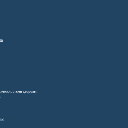
ра
озможностями здоровья
s
ние