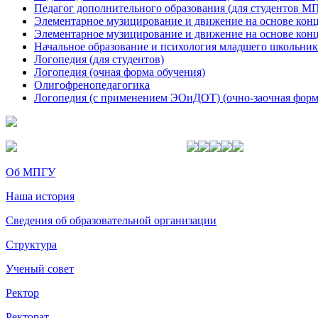
Педагог дополнительного образования (для студентов М
Элементарное музицирование и движение на основе кон
Элементарное музицирование и движение на основе кон
Начальное образование и психология младшего школьни
Логопедия (для студентов)
Логопедия (очная форма обучения)
Олигофренопедагогика
Логопедия (с применением ЭОиДОТ) (очно-заочная форм
Об МПГУ
Наша история
Сведения об образовательной организации
Структура
Ученый совет
Ректор
Ректорат