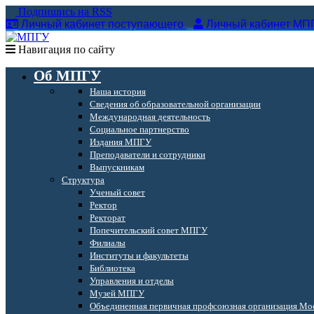
Подпишись на RSS
Личный кабинет поступающего
Личный кабинет МП
Навигация по сайту
Об МПГУ
Наша история
Сведения об образовательной организации
Международная деятельность
Социальное партнерство
Издания МПГУ
Преподаватели и сотрудники
Выпускникам
Структура
Ученый совет
Ректор
Ректорат
Попечительский совет МПГУ
Филиалы
Институты и факультеты
Библиотека
Управления и отделы
Музей МПГУ
Объединенная первичная профсоюзная организация Мос