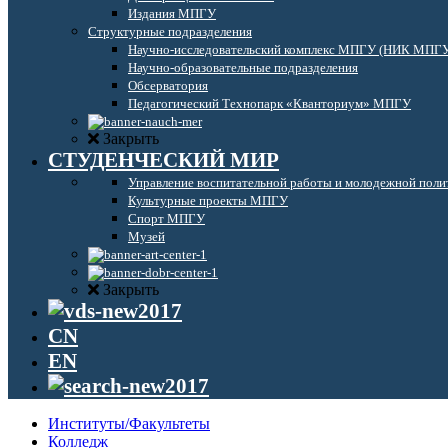
Издания МПГУ
Структурные подразделения
Научно-исследовательский комплекс МПГУ (НИК МПГ
Научно-образовательные подразделения
Обсерватория
Педагогический Технопарк «Кванториум» МПГУ
Закрыть
СТУДЕНЧЕСКИЙ МИР
Управление воспитательной работы и молодежной поли
Культурные проекты МПГУ
Спорт МПГУ
Музей
Закрыть
CN
EN
Институты/Факультеты
Колледж