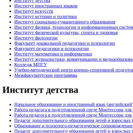
Институт детства
Институт иностранных языков
Институт искусств
Институт истории и политики
Институт социально-гуманитарного образования
Институт физики, технологии и информационных систе
Институт физической культуры, спорта и здоровья
Институт филологии
Факультет дошкольной педагогики и психологии
Факультет педагогики и психологии
Институт математики и информатики
Институт журналистики, коммуникации и медиаобразов
Колледж МПГУ
Учебно-методический центр военно-спортивной подгото
Межфакультетские программы
Институт детства
Начальное образование и иностранный язык (английски
Работа педагога в подготовленной среде Монтессори для 
Работа педагога в подготовленной среде Монтессори для 
Педагог дополнительного образования детей и взрослых
Образование и психолого-педагогическое сопровождение 
Педагог дополнительного образования детей и взрослых