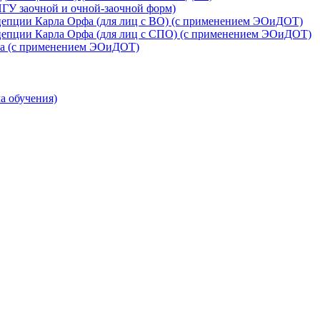
ПГУ заочной и очной-заочной форм)
цепции Карла Орфа (для лиц с ВО) (с применением ЭОиДОТ)
цепции Карла Орфа (для лиц с СПО) (с применением ЭОиДОТ)
ка (с применением ЭОиДОТ)
а обучения)