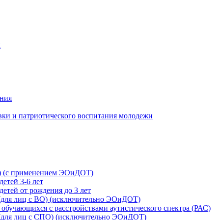
м
ания
вки и патриотического воспитания молодежи
й) (с применением ЭОиДОТ)
детей 3-6 лет
детей от рождения до 3 лет
 (для лиц с ВО) (исключительно ЭОиДОТ)
обучающихся с расстройствами аутистического спектра (РАС)
 (для лиц с СПО) (исключительно ЭОиДОТ)