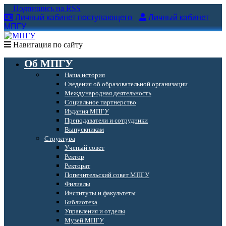
Подпишись на RSS
Личный кабинет поступающего
Личный кабинет
МПГУ
Навигация по сайту
Об МПГУ
Наша история
Сведения об образовательной организации
Международная деятельность
Социальное партнерство
Издания МПГУ
Преподаватели и сотрудники
Выпускникам
Структура
Ученый совет
Ректор
Ректорат
Попечительский совет МПГУ
Филиалы
Институты и факультеты
Библиотека
Управления и отделы
Музей МПГУ