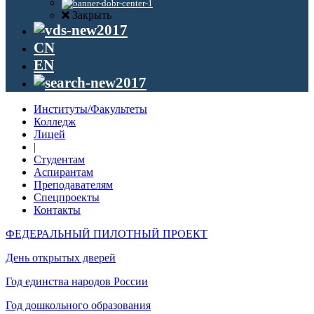
Закрыть
CN
EN
Институты/Факультеты
Колледж
Лицей
|
Студентам
Аспирантам
Преподавателям
Спецпроекты
Контакты
ФЕДЕРАЛЬНЫЙ ПИЛОТНЫЙ ПРОЕКТ
День открытых дверей
Год единства народов России
Год дошкольного образования