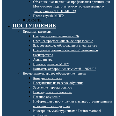
Объединенная первичная профсоюзная организация
Московского педагогического государственного
университета (ОППО МПГУ)
Пресс-служба МПГУ
Закрыть
ПОСТУПЛЕНИЕ
Приемная комиссия
Сведения о зачислении — 2026
Среднее профессиональное образование
Базовое высшее образование и специалитет
Специализированное высшее образование и
магистратура
Аспирантура
Прием в филиалы МПГУ
Контакты отборочных комиссий – 2026/27
Нормативно-правовое обеспечение приема
Конкурсные списки
Поступление на целевое обучение
Заселение первокурсников
Перевод и восстановление
Платное обучение
Информация о поступлении для лиц с ограниченными
возможностями здоровья
Иностранным абитуриентам / For international
applicants