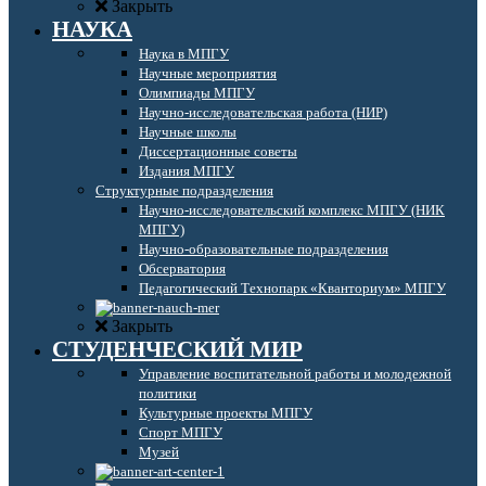
Закрыть
НАУКА
Наука в МПГУ
Научные мероприятия
Олимпиады МПГУ
Научно-исследовательская работа (НИР)
Научные школы
Диссертационные советы
Издания МПГУ
Структурные подразделения
Научно-исследовательский комплекс МПГУ (НИК
МПГУ)
Научно-образовательные подразделения
Обсерватория
Педагогический Технопарк «Кванториум» МПГУ
Закрыть
СТУДЕНЧЕСКИЙ МИР
Управление воспитательной работы и молодежной
политики
Культурные проекты МПГУ
Спорт МПГУ
Музей