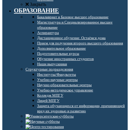
Закрыть
ОБРАЗОВАНИЕ
Бакалавриат и Базовое высшее образование
Магистратура и Специализированное высшее
образование
Аспирантура
Дистанционное обучение. Остаёмся дома
Прием для получения второго высшего образования
Дополнительное образование
Подготовительные курсы
Обучение иностранных студентов
Наши выпускники
Структурные подразделения
Институты/Факультеты
Учебно-научные центры
Научно-образовательные центры
Учебно-методическое управление
Колледж МПГУ
Лицей МПГУ
Защита обучающихся от информации, причиняющей
вред их здоровью и развитию