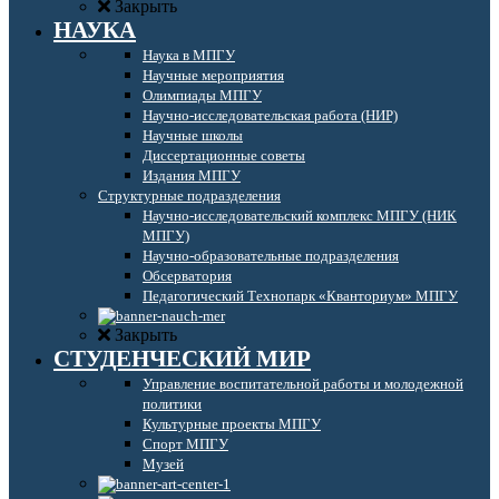
Закрыть
НАУКА
Наука в МПГУ
Научные мероприятия
Олимпиады МПГУ
Научно-исследовательская работа (НИР)
Научные школы
Диссертационные советы
Издания МПГУ
Структурные подразделения
Научно-исследовательский комплекс МПГУ (НИК
МПГУ)
Научно-образовательные подразделения
Обсерватория
Педагогический Технопарк «Кванториум» МПГУ
Закрыть
СТУДЕНЧЕСКИЙ МИР
Управление воспитательной работы и молодежной
политики
Культурные проекты МПГУ
Спорт МПГУ
Музей