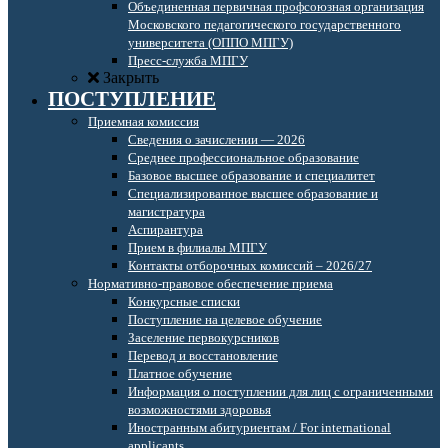
Объединенная первичная профсоюзная организация
Московского педагогического государственного
университета (ОППО МПГУ)
Пресс-служба МПГУ
Закрыть
ПОСТУПЛЕНИЕ
Приемная комиссия
Сведения о зачислении — 2026
Среднее профессиональное образование
Базовое высшее образование и специалитет
Специализированное высшее образование и
магистратура
Аспирантура
Прием в филиалы МПГУ
Контакты отборочных комиссий – 2026/27
Нормативно-правовое обеспечение приема
Конкурсные списки
Поступление на целевое обучение
Заселение первокурсников
Перевод и восстановление
Платное обучение
Информация о поступлении для лиц с ограниченными
возможностями здоровья
Иностранным абитуриентам / For international
applicants