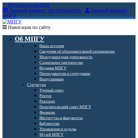
Подпишись на RSS
Личный кабинет поступающего
Личный кабинет
МПГУ
Навигация по сайту
Об МПГУ
Наша история
Сведения об образовательной организации
Международная деятельность
Социальное партнерство
Издания МПГУ
Преподаватели и сотрудники
Выпускникам
Структура
Ученый совет
Ректор
Ректорат
Попечительский совет МПГУ
Филиалы
Институты и факультеты
Библиотека
Управления и отделы
Музей МПГУ