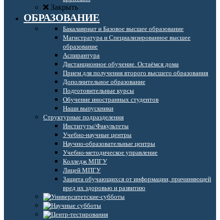
Закрыть
ОБРАЗОВАНИЕ
Бакалавриат и Базовое высшее образование
Магистратура и Специализированное высшее
образование
Аспирантура
Дистанционное обучение. Остаёмся дома
Прием для получения второго высшего образования
Дополнительное образование
Подготовительные курсы
Обучение иностранных студентов
Наши выпускники
Структурные подразделения
Институты/Факультеты
Учебно-научные центры
Научно-образовательные центры
Учебно-методическое управление
Колледж МПГУ
Лицей МПГУ
Защита обучающихся от информации, причиняющей
вред их здоровью и развитию