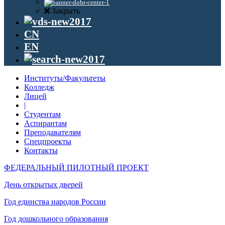
Закрыть
CN
EN
Институты/Факультеты
Колледж
Лицей
|
Студентам
Аспирантам
Преподавателям
Спецпроекты
Контакты
ФЕДЕРАЛЬНЫЙ ПИЛОТНЫЙ ПРОЕКТ
День открытых дверей
Год единства народов России
Год дошкольного образования