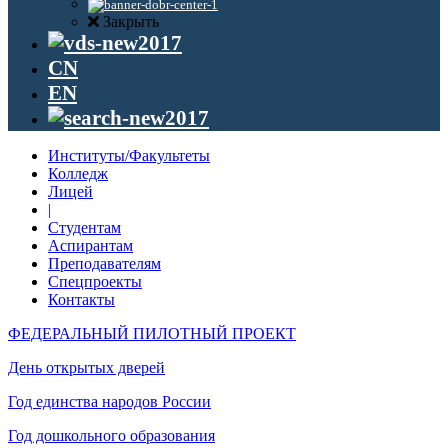
Закрыть
CN
EN
Институты/Факультеты
Колледж
Лицей
|
Студентам
Аспирантам
Преподавателям
Спецпроекты
Контакты
ФЕДЕРАЛЬНЫЙ ПИЛОТНЫЙ ПРОЕКТ
День открытых дверей
Год единства народов России
Год дошкольного образования