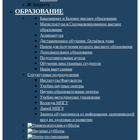
Закрыть
ОБРАЗОВАНИЕ
Бакалавриат и Базовое высшее образование
Магистратура и Специализированное высшее
образование
Аспирантура
Дистанционное обучение. Остаёмся дома
Прием для получения второго высшего образования
Дополнительное образование
Подготовительные курсы
Обучение иностранных студентов
Наши выпускники
Структурные подразделения
Институты/Факультеты
Учебно-научные центры
Научно-образовательные центры
Учебно-методическое управление
Колледж МПГУ
Лицей МПГУ
Защита обучающихся от информации, причиняющей
вред их здоровью и развитию