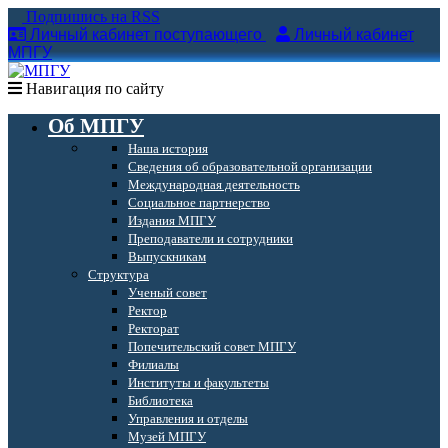
Подпишись на RSS
Личный кабинет поступающего
Личный кабинет
МПГУ
Навигация по сайту
Об МПГУ
Наша история
Сведения об образовательной организации
Международная деятельность
Социальное партнерство
Издания МПГУ
Преподаватели и сотрудники
Выпускникам
Структура
Ученый совет
Ректор
Ректорат
Попечительский совет МПГУ
Филиалы
Институты и факультеты
Библиотека
Управления и отделы
Музей МПГУ