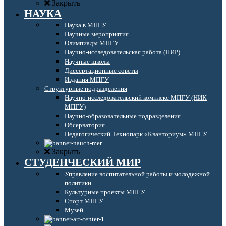
Закрыть
НАУКА
Наука в МПГУ
Научные мероприятия
Олимпиады МПГУ
Научно-исследовательская работа (НИР)
Научные школы
Диссертационные советы
Издания МПГУ
Структурные подразделения
Научно-исследовательский комплекс МПГУ (НИК
МПГУ)
Научно-образовательные подразделения
Обсерватория
Педагогический Технопарк «Кванториум» МПГУ
Закрыть
СТУДЕНЧЕСКИЙ МИР
Управление воспитательной работы и молодежной
политики
Культурные проекты МПГУ
Спорт МПГУ
Музей