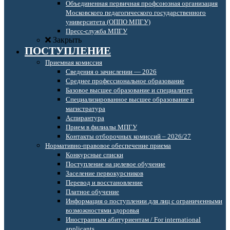
Объединенная первичная профсоюзная организация
Московского педагогического государственного
университета (ОППО МПГУ)
Пресс-служба МПГУ
Закрыть
ПОСТУПЛЕНИЕ
Приемная комиссия
Сведения о зачислении — 2026
Среднее профессиональное образование
Базовое высшее образование и специалитет
Специализированное высшее образование и
магистратура
Аспирантура
Прием в филиалы МПГУ
Контакты отборочных комиссий – 2026/27
Нормативно-правовое обеспечение приема
Конкурсные списки
Поступление на целевое обучение
Заселение первокурсников
Перевод и восстановление
Платное обучение
Информация о поступлении для лиц с ограниченными
возможностями здоровья
Иностранным абитуриентам / For international
applicants