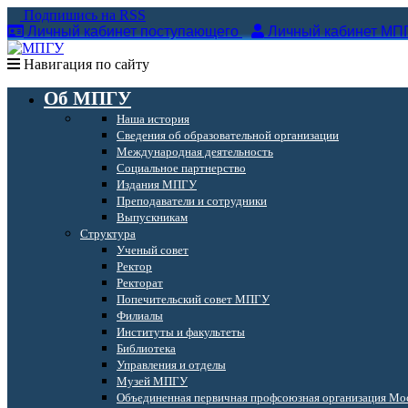
Подпишись на RSS
Личный кабинет поступающего
Личный кабинет МП
Навигация по сайту
Об МПГУ
Наша история
Сведения об образовательной организации
Международная деятельность
Социальное партнерство
Издания МПГУ
Преподаватели и сотрудники
Выпускникам
Структура
Ученый совет
Ректор
Ректорат
Попечительский совет МПГУ
Филиалы
Институты и факультеты
Библиотека
Управления и отделы
Музей МПГУ
Объединенная первичная профсоюзная организация Мос