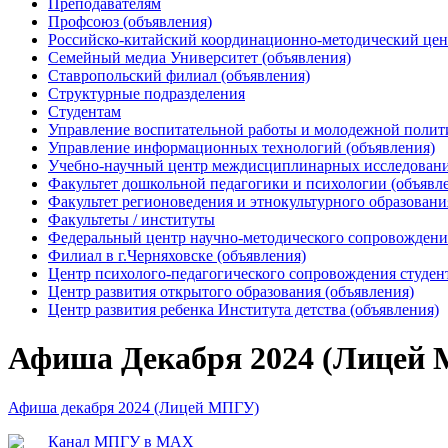
Преподавателям
Профсоюз (объявления)
Российско-китайский координационно-методический цен
Семейный медиа Университет (объявления)
Ставропольский филиал (объявления)
Структурные подразделения
Студентам
Управление воспитательной работы и молодежной полит
Управление информационных технологий (объявления)
Учебно-научный центр междисциплинарных исследований
Факультет дошкольной педагогики и психологии (объявл
Факультет регионоведения и этнокультурного образовани
Факультеты / институты
Федеральный центр научно-методического сопровождения
Филиал в г.Черняховске (объявления)
Центр психолого-педагогического сопровождения студен
Центр развития открытого образования (объявления)
Центр развития ребенка Института детства (объявления)
Афиша Декабря 2024 (Лицей
Афиша декабря 2024 (Лицей МПГУ)
Канал МПГУ в MAX