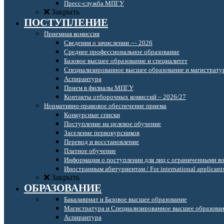
Пресс-служба МПГУ
Закрыть
ПОСТУПЛЕНИЕ
Приемная комиссия
Сведения о зачислении — 2026
Среднее профессиональное образование
Базовое высшее образование и специалитет
Специализированное высшее образование и магистрату
Аспирантура
Прием в филиалы МПГУ
Контакты отборочных комиссий – 2026/27
Нормативно-правовое обеспечение приема
Конкурсные списки
Поступление на целевое обучение
Заселение первокурсников
Перевод и восстановление
Платное обучение
Информация о поступлении для лиц с ограниченными в
Иностранным абитуриентам / For international applicant
Закрыть
ОБРАЗОВАНИЕ
Бакалавриат и Базовое высшее образование
Магистратура и Специализированное высшее образова
Аспирантура