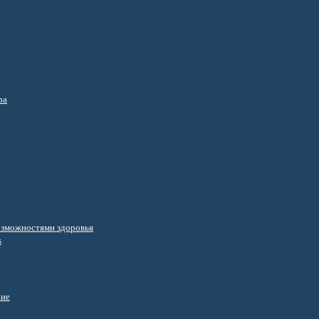
ра
озможностями здоровья
s
ние