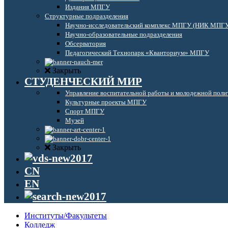
Издания МПГУ
Структурные подразделения
Научно-исследовательский комплекс МПГУ (НИК МПГ
Научно-образовательные подразделения
Обсерватория
Педагогический Технопарк «Кванториум» МПГУ
Закрыть
СТУДЕНЧЕСКИЙ МИР
Управление воспитательной работы и молодежной поли
Культурные проекты МПГУ
Спорт МПГУ
Музей
Закрыть
CN
EN
Институты/Факультеты
Колледж