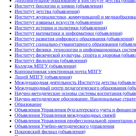
Дополнительное образование в Институте детства (объяв
Институт биологии и химии (объявления)
Институт детства (объявления)
Институт журналистики, коммуникаций и медиаобразова
Институт изящных искусств (объявления)
Институт истории и политики (объявления)
Институт математики и информатики (объявления)
Институт развития цифрового образования (объявления)
Институт социально-гуманитарного образования (объявл
Институт физики, технологии и информационных систем
Институт физической культуры, спорта и здоровья (объяв
Институт филологии (объявления)
Колледж МПГУ (объявления)
Корпоративная электронная почта МПГУ
Лицей МПГУ (объявления)
Международная деятельность Института детства (объявле
Международный центр педагогического образования (объ
Научно-методические основы системы воспитания (объяв
Научно-методическое обоснование. Национальные стратег
Образование
Объявления Управления бухгалтерского учета и финансо
Объявления Управления международных связей
Объявления Управления профессиональной ориентации и
Объявления Учебно-методического управления
Покровский филиал (объявления)