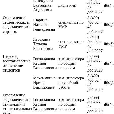
Белокурова
400-02-
Екатерина
диспетчер
iftis
48
Андреевна
доб.2027
Оформление
8 (499)
Шарина
студенческих и
специалист по
400-02-
Наталья
iftis
академических
УМР
48
Геннадьевна
справок
доб.2027
8 (499)
Ягодкина
специалист по
400-02-
Татьяна
iftis
УМР
48
Евгеньевна
доб.2027
Перевод,
8 (499)
Гоголданова
зам. директора
восстановление,
400-02-
Кермен
по общим
iftis
отчисление
48
Вячеславовна
вопросам
студентов
доб.2029
8 (499)
Максимкина
зам. директора
400-02-
Ирина
по учебной
iftis
48
Викторовна
работе
доб.2029
Оформление
8 (499)
академических
Гоголданова
зам. директора
400-02-
стипендий и
Кермен
по общим
iftis
48
стипендиальных
Вячеславовна
вопросам
доб.2029
карт