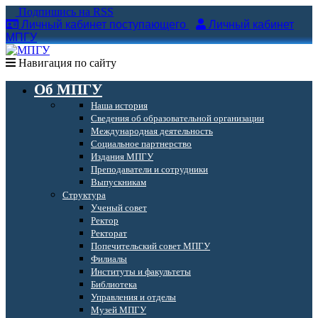
Подпишись на RSS
Личный кабинет поступающего
Личный кабинет
МПГУ
Навигация по сайту
Об МПГУ
Наша история
Сведения об образовательной организации
Международная деятельность
Социальное партнерство
Издания МПГУ
Преподаватели и сотрудники
Выпускникам
Структура
Ученый совет
Ректор
Ректорат
Попечительский совет МПГУ
Филиалы
Институты и факультеты
Библиотека
Управления и отделы
Музей МПГУ