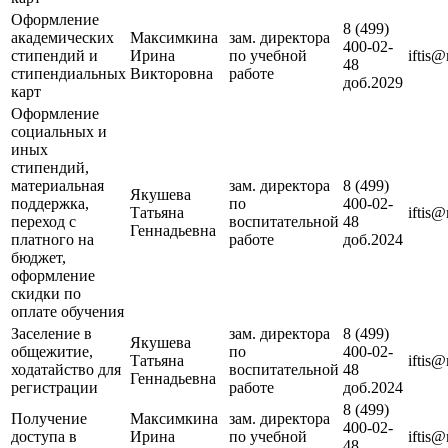
Оформление
8 (499)
академических
Максимкина
зам. директора
400-02-
стипендий и
Ирина
по учебной
iftis
48
стипендиальных
Викторовна
работе
доб.2029
карт
Оформление
социальных и
иных
стипендий,
материальная
зам. директора
8 (499)
Якушева
поддержка,
по
400-02-
Татьяна
iftis
переход с
воспитательной
48
Геннадьевна
платного на
работе
доб.2024
бюджет,
оформление
скидки по
оплате обучения
Заселение в
зам. директора
8 (499)
Якушева
общежитие,
по
400-02-
Татьяна
iftis
ходатайство для
воспитательной
48
Геннадьевна
регистрации
работе
доб.2024
8 (499)
Получение
Максимкина
зам. директора
400-02-
доступа в
Ирина
по учебной
iftis
48