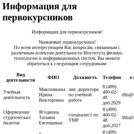
Информация для
первокурсников
Информация для первокурсников!
Уважаемые первокурсники!
По всем интересующим Вас вопросам, связанным с
различным аспектам деятельности Института физики,
технологии и информационных систем, Вы можете
обратиться к следующим сотрудникам:
Вид
ФИО
Должность
Телефон
e-
деятельности
8 (499)
Максимкина
зам. директора
Учебная
400-02-
Ирина
по учебной
iftis
деятельность
48
Викторовна
работе
доб.2029
8 (499)
Оформление
Ягодкина
специалист по
400-02-
студенческих
Татьяна
iftis
УМР
48
билетов
Евгеньевна
доб.2027
8 (499)