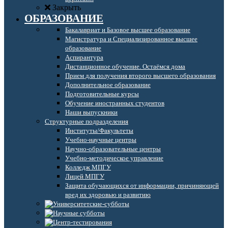
Закрыть
ОБРАЗОВАНИЕ
Бакалавриат и Базовое высшее образование
Магистратура и Специализированное высшее
образование
Аспирантура
Дистанционное обучение. Остаёмся дома
Прием для получения второго высшего образования
Дополнительное образование
Подготовительные курсы
Обучение иностранных студентов
Наши выпускники
Структурные подразделения
Институты/Факультеты
Учебно-научные центры
Научно-образовательные центры
Учебно-методическое управление
Колледж МПГУ
Лицей МПГУ
Защита обучающихся от информации, причиняющей
вред их здоровью и развитию