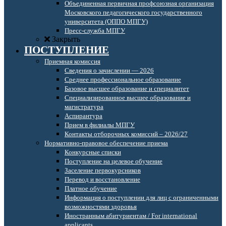
Объединенная первичная профсоюзная организация
Московского педагогического государственного
университета (ОППО МПГУ)
Пресс-служба МПГУ
Закрыть
ПОСТУПЛЕНИЕ
Приемная комиссия
Сведения о зачислении — 2026
Среднее профессиональное образование
Базовое высшее образование и специалитет
Специализированное высшее образование и
магистратура
Аспирантура
Прием в филиалы МПГУ
Контакты отборочных комиссий – 2026/27
Нормативно-правовое обеспечение приема
Конкурсные списки
Поступление на целевое обучение
Заселение первокурсников
Перевод и восстановление
Платное обучение
Информация о поступлении для лиц с ограниченными
возможностями здоровья
Иностранным абитуриентам / For international
applicants