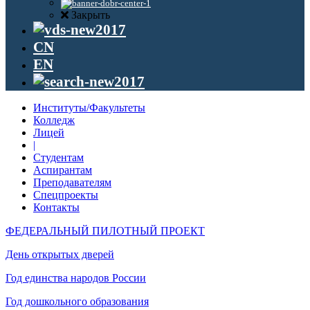
Закрыть
CN
EN
Институты/Факультеты
Колледж
Лицей
|
Студентам
Аспирантам
Преподавателям
Спецпроекты
Контакты
ФЕДЕРАЛЬНЫЙ ПИЛОТНЫЙ ПРОЕКТ
День открытых дверей
Год единства народов России
Год дошкольного образования