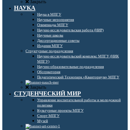
Закрыть
НАУКА
Наука в МПГУ
Научные мероприятия
Олимпиады МПГУ
Научно-исследовательская работа (НИР)
Научные школы
Диссертационные советы
Издания МПГУ
Структурные подразделения
Научно-исследовательский комплекс МПГУ (НИК
МПГУ)
Научно-образовательные подразделения
Обсерватория
Педагогический Технопарк «Кванториум» МПГУ
Закрыть
СТУДЕНЧЕСКИЙ МИР
Управление воспитательной работы и молодежной
политики
Культурные проекты МПГУ
Спорт МПГУ
Музей