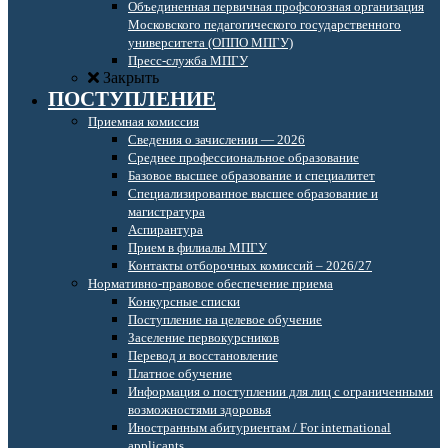
Объединенная первичная профсоюзная организация
Московского педагогического государственного
университета (ОППО МПГУ)
Пресс-служба МПГУ
Закрыть
ПОСТУПЛЕНИЕ
Приемная комиссия
Сведения о зачислении — 2026
Среднее профессиональное образование
Базовое высшее образование и специалитет
Специализированное высшее образование и
магистратура
Аспирантура
Прием в филиалы МПГУ
Контакты отборочных комиссий – 2026/27
Нормативно-правовое обеспечение приема
Конкурсные списки
Поступление на целевое обучение
Заселение первокурсников
Перевод и восстановление
Платное обучение
Информация о поступлении для лиц с ограниченными
возможностями здоровья
Иностранным абитуриентам / For international
applicants