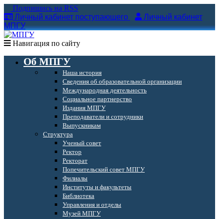
Подпишись на RSS
Личный кабинет поступающего
Личный кабинет
МПГУ
Навигация по сайту
Об МПГУ
Наша история
Сведения об образовательной организации
Международная деятельность
Социальное партнерство
Издания МПГУ
Преподаватели и сотрудники
Выпускникам
Структура
Ученый совет
Ректор
Ректорат
Попечительский совет МПГУ
Филиалы
Институты и факультеты
Библиотека
Управления и отделы
Музей МПГУ