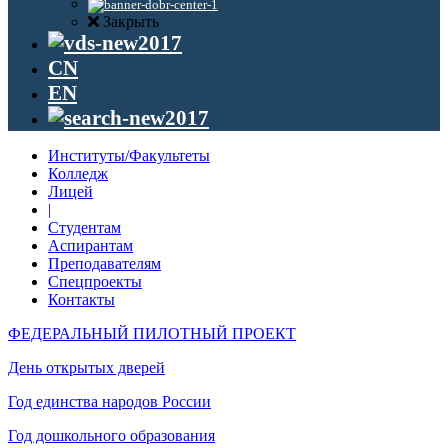
Закрыть
CN
EN
Институты/Факультеты
Колледж
Лицей
|
Студентам
Аспирантам
Преподавателям
Спецпроекты
Контакты
ФЕДЕРАЛЬНЫЙ ПИЛОТНЫЙ ПРОЕКТ
День открытых дверей
Год единства народов России
Год дошкольного образования