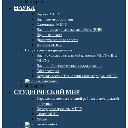
Закрыть
НАУКА
Наука в МПГУ
Научные мероприятия
Олимпиады МПГУ
Научно-исследовательская работа (НИР)
Научные школы
Диссертационные советы
Издания МПГУ
Структурные подразделения
Научно-исследовательский комплекс МПГУ (НИК
МПГУ)
Научно-образовательные подразделения
Обсерватория
Педагогический Технопарк «Кванториум» МПГУ
Закрыть
СТУДЕНЧЕСКИЙ МИР
Управление воспитательной работы и молодежной
политики
Культурные проекты МПГУ
Спорт МПГУ
Музей