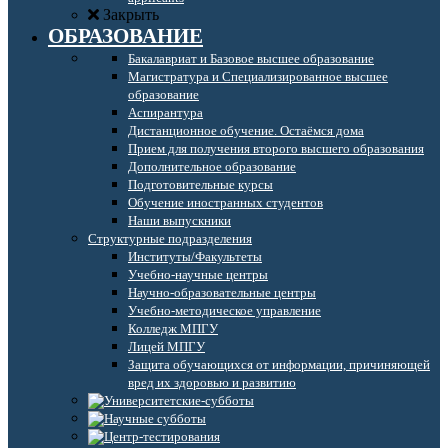
Закрыть
ОБРАЗОВАНИЕ
Бакалавриат и Базовое высшее образование
Магистратура и Специализированное высшее
образование
Аспирантура
Дистанционное обучение. Остаёмся дома
Прием для получения второго высшего образования
Дополнительное образование
Подготовительные курсы
Обучение иностранных студентов
Наши выпускники
Структурные подразделения
Институты/Факультеты
Учебно-научные центры
Научно-образовательные центры
Учебно-методическое управление
Колледж МПГУ
Лицей МПГУ
Защита обучающихся от информации, причиняющей
вред их здоровью и развитию