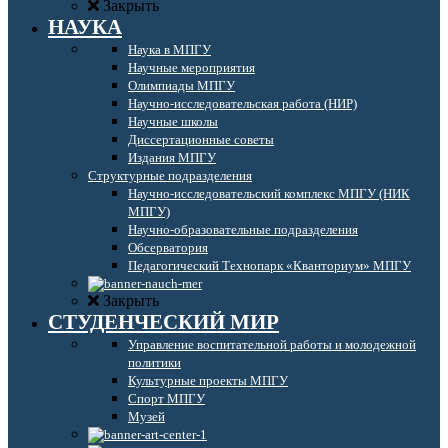
Закрыть
НАУКА
Наука в МПГУ
Научные мероприятия
Олимпиады МПГУ
Научно-исследовательская работа (НИР)
Научные школы
Диссертационные советы
Издания МПГУ
Структурные подразделения
Научно-исследовательский комплекс МПГУ (НИК
МПГУ)
Научно-образовательные подразделения
Обсерватория
Педагогический Технопарк «Кванториум» МПГУ
Закрыть
СТУДЕНЧЕСКИЙ МИР
Управление воспитательной работы и молодежной
политики
Культурные проекты МПГУ
Спорт МПГУ
Музей