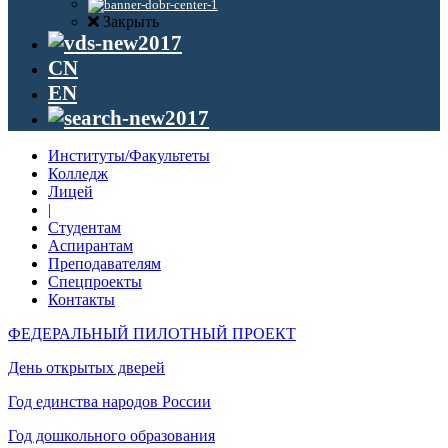
Закрыть
CN
EN
Институты/Факультеты
Колледж
Лицей
|
Студентам
Аспирантам
Преподавателям
Спецпроекты
Контакты
ФЕДЕРАЛЬНЫЙ ПИЛОТНЫЙ ПРОЕКТ
День открытых дверей
Год единства народов России
Год дошкольного образования