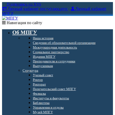
Подпишись на RSS
Личный кабинет поступающего
Личный кабинет
МПГУ
Навигация по сайту
Об МПГУ
Наша история
Сведения об образовательной организации
Международная деятельность
Социальное партнерство
Издания МПГУ
Преподаватели и сотрудники
Выпускникам
Структура
Ученый совет
Ректор
Ректорат
Попечительский совет МПГУ
Филиалы
Институты и факультеты
Библиотека
Управления и отделы
Музей МПГУ