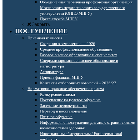
Объединенная первичная профсоюзная организация
Московского педагогического государственного
университета (ОППО МПГУ)
Пресс-служба МПГУ
Закрыть
ПОСТУПЛЕНИЕ
Приемная комиссия
Сведения о зачислении — 2026
Среднее профессиональное образование
Базовое высшее образование и специалитет
Специализированное высшее образование и
магистратура
Аспирантура
Прием в филиалы МПГУ
Контакты отборочных комиссий – 2026/27
Нормативно-правовое обеспечение приема
Конкурсные списки
Поступление на целевое обучение
Заселение первокурсников
Перевод и восстановление
Платное обучение
Информация о поступлении для лиц с ограниченными
возможностями здоровья
Иностранным абитуриентам / For international
applicants