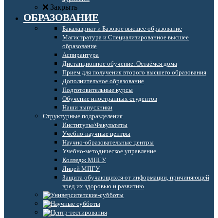
Закрыть
ОБРАЗОВАНИЕ
Бакалавриат и Базовое высшее образование
Магистратура и Специализированное высшее
образование
Аспирантура
Дистанционное обучение. Остаёмся дома
Прием для получения второго высшего образования
Дополнительное образование
Подготовительные курсы
Обучение иностранных студентов
Наши выпускники
Структурные подразделения
Институты/Факультеты
Учебно-научные центры
Научно-образовательные центры
Учебно-методическое управление
Колледж МПГУ
Лицей МПГУ
Защита обучающихся от информации, причиняющей
вред их здоровью и развитию