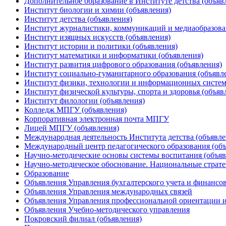
Дополнительное образование в Институте детства (объяв
Институт биологии и химии (объявления)
Институт детства (объявления)
Институт журналистики, коммуникаций и медиаобразова
Институт изящных искусств (объявления)
Институт истории и политики (объявления)
Институт математики и информатики (объявления)
Институт развития цифрового образования (объявления)
Институт социально-гуманитарного образования (объявл
Институт физики, технологии и информационных систем
Институт физической культуры, спорта и здоровья (объяв
Институт филологии (объявления)
Колледж МПГУ (объявления)
Корпоративная электронная почта МПГУ
Лицей МПГУ (объявления)
Международная деятельность Института детства (объявле
Международный центр педагогического образования (объ
Научно-методические основы системы воспитания (объяв
Научно-методическое обоснование. Национальные стратег
Образование
Объявления Управления бухгалтерского учета и финансо
Объявления Управления международных связей
Объявления Управления профессиональной ориентации и
Объявления Учебно-методического управления
Покровский филиал (объявления)