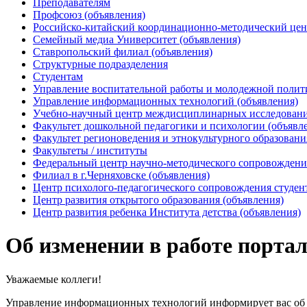
Преподавателям
Профсоюз (объявления)
Российско-китайский координационно-методический цен
Семейный медиа Университет (объявления)
Ставропольский филиал (объявления)
Структурные подразделения
Студентам
Управление воспитательной работы и молодежной полит
Управление информационных технологий (объявления)
Учебно-научный центр междисциплинарных исследований
Факультет дошкольной педагогики и психологии (объявл
Факультет регионоведения и этнокультурного образовани
Факультеты / институты
Федеральный центр научно-методического сопровождения
Филиал в г.Черняховске (объявления)
Центр психолого-педагогического сопровождения студен
Центр развития открытого образования (объявления)
Центр развития ребенка Института детства (объявления)
Об изменении в работе порта
Уважаемые коллеги!
Управление информационных технологий информирует вас об и