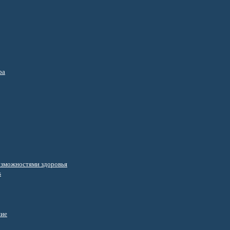
ра
озможностями здоровья
s
ние