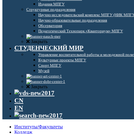
Издания МПГУ
Структурные подразделения
Научно-исследовательский комплекс МПГУ (НИК МПГ
Научно-образовательные подразделения
Обсерватория
Педагогический Технопарк «Кванториум» МПГУ
Закрыть
СТУДЕНЧЕСКИЙ МИР
Управление воспитательной работы и молодежной поли
Культурные проекты МПГУ
Спорт МПГУ
Музей
Закрыть
CN
EN
Институты/Факультеты
Колледж