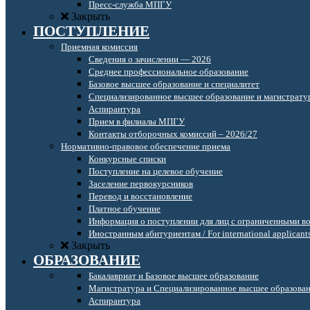
Пресс-служба МПГУ
Закрыть
ПОСТУПЛЕНИЕ
Приемная комиссия
Сведения о зачислении — 2026
Среднее профессиональное образование
Базовое высшее образование и специалитет
Специализированное высшее образование и магистрату
Аспирантура
Прием в филиалы МПГУ
Контакты отборочных комиссий – 2026/27
Нормативно-правовое обеспечение приема
Конкурсные списки
Поступление на целевое обучение
Заселение первокурсников
Перевод и восстановление
Платное обучение
Информация о поступлении для лиц с ограниченными в
Иностранным абитуриентам / For international applicant
Закрыть
ОБРАЗОВАНИЕ
Бакалавриат и Базовое высшее образование
Магистратура и Специализированное высшее образова
Аспирантура