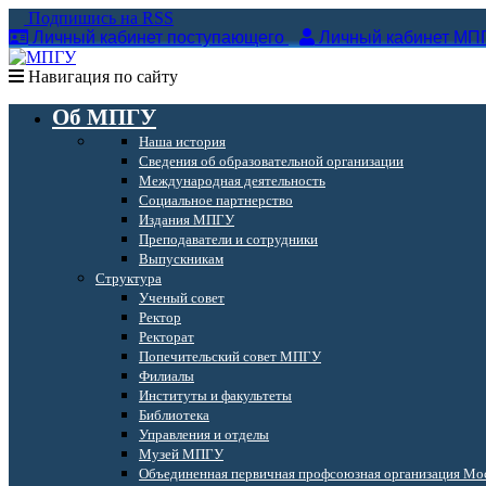
Подпишись на RSS
Личный кабинет поступающего
Личный кабинет МП
Навигация по сайту
Об МПГУ
Наша история
Сведения об образовательной организации
Международная деятельность
Социальное партнерство
Издания МПГУ
Преподаватели и сотрудники
Выпускникам
Структура
Ученый совет
Ректор
Ректорат
Попечительский совет МПГУ
Филиалы
Институты и факультеты
Библиотека
Управления и отделы
Музей МПГУ
Объединенная первичная профсоюзная организация Мос