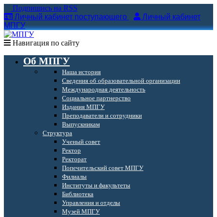
Подпишись на RSS
Личный кабинет поступающего
Личный кабинет
МПГУ
Навигация по сайту
Об МПГУ
Наша история
Сведения об образовательной организации
Международная деятельность
Социальное партнерство
Издания МПГУ
Преподаватели и сотрудники
Выпускникам
Структура
Ученый совет
Ректор
Ректорат
Попечительский совет МПГУ
Филиалы
Институты и факультеты
Библиотека
Управления и отделы
Музей МПГУ