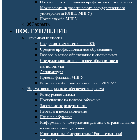
Объединенная первичная профсоюзная организация
Московского педагогического государственного
университета (ОППО МПГУ)
Пресс-служба МПГУ
Закрыть
ПОСТУПЛЕНИЕ
Приемная комиссия
Сведения о зачислении — 2026
Среднее профессиональное образование
Базовое высшее образование и специалитет
Специализированное высшее образование и
магистратура
Аспирантура
Прием в филиалы МПГУ
Контакты отборочных комиссий – 2026/27
Нормативно-правовое обеспечение приема
Конкурсные списки
Поступление на целевое обучение
Заселение первокурсников
Перевод и восстановление
Платное обучение
Информация о поступлении для лиц с ограниченными
возможностями здоровья
Иностранным абитуриентам / For international
applicants