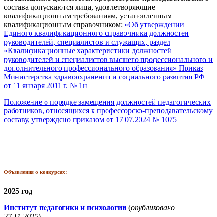
состава допускаются лица, удовлетворяющие
квалификационным требованиям, установленным
квалификационным справочником:
«Об утверждении
Единого квалификационного справочника должностей
руководителей, специалистов и служащих, раздел
«Квалификационные характеристики должностей
руководителей и специалистов высшего профессионального и
дополнительного профессионального образования» Приказ
Министерства здравоохранения и социального развития РФ
от 11 января 2011 г. № 1н
Положение о порядке замещения должностей педагогических
работников, относящихся к профессорско-преподавательскому
составу, утверждено приказом от 17.07.2024 № 1075
Объявления о конкурсах:
2025 год
Институт педагогики и психологии
(
опубликовано
27.11.2025
)