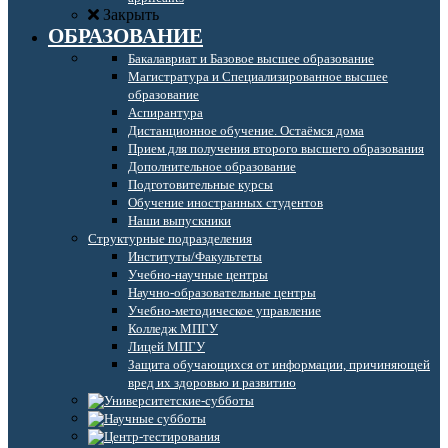
Закрыть
ОБРАЗОВАНИЕ
Бакалавриат и Базовое высшее образование
Магистратура и Специализированное высшее
образование
Аспирантура
Дистанционное обучение. Остаёмся дома
Прием для получения второго высшего образования
Дополнительное образование
Подготовительные курсы
Обучение иностранных студентов
Наши выпускники
Структурные подразделения
Институты/Факультеты
Учебно-научные центры
Научно-образовательные центры
Учебно-методическое управление
Колледж МПГУ
Лицей МПГУ
Защита обучающихся от информации, причиняющей
вред их здоровью и развитию