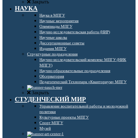
Закрыть
НАУКА
Наука в МПГУ
Научные мероприятия
Олимпиады МПГУ
Научно-исследовательская работа (НИР)
Научные школы
Диссертационные советы
Издания МПГУ
Структурные подразделения
Научно-исследовательский комплекс МПГУ (НИК
МПГУ)
Научно-образовательные подразделения
Обсерватория
Педагогический Технопарк «Кванториум» МПГУ
Закрыть
СТУДЕНЧЕСКИЙ МИР
Управление воспитательной работы и молодежной
политики
Культурные проекты МПГУ
Спорт МПГУ
Музей