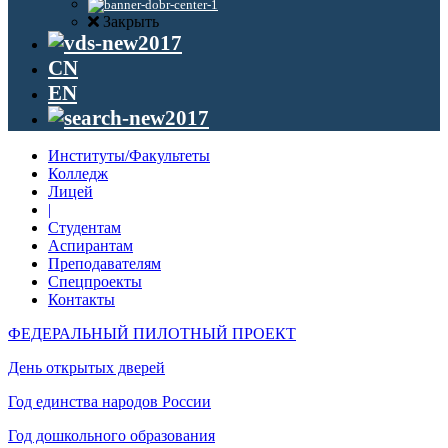
Закрыть
CN
EN
Институты/Факультеты
Колледж
Лицей
|
Студентам
Аспирантам
Преподавателям
Спецпроекты
Контакты
ФЕДЕРАЛЬНЫЙ ПИЛОТНЫЙ ПРОЕКТ
День открытых дверей
Год единства народов России
Год дошкольного образования