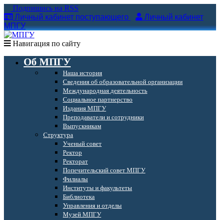
Подпишись на RSS
Личный кабинет поступающего
Личный кабинет
МПГУ
Навигация по сайту
Об МПГУ
Наша история
Сведения об образовательной организации
Международная деятельность
Социальное партнерство
Издания МПГУ
Преподаватели и сотрудники
Выпускникам
Структура
Ученый совет
Ректор
Ректорат
Попечительский совет МПГУ
Филиалы
Институты и факультеты
Библиотека
Управления и отделы
Музей МПГУ