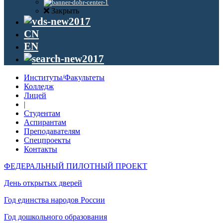
Закрыть
CN
EN
Институты/Факультеты
Колледж
Лицей
|
Студентам
Аспирантам
Преподавателям
Спецпроекты
Контакты
ФЕДЕРАЛЬНЫЙ ПИЛОТНЫЙ ПРОЕКТ
День открытых дверей
Год единства народов России
Год дошкольного образования