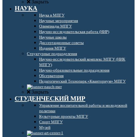
Закрыть
НАУКА
Наука в МПГУ
Научные мероприятия
Олимпиады МПГУ
Научно-исследовательская работа (НИР)
Научные школы
Диссертационные советы
Издания МПГУ
Структурные подразделения
Научно-исследовательский комплекс МПГУ (НИК
МПГУ)
Научно-образовательные подразделения
Обсерватория
Педагогический Технопарк «Кванториум» МПГУ
Закрыть
СТУДЕНЧЕСКИЙ МИР
Управление воспитательной работы и молодежной
политики
Культурные проекты МПГУ
Спорт МПГУ
Музей