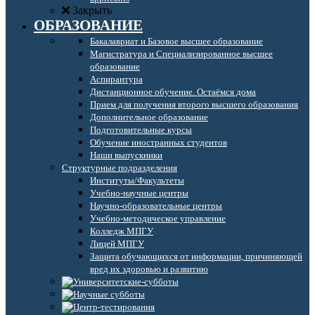
Закрыть
ОБРАЗОВАНИЕ
Бакалавриат и Базовое высшее образование
Магистратура и Специализированное высшее
образование
Аспирантура
Дистанционное обучение. Остаёмся дома
Прием для получения второго высшего образования
Дополнительное образование
Подготовительные курсы
Обучение иностранных студентов
Наши выпускники
Структурные подразделения
Институты/Факультеты
Учебно-научные центры
Научно-образовательные центры
Учебно-методическое управление
Колледж МПГУ
Лицей МПГУ
Защита обучающихся от информации, причиняющей
вред их здоровью и развитию