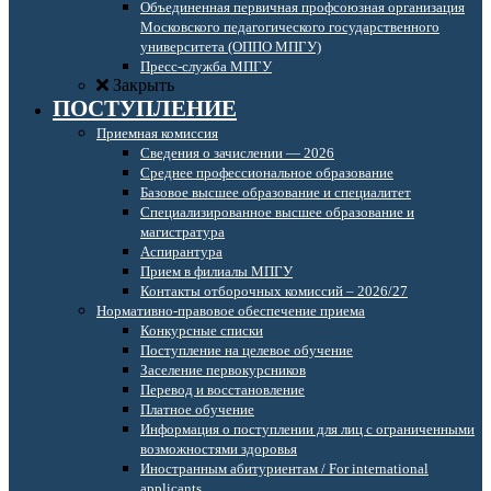
Объединенная первичная профсоюзная организация
Московского педагогического государственного
университета (ОППО МПГУ)
Пресс-служба МПГУ
Закрыть
ПОСТУПЛЕНИЕ
Приемная комиссия
Сведения о зачислении — 2026
Среднее профессиональное образование
Базовое высшее образование и специалитет
Специализированное высшее образование и
магистратура
Аспирантура
Прием в филиалы МПГУ
Контакты отборочных комиссий – 2026/27
Нормативно-правовое обеспечение приема
Конкурсные списки
Поступление на целевое обучение
Заселение первокурсников
Перевод и восстановление
Платное обучение
Информация о поступлении для лиц с ограниченными
возможностями здоровья
Иностранным абитуриентам / For international
applicants