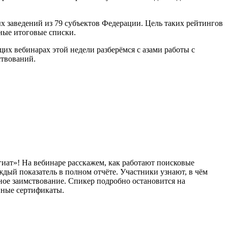
х заведений из 79 субъектов Федерации. Цель таких рейтингов
ные итоговые списки.
их вебинарах этой недели разберёмся с азами работы с
ствований.
гиат»! На вебинаре расскажем, как работают поисковые
дый показатель в полном отчёте. Участники узнают, в чём
ное заимствование. Спикер подробно остановится на
нные сертификаты.