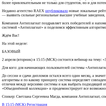
более привлекательным не только для студентов, но и для пот
Недавно агентство RAEX
опубликовало
новые локальные рейти
— выявить сильные региональные высшие учебные заведения, к
Компания Антиплагиат поздравляет всех победителей и напомин
системой «Антиплагиат» и поделимся эффективным алгоритмом
Ждём Вас!
На этой неделе:
БАЗОВЫЙ
2 апреля (вторник) в 15:15 (МСК) состоится вебинар на тему: «
Для кого: для начинающих пользователей системы «Антиплаги
До сессии и сдачи дипломов остался всего один месяц, а знач
алгоритмы и по какому принципу система определяет совпадени
отличия между версиями системы и как выбрать подходящий им
«Объединённой коллекции» и продемонстрирует все возможнос
Спикер: Светлана Сергеевна Магда, компания Антиплагиат, сп
В 15:15 (МСК) Регистрация