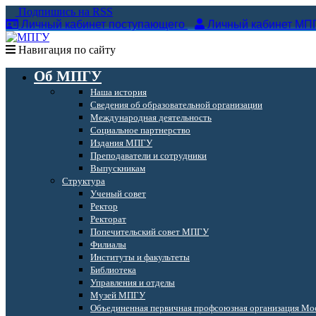
Подпишись на RSS
Личный кабинет поступающего
Личный кабинет МП
Навигация по сайту
Об МПГУ
Наша история
Сведения об образовательной организации
Международная деятельность
Социальное партнерство
Издания МПГУ
Преподаватели и сотрудники
Выпускникам
Структура
Ученый совет
Ректор
Ректорат
Попечительский совет МПГУ
Филиалы
Институты и факультеты
Библиотека
Управления и отделы
Музей МПГУ
Объединенная первичная профсоюзная организация Мос