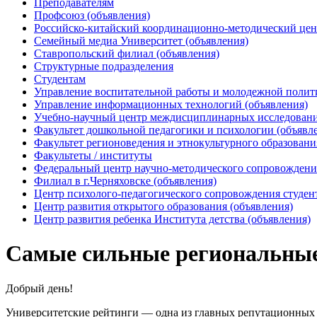
Преподавателям
Профсоюз (объявления)
Российско-китайский координационно-методический цен
Семейный медиа Университет (объявления)
Ставропольский филиал (объявления)
Структурные подразделения
Студентам
Управление воспитательной работы и молодежной полит
Управление информационных технологий (объявления)
Учебно-научный центр междисциплинарных исследований
Факультет дошкольной педагогики и психологии (объявл
Факультет регионоведения и этнокультурного образовани
Факультеты / институты
Федеральный центр научно-методического сопровождения
Филиал в г.Черняховске (объявления)
Центр психолого-педагогического сопровождения студен
Центр развития открытого образования (объявления)
Центр развития ребенка Института детства (объявления)
Самые сильные региональны
Добрый день!
Университетские рейтинги — одна из главных репутационных 