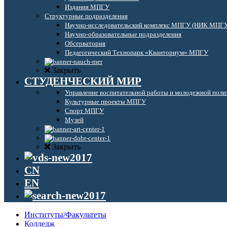
Издания МПГУ
Структурные подразделения
Научно-исследовательский комплекс МПГУ (НИК МПГ
Научно-образовательные подразделения
Обсерватория
Педагогический Технопарк «Кванториум» МПГУ
Закрыть
СТУДЕНЧЕСКИЙ МИР
Управление воспитательной работы и молодежной поли
Культурные проекты МПГУ
Спорт МПГУ
Музей
Закрыть
CN
EN
Институты/Факультеты
Колледж