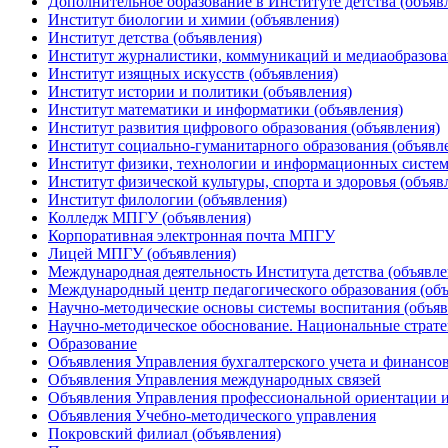
Дополнительное образование в Институте детства (объяв
Институт биологии и химии (объявления)
Институт детства (объявления)
Институт журналистики, коммуникаций и медиаобразова
Институт изящных искусств (объявления)
Институт истории и политики (объявления)
Институт математики и информатики (объявления)
Институт развития цифрового образования (объявления)
Институт социально-гуманитарного образования (объявл
Институт физики, технологии и информационных систем
Институт физической культуры, спорта и здоровья (объяв
Институт филологии (объявления)
Колледж МПГУ (объявления)
Корпоративная электронная почта МПГУ
Лицей МПГУ (объявления)
Международная деятельность Института детства (объявле
Международный центр педагогического образования (объ
Научно-методические основы системы воспитания (объяв
Научно-методическое обоснование. Национальные стратег
Образование
Объявления Управления бухгалтерского учета и финансо
Объявления Управления международных связей
Объявления Управления профессиональной ориентации и
Объявления Учебно-методического управления
Покровский филиал (объявления)