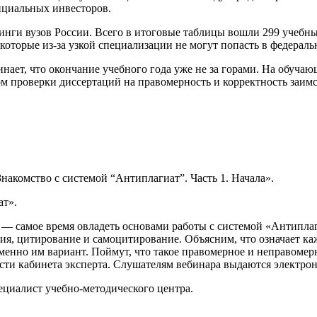
енциальных инвесторов.
нги вузов России. Всего в итоговые таблицы вошли 299 учебны
оторые из-за узкой специализации не могут попасть в федераль
ает, что окончание учебного года уже не за горами. На обучающ
 проверки диссертаций на правомерность и корректность заим
Знакомство с системой “Антиплагиат”. Часть 1. Начала».
ат».
ит — самое время овладеть основами работы с системой «Антипла
я, цитирование и самоцитирование. Объясним, что означает каж
енно им вариант. Поймут, что такое правомерное и неправомер
ти кабинета эксперта. Слушателям вебинара выдаются электро
ециалист учебно-методического центра.