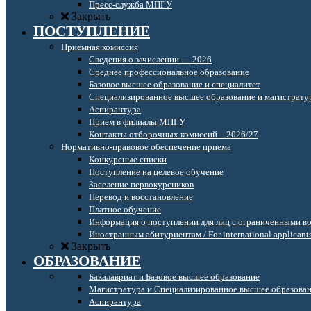
Пресс-служба МПГУ
Закрыть
ПОСТУПЛЕНИЕ
Приемная комиссия
Сведения о зачислении — 2026
Среднее профессиональное образование
Базовое высшее образование и специалитет
Специализированное высшее образование и магистрату
Аспирантура
Прием в филиалы МПГУ
Контакты отборочных комиссий – 2026/27
Нормативно-правовое обеспечение приема
Конкурсные списки
Поступление на целевое обучение
Заселение первокурсников
Перевод и восстановление
Платное обучение
Информация о поступлении для лиц с ограниченными в
Иностранным абитуриентам / For international applicant
Закрыть
ОБРАЗОВАНИЕ
Бакалавриат и Базовое высшее образование
Магистратура и Специализированное высшее образова
Аспирантура