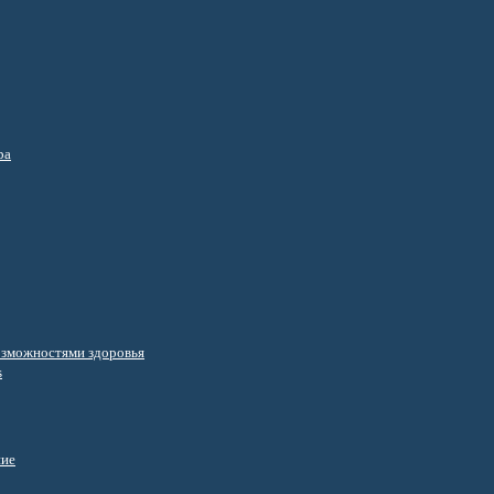
ра
озможностями здоровья
s
ние