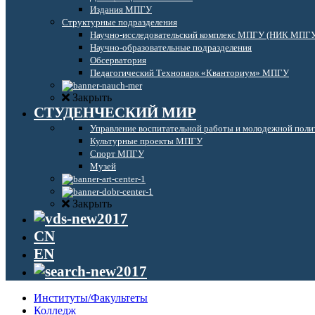
Издания МПГУ
Структурные подразделения
Научно-исследовательский комплекс МПГУ (НИК МПГ
Научно-образовательные подразделения
Обсерватория
Педагогический Технопарк «Кванториум» МПГУ
Закрыть
СТУДЕНЧЕСКИЙ МИР
Управление воспитательной работы и молодежной поли
Культурные проекты МПГУ
Спорт МПГУ
Музей
Закрыть
CN
EN
Институты/Факультеты
Колледж