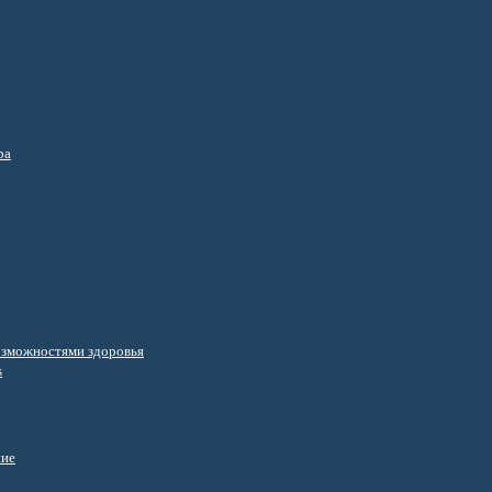
ра
озможностями здоровья
s
ние