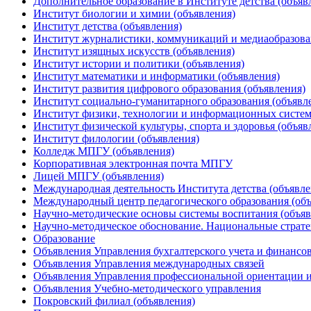
Дополнительное образование в Институте детства (объяв
Институт биологии и химии (объявления)
Институт детства (объявления)
Институт журналистики, коммуникаций и медиаобразова
Институт изящных искусств (объявления)
Институт истории и политики (объявления)
Институт математики и информатики (объявления)
Институт развития цифрового образования (объявления)
Институт социально-гуманитарного образования (объявл
Институт физики, технологии и информационных систем
Институт физической культуры, спорта и здоровья (объяв
Институт филологии (объявления)
Колледж МПГУ (объявления)
Корпоративная электронная почта МПГУ
Лицей МПГУ (объявления)
Международная деятельность Института детства (объявле
Международный центр педагогического образования (объ
Научно-методические основы системы воспитания (объяв
Научно-методическое обоснование. Национальные стратег
Образование
Объявления Управления бухгалтерского учета и финансо
Объявления Управления международных связей
Объявления Управления профессиональной ориентации и
Объявления Учебно-методического управления
Покровский филиал (объявления)