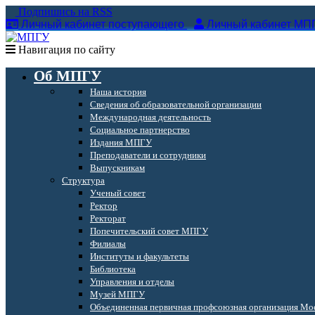
Подпишись на RSS
Личный кабинет поступающего
Личный кабинет МП
Навигация по сайту
Об МПГУ
Наша история
Сведения об образовательной организации
Международная деятельность
Социальное партнерство
Издания МПГУ
Преподаватели и сотрудники
Выпускникам
Структура
Ученый совет
Ректор
Ректорат
Попечительский совет МПГУ
Филиалы
Институты и факультеты
Библиотека
Управления и отделы
Музей МПГУ
Объединенная первичная профсоюзная организация Мос