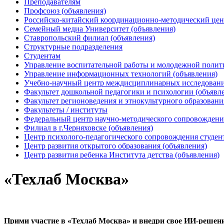
Преподавателям
Профсоюз (объявления)
Российско-китайский координационно-методический цен
Семейный медиа Университет (объявления)
Ставропольский филиал (объявления)
Структурные подразделения
Студентам
Управление воспитательной работы и молодежной полит
Управление информационных технологий (объявления)
Учебно-научный центр междисциплинарных исследований
Факультет дошкольной педагогики и психологии (объявл
Факультет регионоведения и этнокультурного образовани
Факультеты / институты
Федеральный центр научно-методического сопровождения
Филиал в г.Черняховске (объявления)
Центр психолого-педагогического сопровождения студен
Центр развития открытого образования (объявления)
Центр развития ребенка Института детства (объявления)
«Техлаб Москва»
Прими участие в «Техлаб Москва» и внедри свое ИИ-решени