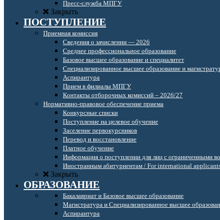
Пресс-служба МПГУ
Закрыть
ПОСТУПЛЕНИЕ
Приемная комиссия
Сведения о зачислении — 2026
Среднее профессиональное образование
Базовое высшее образование и специалитет
Специализированное высшее образование и магистрату
Аспирантура
Прием в филиалы МПГУ
Контакты отборочных комиссий – 2026/27
Нормативно-правовое обеспечение приема
Конкурсные списки
Поступление на целевое обучение
Заселение первокурсников
Перевод и восстановление
Платное обучение
Информация о поступлении для лиц с ограниченными в
Иностранным абитуриентам / For international applicant
Закрыть
ОБРАЗОВАНИЕ
Бакалавриат и Базовое высшее образование
Магистратура и Специализированное высшее образова
Аспирантура