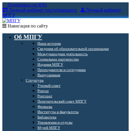
Подпишись на RSS
Личный кабинет поступающего
Личный кабинет
МПГУ
Навигация по сайту
Об МПГУ
Наша история
Сведения об образовательной организации
Международная деятельность
Социальное партнерство
Издания МПГУ
Преподаватели и сотрудники
Выпускникам
Структура
Ученый совет
Ректор
Ректорат
Попечительский совет МПГУ
Филиалы
Институты и факультеты
Библиотека
Управления и отделы
Музей МПГУ