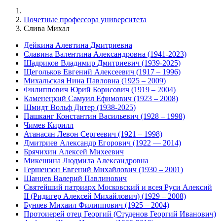
Почетные профессора университета
Слива Михал
Дейкина Алевтина Дмитриевна
Славина Валентина Александровна (1941-2023)
Шадриков Владимир Дмитриевич (1939-2025)
Щегольков Евгений Алексеевич (1917 – 1996)
Михальская Нина Павловна (1925 – 2009)
Филиппович Юрий Борисович (1919 – 2004)
Каменецкий Самуил Ефимович (1923 – 2008)
Шмидт Вольф Дитер (1938-2025)
Пашканг Константин Васильевич (1928 – 1998)
Чимев Кирилл
Атанасян Левон Сергеевич (1921 – 1998)
Дмитриев Александр Егорович (1922 — 2014)
Брячихин Алексей Михеевич
Микешина Людмила Александровна
Гершензон Евгений Михайлович (1930 – 2001)
Шанцев Валерий Павлинович
Святейший патриарх Московский и всея Руси Алексий
II (Ридигер Алексей Михайлович) (1929 – 2008)
Буняев Михаил Филиппович (1925 – 2004)
Протоиерей отец Георгий (Студенов Георгий Иванович)