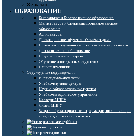
Закрыть
ОБРАЗОВАНИЕ
Бакалавриат и Базовое высшее образование
Магистратура и Специализированное высшее
образование
Аспирантура
Дистанционное обучение. Остаёмся дома
Прием для получения второго высшего образования
Дополнительное образование
Подготовительные курсы
Обучение иностранных студентов
Наши выпускники
Структурные подразделения
Институты/Факультеты
Учебно-научные центры
Научно-образовательные центры
Учебно-методическое управление
Колледж МПГУ
Лицей МПГУ
Защита обучающихся от информации, причиняющей
вред их здоровью и развитию