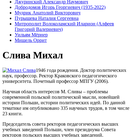
Джуринский Александр Наумович
Добродомов Игорь Георгиевич (1935-2022)
Мудрик Анатолий Викторович
Пурышева Наталия Сергеевна
Митрополит Волоколамский Иларион (Алфеев
Григорий Валериевич)
Уильям Мёрнер
Мишель Оррит
Слива Михал
1946 года рождения. Доктор политических
наук, профессор. Ректор Краковского педагогического
университета. Почетный профессор МПГУ (2006).
Научная область интересов М. Сливы – проблемы
современной польской политической мысли, новейшей
истории Польши, истории политических идей. По данной
тематике им опубликовано 335 научных трудов, в том числе
23 книги.
Председатель совета ректоров педагогических высших
учебных заведений Польши, член президиума Совета
ректоров польских высших учебных заведений.