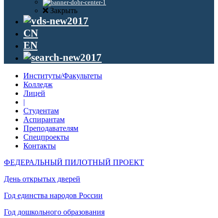
Закрыть
CN
EN
Институты/Факультеты
Колледж
Лицей
|
Студентам
Аспирантам
Преподавателям
Спецпроекты
Контакты
ФЕДЕРАЛЬНЫЙ ПИЛОТНЫЙ ПРОЕКТ
День открытых дверей
Год единства народов России
Год дошкольного образования