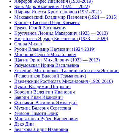
Алферов Жорес Иванович (1930-2019)
Блох Марк Яковлевич (1924 — 2022)
Шарова Инесса Христиановна (1931-2021)
Максаковский Владимир Павлович (1924 — 2015)
Кюппер Тассило Георг Клеменс
Гуляев Юрий Васильевич
Крупчанов Леонид Макарович (1923 — 2013)
Нифантьев Эдуард Евгеньевич (1933 — 2020)
Слива Михал
Рубин Владимир Наумович (1924-2019)
Миронов Сергей Михайлович
Щагин Эрнст Михайлович (1933 — 2013)
Разумовская Ирина Васильевна
Евгений, Митрополит Таллинский и всея Эстонии
(Решетников Валерий Германович)
Введенский Ростислав Михайлович (1926-2016)
Лукин Владимир Петрович
Коровин Валентин Иванович
Баврин Иван Иванович
Фтенакис Василиос Эммануил
Мухина Валерия Сергеевна
Уилсон Тимоти Эрик
Мирзаханян Рубен Карленович
Дэкэ Дин
Белякова Лидия Ивановна