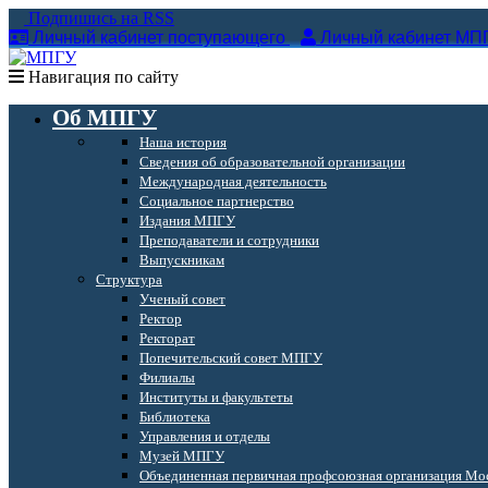
Подпишись на RSS
Личный кабинет поступающего
Личный кабинет МП
Навигация по сайту
Об МПГУ
Наша история
Сведения об образовательной организации
Международная деятельность
Социальное партнерство
Издания МПГУ
Преподаватели и сотрудники
Выпускникам
Структура
Ученый совет
Ректор
Ректорат
Попечительский совет МПГУ
Филиалы
Институты и факультеты
Библиотека
Управления и отделы
Музей МПГУ
Объединенная первичная профсоюзная организация Мос