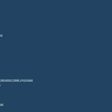
ра
озможностями здоровья
s
ние