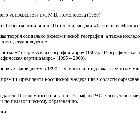
ого университета им. М.В. Ломоносова (1950).
 Отечественной войны II степени, медали «За оборону Москвы»
я теория социально-экономической географии, а также исследов
ности, страноведение.
боты: «Историческая география мира» (1997), «Географическая 
рафическая картина мира» (1995 – 2003).
первые вышедшему в 1990 г., учились и продолжают учиться мн
т премии Президента Российской Федерации в области образован
едатель Проблемного совета по географии РАО, член учебно-ме
и по педагогическому образованию.
хии.