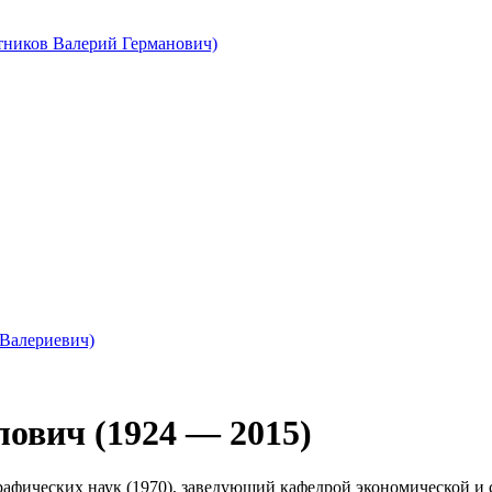
тников Валерий Германович)
Валериевич)
ович (1924 — 2015)
рафических наук (1970), заведующий кафедрой экономической и 