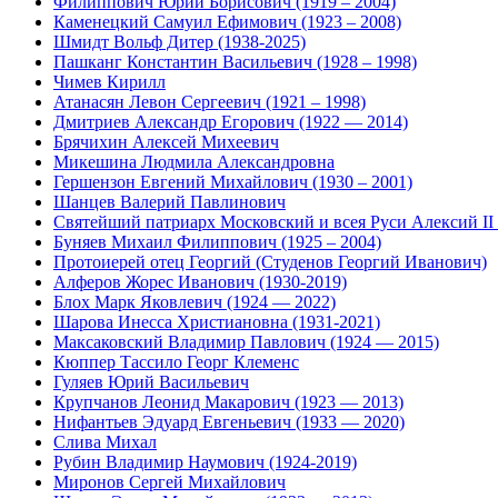
Филиппович Юрий Борисович (1919 – 2004)
Каменецкий Самуил Ефимович (1923 – 2008)
Шмидт Вольф Дитер (1938-2025)
Пашканг Константин Васильевич (1928 – 1998)
Чимев Кирилл
Атанасян Левон Сергеевич (1921 – 1998)
Дмитриев Александр Егорович (1922 — 2014)
Брячихин Алексей Михеевич
Микешина Людмила Александровна
Гершензон Евгений Михайлович (1930 – 2001)
Шанцев Валерий Павлинович
Святейший патриарх Московский и всея Руси Алексий II 
Буняев Михаил Филиппович (1925 – 2004)
Протоиерей отец Георгий (Студенов Георгий Иванович)
Алферов Жорес Иванович (1930-2019)
Блох Марк Яковлевич (1924 — 2022)
Шарова Инесса Христиановна (1931-2021)
Максаковский Владимир Павлович (1924 — 2015)
Кюппер Тассило Георг Клеменс
Гуляев Юрий Васильевич
Крупчанов Леонид Макарович (1923 — 2013)
Нифантьев Эдуард Евгеньевич (1933 — 2020)
Слива Михал
Рубин Владимир Наумович (1924-2019)
Миронов Сергей Михайлович