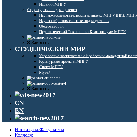
Издания МПГУ
Структурные подразделения
Научно-исследовательский комплекс МПГУ (НИК МПГ
Научно-образовательные подразделения
Обсерватория
Педагогический Технопарк «Кванториум» МПГУ
Закрыть
СТУДЕНЧЕСКИЙ МИР
Управление воспитательной работы и молодежной поли
Культурные проекты МПГУ
Спорт МПГУ
Музей
Закрыть
CN
EN
Институты/Факультеты
Колледж