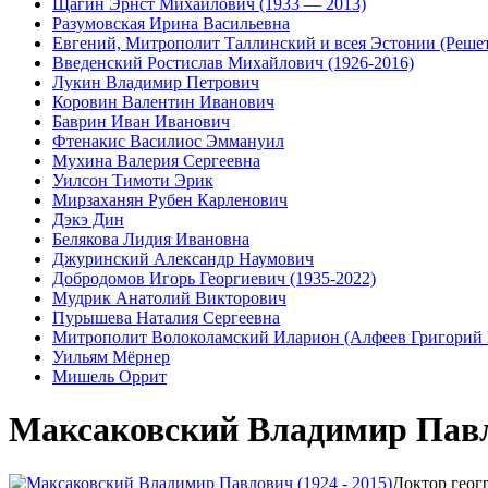
Щагин Эрнст Михайлович (1933 — 2013)
Разумовская Ирина Васильевна
Евгений, Митрополит Таллинский и всея Эстонии (Реше
Введенский Ростислав Михайлович (1926-2016)
Лукин Владимир Петрович
Коровин Валентин Иванович
Баврин Иван Иванович
Фтенакис Василиос Эммануил
Мухина Валерия Сергеевна
Уилсон Тимоти Эрик
Мирзаханян Рубен Карленович
Дэкэ Дин
Белякова Лидия Ивановна
Джуринский Александр Наумович
Добродомов Игорь Георгиевич (1935-2022)
Мудрик Анатолий Викторович
Пурышева Наталия Сергеевна
Митрополит Волоколамский Иларион (Алфеев Григорий 
Уильям Мёрнер
Мишель Оррит
Максаковский Владимир Павл
Доктор геог