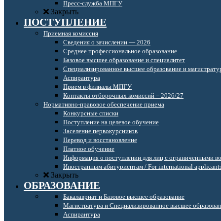
Пресс-служба МПГУ
Закрыть
ПОСТУПЛЕНИЕ
Приемная комиссия
Сведения о зачислении — 2026
Среднее профессиональное образование
Базовое высшее образование и специалитет
Специализированное высшее образование и магистрату
Аспирантура
Прием в филиалы МПГУ
Контакты отборочных комиссий – 2026/27
Нормативно-правовое обеспечение приема
Конкурсные списки
Поступление на целевое обучение
Заселение первокурсников
Перевод и восстановление
Платное обучение
Информация о поступлении для лиц с ограниченными в
Иностранным абитуриентам / For international applicant
Закрыть
ОБРАЗОВАНИЕ
Бакалавриат и Базовое высшее образование
Магистратура и Специализированное высшее образова
Аспирантура