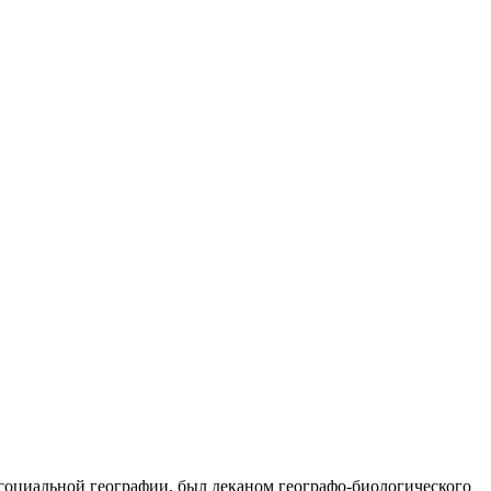
социальной географии, был деканом географо-биологического