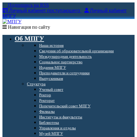
Подпишись на RSS
Личный кабинет поступающего
Личный кабинет
МПГУ
Навигация по сайту
Об МПГУ
Наша история
Сведения об образовательной организации
Международная деятельность
Социальное партнерство
Издания МПГУ
Преподаватели и сотрудники
Выпускникам
Структура
Ученый совет
Ректор
Ректорат
Попечительский совет МПГУ
Филиалы
Институты и факультеты
Библиотека
Управления и отделы
Музей МПГУ