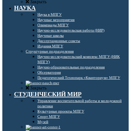
Закрыть
НАУКА
Наука в МПГУ
Научные мероприятия
Олимпиады МПГУ
Научно-исследовательская работа (НИР)
Научные школы
Диссертационные советы
Издания МПГУ
Структурные подразделения
Научно-исследовательский комплекс МПГУ (НИК
МПГУ)
Научно-образовательные подразделения
Обсерватория
Педагогический Технопарк «Кванториум» МПГУ
Закрыть
СТУДЕНЧЕСКИЙ МИР
Управление воспитательной работы и молодежной
политики
Культурные проекты МПГУ
Спорт МПГУ
Музей