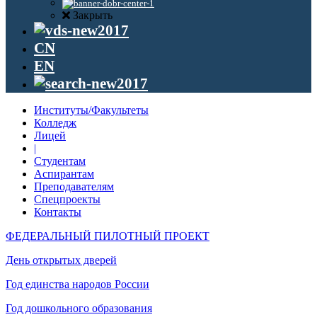
Закрыть
CN
EN
Институты/Факультеты
Колледж
Лицей
|
Студентам
Аспирантам
Преподавателям
Спецпроекты
Контакты
ФЕДЕРАЛЬНЫЙ ПИЛОТНЫЙ ПРОЕКТ
День открытых дверей
Год единства народов России
Год дошкольного образования