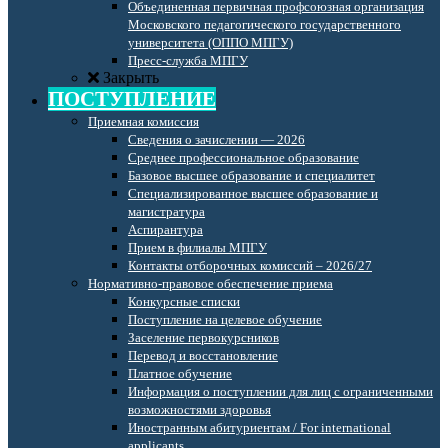
Объединенная первичная профсоюзная организация
Московского педагогического государственного
университета (ОППО МПГУ)
Пресс-служба МПГУ
Закрыть
ПОСТУПЛЕНИЕ
Приемная комиссия
Сведения о зачислении — 2026
Среднее профессиональное образование
Базовое высшее образование и специалитет
Специализированное высшее образование и
магистратура
Аспирантура
Прием в филиалы МПГУ
Контакты отборочных комиссий – 2026/27
Нормативно-правовое обеспечение приема
Конкурсные списки
Поступление на целевое обучение
Заселение первокурсников
Перевод и восстановление
Платное обучение
Информация о поступлении для лиц с ограниченными
возможностями здоровья
Иностранным абитуриентам / For international
applicants