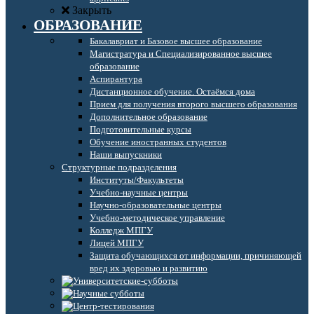
Закрыть
ОБРАЗОВАНИЕ
Бакалавриат и Базовое высшее образование
Магистратура и Специализированное высшее
образование
Аспирантура
Дистанционное обучение. Остаёмся дома
Прием для получения второго высшего образования
Дополнительное образование
Подготовительные курсы
Обучение иностранных студентов
Наши выпускники
Структурные подразделения
Институты/Факультеты
Учебно-научные центры
Научно-образовательные центры
Учебно-методическое управление
Колледж МПГУ
Лицей МПГУ
Защита обучающихся от информации, причиняющей
вред их здоровью и развитию