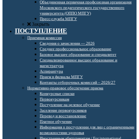
Объединенная первичная профсоюзная организация
Московского педагогического государственного
университета (ОППО МПГУ)
Пресс-служба МПГУ
Закрыть
ПОСТУПЛЕНИЕ
Приемная комиссия
Сведения о зачислении — 2026
Среднее профессиональное образование
Базовое высшее образование и специалитет
Специализированное высшее образование и
магистратура
Аспирантура
Прием в филиалы МПГУ
Контакты отборочных комиссий – 2026/27
Нормативно-правовое обеспечение приема
Конкурсные списки
Первокурсникам
Поступление на целевое обучение
Заселение первокурсников
Перевод и восстановление
Платное обучение
Информация о поступлении для лиц с ограниченными
возможностями здоровья
Иностранным абитуриентам / For international