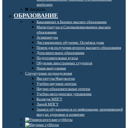
applicants
Закрыть
ОБРАЗОВАНИЕ
Бакалавриат и Базовое высшее образование
Магистратура и Специализированное высшее
образование
Аспирантура
Дистанционное обучение. Остаёмся дома
Прием для получения второго высшего образования
Дополнительное образование
Подготовительные курсы
Обучение иностранных студентов
Наши выпускники
Структурные подразделения
Институты/Факультеты
Учебно-научные центры
Научно-образовательные центры
Учебно-методическое управление
Колледж МПГУ
Лицей МПГУ
Защита обучающихся от информации, причиняющей
вред их здоровью и развитию