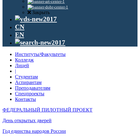
Закрыть
CN
EN
Институты/Факультеты
Колледж
Лицей
|
Студентам
Аспирантам
Преподавателям
Спецпроекты
Контакты
ФЕДЕРАЛЬНЫЙ ПИЛОТНЫЙ ПРОЕКТ
День открытых дверей
Год единства народов России