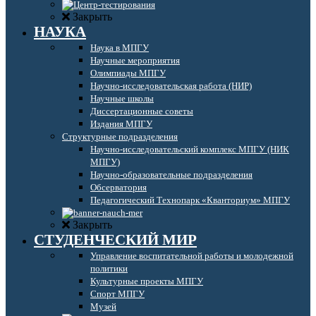
Закрыть
НАУКА
Наука в МПГУ
Научные мероприятия
Олимпиады МПГУ
Научно-исследовательская работа (НИР)
Научные школы
Диссертационные советы
Издания МПГУ
Структурные подразделения
Научно-исследовательский комплекс МПГУ (НИК
МПГУ)
Научно-образовательные подразделения
Обсерватория
Педагогический Технопарк «Кванториум» МПГУ
Закрыть
СТУДЕНЧЕСКИЙ МИР
Управление воспитательной работы и молодежной
политики
Культурные проекты МПГУ
Спорт МПГУ
Музей