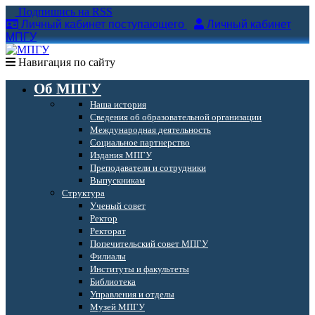
Подпишись на RSS
Личный кабинет поступающего
Личный кабинет
МПГУ
Навигация по сайту
Об МПГУ
Наша история
Сведения об образовательной организации
Международная деятельность
Социальное партнерство
Издания МПГУ
Преподаватели и сотрудники
Выпускникам
Структура
Ученый совет
Ректор
Ректорат
Попечительский совет МПГУ
Филиалы
Институты и факультеты
Библиотека
Управления и отделы
Музей МПГУ