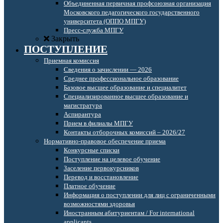
Объединенная первичная профсоюзная организация
Московского педагогического государственного
университета (ОППО МПГУ)
Пресс-служба МПГУ
Закрыть
ПОСТУПЛЕНИЕ
Приемная комиссия
Сведения о зачислении — 2026
Среднее профессиональное образование
Базовое высшее образование и специалитет
Специализированное высшее образование и
магистратура
Аспирантура
Прием в филиалы МПГУ
Контакты отборочных комиссий – 2026/27
Нормативно-правовое обеспечение приема
Конкурсные списки
Поступление на целевое обучение
Заселение первокурсников
Перевод и восстановление
Платное обучение
Информация о поступлении для лиц с ограниченными
возможностями здоровья
Иностранным абитуриентам / For international
applicants