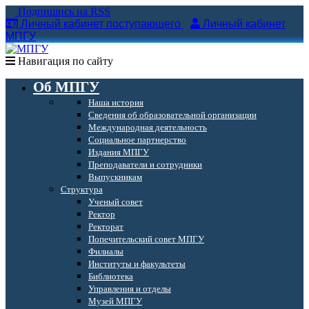
Подпишись на RSS
Личный кабинет поступающего
Личный кабинет
МПГУ
Навигация по сайту
Об МПГУ
Наша история
Сведения об образовательной организации
Международная деятельность
Социальное партнерство
Издания МПГУ
Преподаватели и сотрудники
Выпускникам
Структура
Ученый совет
Ректор
Ректорат
Попечительский совет МПГУ
Филиалы
Институты и факультеты
Библиотека
Управления и отделы
Музей МПГУ