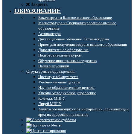
Закрыть
ОБРАЗОВАНИЕ
Бакалавриат и Базовое высшее образование
Магистратура и Специализированное высшее
образование
Аспирантура
Дистанционное обучение. Остаёмся дома
Прием для получения второго высшего образования
Дополнительное образование
Подготовительные курсы
Обучение иностранных студентов
Наши выпускники
Структурные подразделения
Институты/Факультеты
Учебно-научные центры
Научно-образовательные центры
Учебно-методическое управление
Колледж МПГУ
Лицей МПГУ
Защита обучающихся от информации, причиняющей
вред их здоровью и развитию