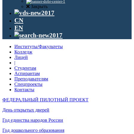
Закрыть
CN
EN
Институты/Факультеты
Колледж
Лицей
|
Студентам
Аспирантам
Преподавателям
Спецпроекты
Контакты
ФЕДЕРАЛЬНЫЙ ПИЛОТНЫЙ ПРОЕКТ
День открытых дверей
Год единства народов России
Год дошкольного образования