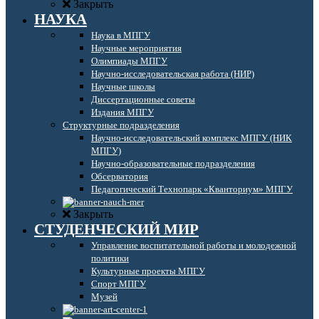
Закрыть
НАУКА
Наука в МПГУ
Научные мероприятия
Олимпиады МПГУ
Научно-исследовательская работа (НИР)
Научные школы
Диссертационные советы
Издания МПГУ
Структурные подразделения
Научно-исследовательский комплекс МПГУ (НИК
МПГУ)
Научно-образовательные подразделения
Обсерватория
Педагогический Технопарк «Кванториум» МПГУ
Закрыть
СТУДЕНЧЕСКИЙ МИР
Управление воспитательной работы и молодежной
политики
Культурные проекты МПГУ
Спорт МПГУ
Музей