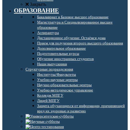
Закрыть
ОБРАЗОВАНИЕ
Бакалавриат и Базовое высшее образование
Магистратура и Специализированное высшее
образование
Аспирантура
Дистанционное обучение. Остаёмся дома
Прием для получения второго высшего образования
Дополнительное образование
Подготовительные курсы
Обучение иностранных студентов
Наши выпускники
Структурные подразделения
Институты/Факультеты
Учебно-научные центры
Научно-образовательные центры
Учебно-методическое управление
Колледж МПГУ
Лицей МПГУ
Защита обучающихся от информации, причиняющей
вред их здоровью и развитию