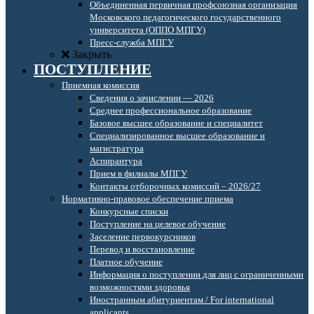
Объединенная первичная профсоюзная организация
Московского педагогического государственного
университета (ОППО МПГУ)
Пресс-служба МПГУ
Закрыть
ПОСТУПЛЕНИЕ
Приемная комиссия
Сведения о зачислении — 2026
Среднее профессиональное образование
Базовое высшее образование и специалитет
Специализированное высшее образование и
магистратура
Аспирантура
Прием в филиалы МПГУ
Контакты отборочных комиссий – 2026/27
Нормативно-правовое обеспечение приема
Конкурсные списки
Поступление на целевое обучение
Заселение первокурсников
Перевод и восстановление
Платное обучение
Информация о поступлении для лиц с ограниченными
возможностями здоровья
Иностранным абитуриентам / For international
applicants