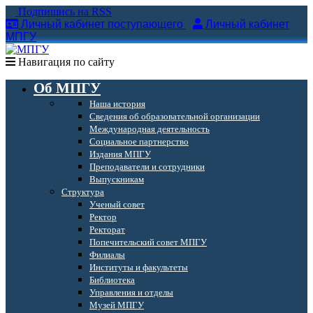
Подпишись на RSS
Личный кабинет поступающего
Личный кабинет
МПГУ
Навигация по сайту
Об МПГУ
Наша история
Сведения об образовательной организации
Международная деятельность
Социальное партнерство
Издания МПГУ
Преподаватели и сотрудники
Выпускникам
Структура
Ученый совет
Ректор
Ректорат
Попечительский совет МПГУ
Филиалы
Институты и факультеты
Библиотека
Управления и отделы
Музей МПГУ