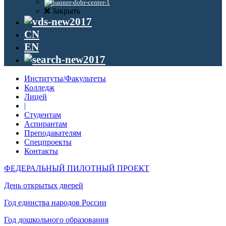
Закрыть
CN
EN
Институты/Факультеты
Колледж
Лицей
|
Студентам
Аспирантам
Преподавателям
Спецпроекты
Контакты
ФЕДЕРАЛЬНЫЙ ПИЛОТНЫЙ ПРОЕКТ
День открытых дверей
Год единства народов России
Год дошкольного образования