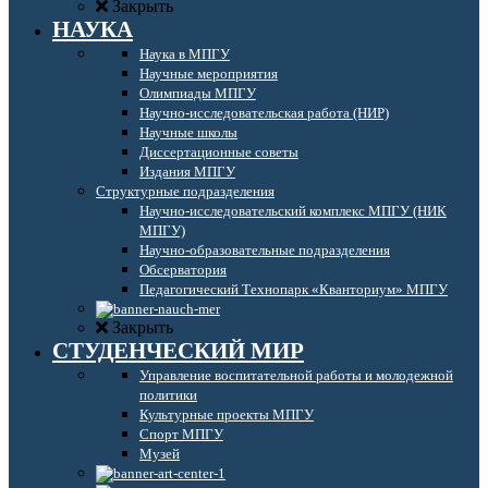
Закрыть
НАУКА
Наука в МПГУ
Научные мероприятия
Олимпиады МПГУ
Научно-исследовательская работа (НИР)
Научные школы
Диссертационные советы
Издания МПГУ
Структурные подразделения
Научно-исследовательский комплекс МПГУ (НИК
МПГУ)
Научно-образовательные подразделения
Обсерватория
Педагогический Технопарк «Кванториум» МПГУ
Закрыть
СТУДЕНЧЕСКИЙ МИР
Управление воспитательной работы и молодежной
политики
Культурные проекты МПГУ
Спорт МПГУ
Музей