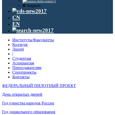
Закрыть
CN
EN
Институты/Факультеты
Колледж
Лицей
|
Студентам
Аспирантам
Преподавателям
Спецпроекты
Контакты
ФЕДЕРАЛЬНЫЙ ПИЛОТНЫЙ ПРОЕКТ
День открытых дверей
Год единства народов России
Год дошкольного образования