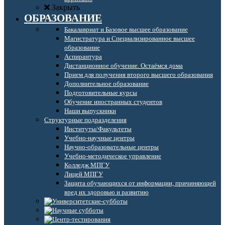
Закрыть
ОБРАЗОВАНИЕ
Бакалавриат и Базовое высшее образование
Магистратура и Специализированное высшее
образование
Аспирантура
Дистанционное обучение. Остаёмся дома
Прием для получения второго высшего образования
Дополнительное образование
Подготовительные курсы
Обучение иностранных студентов
Наши выпускники
Структурные подразделения
Институты/Факультеты
Учебно-научные центры
Научно-образовательные центры
Учебно-методическое управление
Колледж МПГУ
Лицей МПГУ
Защита обучающихся от информации, причиняющей
вред их здоровью и развитию