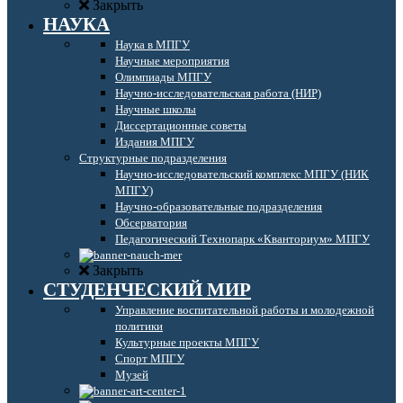
Закрыть
НАУКА
Наука в МПГУ
Научные мероприятия
Олимпиады МПГУ
Научно-исследовательская работа (НИР)
Научные школы
Диссертационные советы
Издания МПГУ
Структурные подразделения
Научно-исследовательский комплекс МПГУ (НИК
МПГУ)
Научно-образовательные подразделения
Обсерватория
Педагогический Технопарк «Кванториум» МПГУ
Закрыть
СТУДЕНЧЕСКИЙ МИР
Управление воспитательной работы и молодежной
политики
Культурные проекты МПГУ
Спорт МПГУ
Музей