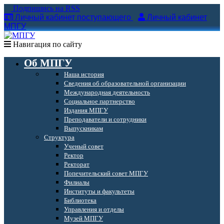
Подпишись на RSS
Личный кабинет поступающего
Личный кабинет
МПГУ
Навигация по сайту
Об МПГУ
Наша история
Сведения об образовательной организации
Международная деятельность
Социальное партнерство
Издания МПГУ
Преподаватели и сотрудники
Выпускникам
Структура
Ученый совет
Ректор
Ректорат
Попечительский совет МПГУ
Филиалы
Институты и факультеты
Библиотека
Управления и отделы
Музей МПГУ