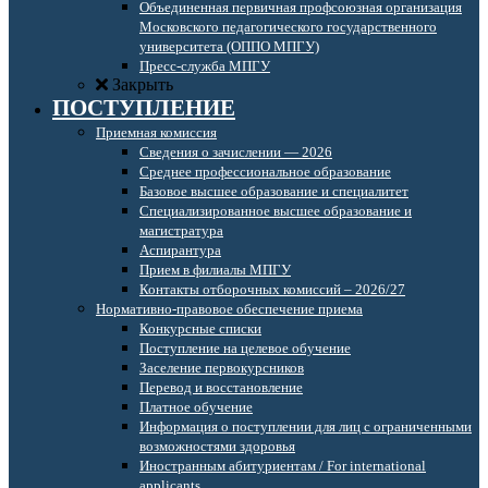
Объединенная первичная профсоюзная организация
Московского педагогического государственного
университета (ОППО МПГУ)
Пресс-служба МПГУ
Закрыть
ПОСТУПЛЕНИЕ
Приемная комиссия
Сведения о зачислении — 2026
Среднее профессиональное образование
Базовое высшее образование и специалитет
Специализированное высшее образование и
магистратура
Аспирантура
Прием в филиалы МПГУ
Контакты отборочных комиссий – 2026/27
Нормативно-правовое обеспечение приема
Конкурсные списки
Поступление на целевое обучение
Заселение первокурсников
Перевод и восстановление
Платное обучение
Информация о поступлении для лиц с ограниченными
возможностями здоровья
Иностранным абитуриентам / For international
applicants