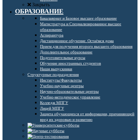
Закрыть
ОБРАЗОВАНИЕ
Бакалавриат и Базовое высшее образование
Магистратура и Специализированное высшее
образование
Аспирантура
Дистанционное обучение. Остаёмся дома
Прием для получения второго высшего образования
Дополнительное образование
Подготовительные курсы
Обучение иностранных студентов
Наши выпускники
Структурные подразделения
Институты/Факультеты
Учебно-научные центры
Научно-образовательные центры
Учебно-методическое управление
Колледж МПГУ
Лицей МПГУ
Защита обучающихся от информации, причиняющей
вред их здоровью и развитию