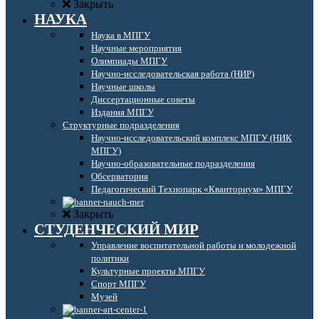
Закрыть
НАУКА
Наука в МПГУ
Научные мероприятия
Олимпиады МПГУ
Научно-исследовательская работа (НИР)
Научные школы
Диссертационные советы
Издания МПГУ
Структурные подразделения
Научно-исследовательский комплекс МПГУ (НИК
МПГУ)
Научно-образовательные подразделения
Обсерватория
Педагогический Технопарк «Кванториум» МПГУ
Закрыть
СТУДЕНЧЕСКИЙ МИР
Управление воспитательной работы и молодежной
политики
Культурные проекты МПГУ
Спорт МПГУ
Музей