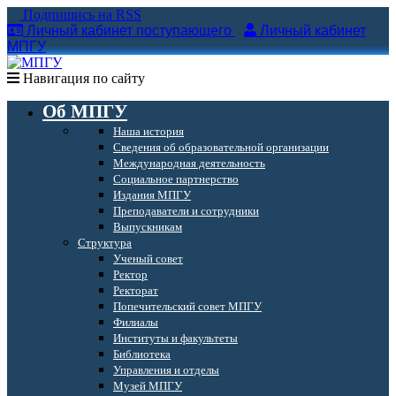
Подпишись на RSS
Личный кабинет поступающего
Личный кабинет
МПГУ
Навигация по сайту
Об МПГУ
Наша история
Сведения об образовательной организации
Международная деятельность
Социальное партнерство
Издания МПГУ
Преподаватели и сотрудники
Выпускникам
Структура
Ученый совет
Ректор
Ректорат
Попечительский совет МПГУ
Филиалы
Институты и факультеты
Библиотека
Управления и отделы
Музей МПГУ