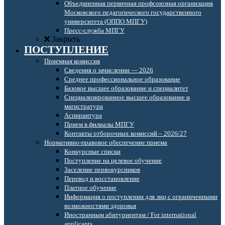
Объединенная первичная профсоюзная организация
Московского педагогического государственного
университета (ОППО МПГУ)
Пресс-служба МПГУ
Закрыть
ПОСТУПЛЕНИЕ
Приемная комиссия
Сведения о зачислении — 2026
Среднее профессиональное образование
Базовое высшее образование и специалитет
Специализированное высшее образование и
магистратура
Аспирантура
Прием в филиалы МПГУ
Контакты отборочных комиссий – 2026/27
Нормативно-правовое обеспечение приема
Конкурсные списки
Поступление на целевое обучение
Заселение первокурсников
Перевод и восстановление
Платное обучение
Информация о поступлении для лиц с ограниченными
возможностями здоровья
Иностранным абитуриентам / For international
applicants