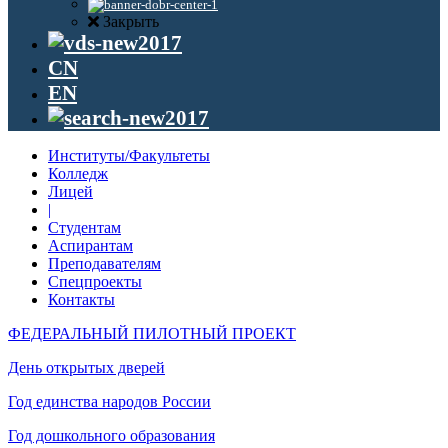
Закрыть
CN
EN
Институты/Факультеты
Колледж
Лицей
|
Студентам
Аспирантам
Преподавателям
Спецпроекты
Контакты
ФЕДЕРАЛЬНЫЙ ПИЛОТНЫЙ ПРОЕКТ
День открытых дверей
Год единства народов России
Год дошкольного образования