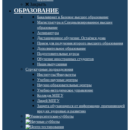
Закрыть
ОБРАЗОВАНИЕ
Бакалавриат и Базовое высшее образование
Магистратура и Специализированное высшее
образование
Аспирантура
Дистанционное обучение. Остаёмся дома
Прием для получения второго высшего образования
Дополнительное образование
Подготовительные курсы
Обучение иностранных студентов
Наши выпускники
Структурные подразделения
Институты/Факультеты
Учебно-научные центры
Научно-образовательные центры
Учебно-методическое управление
Колледж МПГУ
Лицей МПГУ
Защита обучающихся от информации, причиняющей
вред их здоровью и развитию