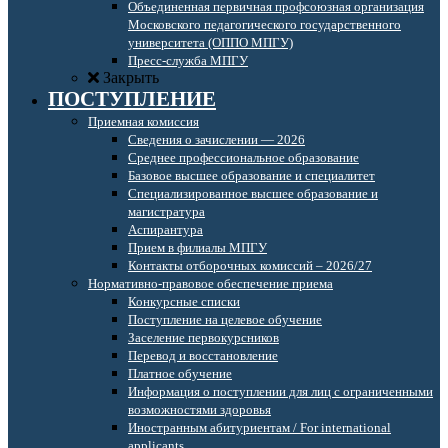
Объединенная первичная профсоюзная организация
Московского педагогического государственного
университета (ОППО МПГУ)
Пресс-служба МПГУ
Закрыть
ПОСТУПЛЕНИЕ
Приемная комиссия
Сведения о зачислении — 2026
Среднее профессиональное образование
Базовое высшее образование и специалитет
Специализированное высшее образование и
магистратура
Аспирантура
Прием в филиалы МПГУ
Контакты отборочных комиссий – 2026/27
Нормативно-правовое обеспечение приема
Конкурсные списки
Поступление на целевое обучение
Заселение первокурсников
Перевод и восстановление
Платное обучение
Информация о поступлении для лиц с ограниченными
возможностями здоровья
Иностранным абитуриентам / For international
applicants