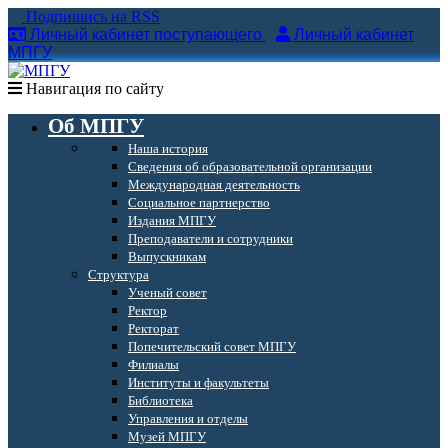
Подпишись на RSS
Личный кабинет поступающего
Личный кабинет
МПГУ
Навигация по сайту
Об МПГУ
Наша история
Сведения об образовательной организации
Международная деятельность
Социальное партнерство
Издания МПГУ
Преподаватели и сотрудники
Выпускникам
Структура
Ученый совет
Ректор
Ректорат
Попечительский совет МПГУ
Филиалы
Институты и факультеты
Библиотека
Управления и отделы
Музей МПГУ