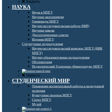
Закрыть
НАУКА
Наука в МПГУ
Научные мероприятия
Олимпиады МПГУ
Научно-исследовательская работа (НИР)
Научные школы
Диссертационные советы
Издания МПГУ
Структурные подразделения
Научно-исследовательский комплекс МПГУ (НИК
МПГУ)
Научно-образовательные подразделения
Обсерватория
Педагогический Технопарк «Кванториум» МПГУ
Закрыть
СТУДЕНЧЕСКИЙ МИР
Управление воспитательной работы и молодежной
политики
Культурные проекты МПГУ
Спорт МПГУ
Музей