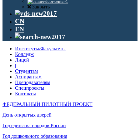
Закрыть
CN
EN
Институты/Факультеты
Колледж
Лицей
|
Студентам
Аспирантам
Преподавателям
Спецпроекты
Контакты
ФЕДЕРАЛЬНЫЙ ПИЛОТНЫЙ ПРОЕКТ
День открытых дверей
Год единства народов России
Год дошкольного образования