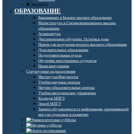
Закрыть
ОБРАЗОВАНИЕ
Бакалавриат и Базовое высшее образование
Магистратура и Специализированное высшее
образование
Аспирантура
Дистанционное обучение. Остаёмся дома
Прием для получения второго высшего образования
Дополнительное образование
Подготовительные курсы
Обучение иностранных студентов
Наши выпускники
Структурные подразделения
Институты/Факультеты
Учебно-научные центры
Научно-образовательные центры
Учебно-методическое управление
Колледж МПГУ
Лицей МПГУ
Защита обучающихся от информации, причиняющей
вред их здоровью и развитию