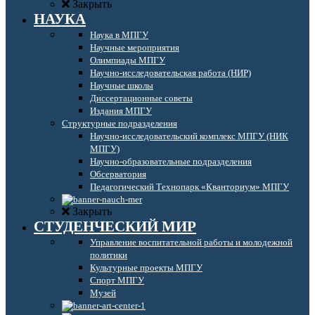
Закрыть
НАУКА
Наука в МПГУ
Научные мероприятия
Олимпиады МПГУ
Научно-исследовательская работа (НИР)
Научные школы
Диссертационные советы
Издания МПГУ
Структурные подразделения
Научно-исследовательский комплекс МПГУ (НИК
МПГУ)
Научно-образовательные подразделения
Обсерватория
Педагогический Технопарк «Кванториум» МПГУ
Закрыть
СТУДЕНЧЕСКИЙ МИР
Управление воспитательной работы и молодежной
политики
Культурные проекты МПГУ
Спорт МПГУ
Музей