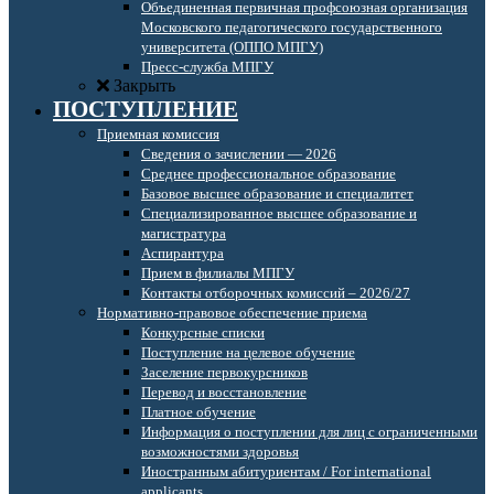
Объединенная первичная профсоюзная организация
Московского педагогического государственного
университета (ОППО МПГУ)
Пресс-служба МПГУ
Закрыть
ПОСТУПЛЕНИЕ
Приемная комиссия
Сведения о зачислении — 2026
Среднее профессиональное образование
Базовое высшее образование и специалитет
Специализированное высшее образование и
магистратура
Аспирантура
Прием в филиалы МПГУ
Контакты отборочных комиссий – 2026/27
Нормативно-правовое обеспечение приема
Конкурсные списки
Поступление на целевое обучение
Заселение первокурсников
Перевод и восстановление
Платное обучение
Информация о поступлении для лиц с ограниченными
возможностями здоровья
Иностранным абитуриентам / For international
applicants