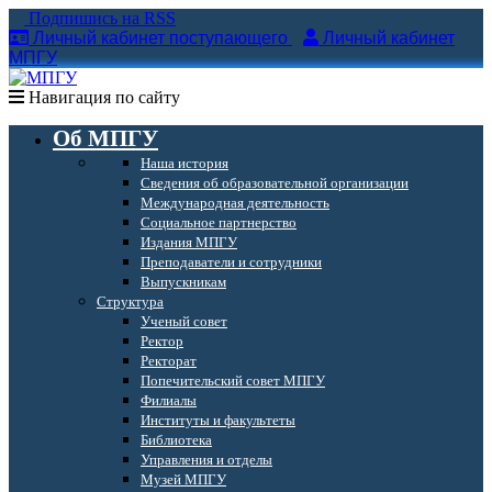
Подпишись на RSS
Личный кабинет поступающего
Личный кабинет
МПГУ
Навигация по сайту
Об МПГУ
Наша история
Сведения об образовательной организации
Международная деятельность
Социальное партнерство
Издания МПГУ
Преподаватели и сотрудники
Выпускникам
Структура
Ученый совет
Ректор
Ректорат
Попечительский совет МПГУ
Филиалы
Институты и факультеты
Библиотека
Управления и отделы
Музей МПГУ