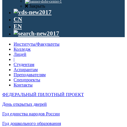
Закрыть
CN
EN
Институты/Факультеты
Колледж
Лицей
|
Студентам
Аспирантам
Преподавателям
Спецпроекты
Контакты
ФЕДЕРАЛЬНЫЙ ПИЛОТНЫЙ ПРОЕКТ
День открытых дверей
Год единства народов России
Год дошкольного образования