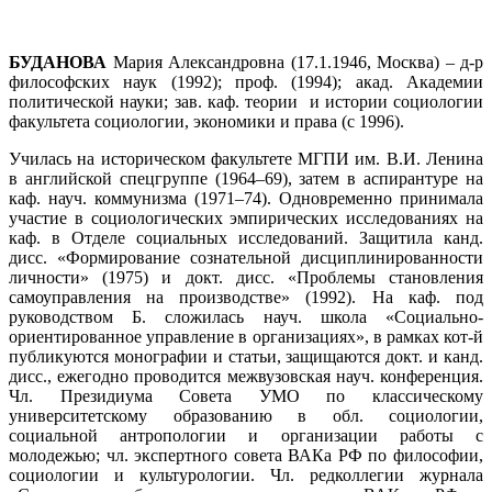
БУДАНОВА
Мария Александровна (17.1.1946, Москва) – д-р
философских наук (1992); проф. (1994); акад. Академии
политической науки; зав. каф. теории
и истории социологии
факультета социологии, экономики и права (с 1996).
Училась на историческом факультете МГПИ им. В.И. Ленина
в английской спецгруппе (1964–69), затем в аспирантуре на
каф. науч. коммунизма (1971–74). Одновременно принимала
участие в социологических эмпирических исследованиях на
каф. в Отделе социальных исследований. Защитила канд.
дисс. «Формирование сознательной дисциплинированности
личности»
(1975) и докт. дисс. «Проблемы становления
самоуправления на производстве» (1992). На каф. под
руководством Б. сложилась науч. школа «Социально-
ориентированное управление в организациях», в рамках кот-й
публикуются монографии и статьи, защищаются докт. и канд.
дисс., ежегодно проводится межвузовская науч. конференция.
Чл. Президиума Совета УМО по классическому
университетскому образованию в обл. социологии,
социальной антропологии и организации работы с
молодежью; чл. экспертного совета ВАКа РФ по философии,
социологии и культурологии. Чл. редколлегии журнала