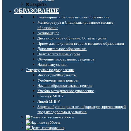
Закрыть
ОБРАЗОВАНИЕ
Бакалавриат и Базовое высшее образование
Магистратура и Специализированное высшее
образование
Аспирантура
Дистанционное обучение. Остаёмся дома
Прием для получения второго высшего образования
Дополнительное образование
Подготовительные курсы
Обучение иностранных студентов
Наши выпускники
Структурные подразделения
Институты/Факультеты
Учебно-научные центры
Научно-образовательные центры
Учебно-методическое управление
Колледж МПГУ
Лицей МПГУ
Защита обучающихся от информации, причиняющей
вред их здоровью и развитию