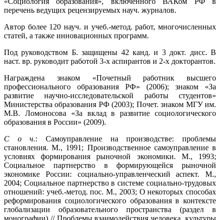
«Социология образования», включенного ВАКом РФ в
перечень ведущих рецензируемых науч. журналов.
Автор более 120 науч. и учеб.-метод. работ, многочисленных
статей, а также инновационных программ.
Под руководством Б. защищены 42 канд. и 3 докт. дисс. В
наст. вр. руководит работой 3-х аспирантов и 2-х докторантов.
Награждена знаком «Почетный работник высшего
профессионального образования РФ» (2006); знаком «За
развитие научно-исследовательской работы студентов»
Министерства образования РФ (2003); Почет. знаком МГУ им.
М.В. Ломоносова «За вклад в развитие социологического
образования в России» (2009).
С о ч.
: Самоуправление на производстве: проблемы
становления. М., 1991; Производственное самоуправление в
условиях формирования рыночной экономики. М., 1993;
Социальное партнерство в формирующейся рыночной
экономике России: социально-управленческий аспект. М.,
2004; Социальное партнерство в системе социально-трудовых
отношений: учеб.-метод. пос. М., 2003; О некоторых способах
реформирования социологического образования в контексте
глобализации образовательного пространства (раздел в
монографии) // Проблемы взаимодействия человека, культуры