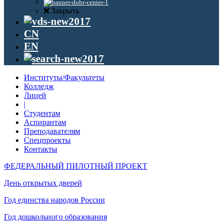
Закрыть
CN
EN
Институты/Факультеты
Колледж
Лицей
|
Студентам
Аспирантам
Преподавателям
Спецпроекты
Контакты
ФЕДЕРАЛЬНЫЙ ПИЛОТНЫЙ ПРОЕКТ
День открытых дверей
Год единства народов России
Год дошкольного образования