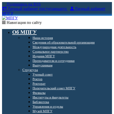
Подпишись на RSS
Личный кабинет поступающего
Личный кабинет
МПГУ
Навигация по сайту
Об МПГУ
Наша история
Сведения об образовательной организации
Международная деятельность
Социальное партнерство
Издания МПГУ
Преподаватели и сотрудники
Выпускникам
Структура
Ученый совет
Ректор
Ректорат
Попечительский совет МПГУ
Филиалы
Институты и факультеты
Библиотека
Управления и отделы
Музей МПГУ