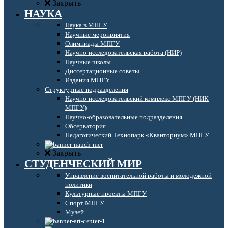
Закрыть
НАУКА
Наука в МПГУ
Научные мероприятия
Олимпиады МПГУ
Научно-исследовательская работа (НИР)
Научные школы
Диссертационные советы
Издания МПГУ
Структурные подразделения
Научно-исследовательский комплекс МПГУ (НИК
МПГУ)
Научно-образовательные подразделения
Обсерватория
Педагогический Технопарк «Кванториум» МПГУ
Закрыть
СТУДЕНЧЕСКИЙ МИР
Управление воспитательной работы и молодежной
политики
Культурные проекты МПГУ
Спорт МПГУ
Музей