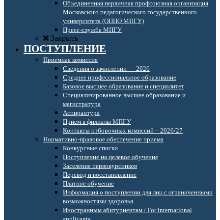
Объединенная первичная профсоюзная организация
Московского педагогического государственного
университета (ОППО МПГУ)
Пресс-служба МПГУ
Закрыть
ПОСТУПЛЕНИЕ
Приемная комиссия
Сведения о зачислении — 2026
Среднее профессиональное образование
Базовое высшее образование и специалитет
Специализированное высшее образование и
магистратура
Аспирантура
Прием в филиалы МПГУ
Контакты отборочных комиссий – 2026/27
Нормативно-правовое обеспечение приема
Конкурсные списки
Поступление на целевое обучение
Заселение первокурсников
Перевод и восстановление
Платное обучение
Информация о поступлении для лиц с ограниченными
возможностями здоровья
Иностранным абитуриентам / For international
applicants