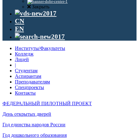
Закрыть
CN
EN
Институты/Факультеты
Колледж
Лицей
|
Студентам
Аспирантам
Преподавателям
Спецпроекты
Контакты
ФЕДЕРАЛЬНЫЙ ПИЛОТНЫЙ ПРОЕКТ
День открытых дверей
Год единства народов России
Год дошкольного образования