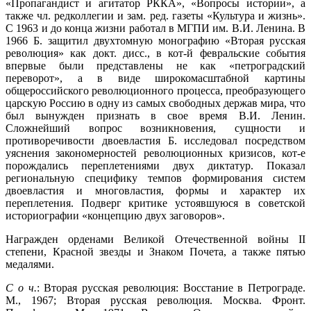
«Пропагандист и агитатор РККА», «Вопросы истории», а
также чл. редколлегии и зам. ред. газеты «Культура и жизнь».
С 1963 и до конца жизни работал в МГПИ им. В.И. Ленина. В
1966 Б. защитил двухтомную монографию «Вторая русская
революция» как докт. дисс., в кот-й февральские события
впервые были представлены не как «петроградский
переворот», а в виде широкомасштабной картины
общероссийского революционного процесса, преобразующего
царскую Россию в одну из самых свободных держав мира, что
был вынужден признать в свое время В.И. Ленин.
Сложнейший вопрос возникновения, сущности и
противоречивости двоевластия Б. исследовал посредством
уяснения закономерностей революционных кризисов, кот-е
порождались переплетениями двух диктатур. Показал
региональную специфику темпов формирования систем
двоевластия и многовластия, формы и характер их
переплетения. Подверг критике устоявшуюся в советской
историографии «концепцию двух заговоров».
Награжден орденами Великой Отечественной войны II
степени, Красной звезды и Знаком Почета, а также пятью
медалями.
С о ч.
: Вторая русская революция: Восстание в Петрограде.
М., 1967; Вторая русская революция. Москва. Фронт.