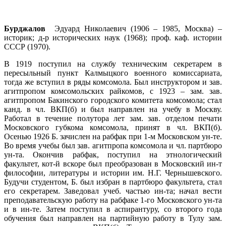
Бурджалов
Эдуард Николаевич (1906 – 1985, Москва) –
историк; д-р исторических наук (1968); проф. каф. истории
СССР (1970).
В 1919 поступил на службу техническим секретарем в
пересыльный пункт Калмыцкого военного комиссариата,
тогда же вступил в ряды комсомола. Был инструктором и зав.
агитпропом комсомольских райкомов, с 1923 – зам. зав.
агитпропом Бакинского городского комитета комсомола; стал
канд. в чл. ВКП(б) и был направлен на учебу в Москву.
Работал в течение полутора лет зам. зав. отделом печати
Московского губкома комсомола, принят в чл. ВКП(б).
Осенью 1926 Б. зачислен на рабфак при 1-м Московском ун-те.
Во время учебы был зав. агитпропа комсомола и чл. партбюро
ун-та. Окончив рабфак, поступил на этнологический
факультет, кот-й вскоре был преобразован в Московский ин-т
философии, литературы и истории им. Н.Г. Чернышевского.
Будучи студентом, Б. был избран в партбюро факультета, стал
его секретарем. Заведовал учеб. частью ин-та; начал вести
преподавательскую работу на рабфаке 1-го Московского ун-та
и в ин-те. Затем поступил в аспирантуру, со второго года
обучения был направлен на партийную работу в Тулу зам.