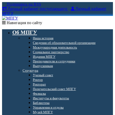
Подпишись на RSS
Личный кабинет поступающего
Личный кабинет
МПГУ
Навигация по сайту
Об МПГУ
Наша история
Сведения об образовательной организации
Международная деятельность
Социальное партнерство
Издания МПГУ
Преподаватели и сотрудники
Выпускникам
Структура
Ученый совет
Ректор
Ректорат
Попечительский совет МПГУ
Филиалы
Институты и факультеты
Библиотека
Управления и отделы
Музей МПГУ