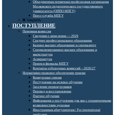
Объединенная первичная профсоюзная организация
Московского педагогического государственного
университета (ОППО МПГУ)
Пресс-служба МПГУ
Закрыть
ПОСТУПЛЕНИЕ
Приемная комиссия
Сведения о зачислении — 2026
Среднее профессиональное образование
Базовое высшее образование и специалитет
Специализированное высшее образование и
магистратура
Аспирантура
Прием в филиалы МПГУ
Контакты отборочных комиссий – 2026/27
Нормативно-правовое обеспечение приема
Конкурсные списки
Поступление на целевое обучение
Заселение первокурсников
Перевод и восстановление
Платное обучение
Информация о поступлении для лиц с ограниченными
возможностями здоровья
Иностранным абитуриентам / For international
applicants