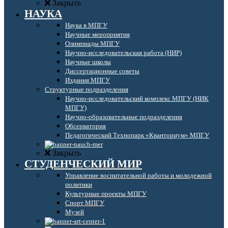
Закрыть
НАУКА
Наука в МПГУ
Научные мероприятия
Олимпиады МПГУ
Научно-исследовательская работа (НИР)
Научные школы
Диссертационные советы
Издания МПГУ
Структурные подразделения
Научно-исследовательский комплекс МПГУ (НИК
МПГУ)
Научно-образовательные подразделения
Обсерватория
Педагогический Технопарк «Кванториум» МПГУ
Закрыть
СТУДЕНЧЕСКИЙ МИР
Управление воспитательной работы и молодежной
политики
Культурные проекты МПГУ
Спорт МПГУ
Музей