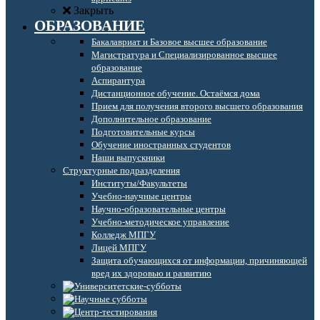
Закрыть
ОБРАЗОВАНИЕ
Бакалавриат и Базовое высшее образование
Магистратура и Специализированное высшее
образование
Аспирантура
Дистанционное обучение. Остаёмся дома
Прием для получения второго высшего образования
Дополнительное образование
Подготовительные курсы
Обучение иностранных студентов
Наши выпускники
Структурные подразделения
Институты/Факультеты
Учебно-научные центры
Научно-образовательные центры
Учебно-методическое управление
Колледж МПГУ
Лицей МПГУ
Защита обучающихся от информации, причиняющей
вред их здоровью и развитию