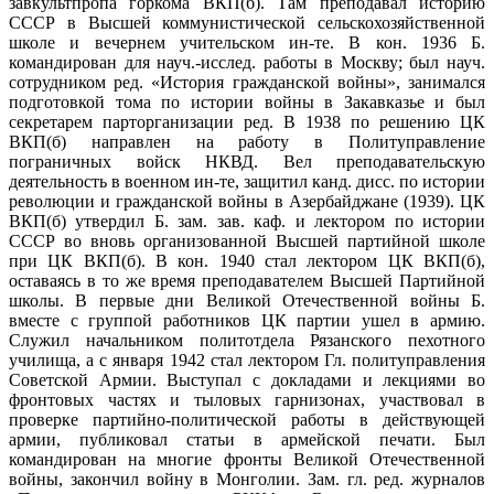
завкультпропа горкома ВКП(б). Там преподавал историю
СССР в Высшей коммунистической сельскохозяйственной
школе и вечернем учительском ин-те. В кон. 1936 Б.
командирован для науч.-исслед. работы в Москву; был науч.
сотрудником ред. «История гражданской войны», занимался
подготовкой тома по истории войны в Закавказье и был
секретарем парторганизации ред. В 1938 по решению ЦК
ВКП(б) направлен на работу в Политуправление
пограничных войск НКВД. Вел преподавательскую
деятельность в военном ин-те, защитил канд. дисс. по истории
революции и гражданской войны в Азербайджане (1939). ЦК
ВКП(б) утвердил Б. зам. зав. каф. и лектором по истории
СССР во вновь организованной Высшей партийной школе
при ЦК ВКП(б). В кон. 1940 стал лектором ЦК ВКП(б),
оставаясь в то же время преподавателем Высшей Партийной
школы. В первые дни Великой Отечественной войны Б.
вместе с группой работников ЦК партии ушел в армию.
Служил начальником политотдела Рязанского пехотного
училища, а с января 1942 стал лектором Гл. политуправления
Советской Армии. Выступал с докладами и лекциями во
фронтовых частях и тыловых гарнизонах, участвовал в
проверке партийно-политической работы в действующей
армии, публиковал статьи в армейской печати. Был
командирован на многие фронты Великой Отечественной
войны, закончил войну в Монголии. Зам. гл. ред. журналов