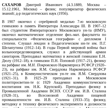
САХАРОВ
Дмитрий Иванович (4.3.1889, Москва –
15.12.1961, Москва) – физик; популяризатор физических
знаний; д-р педагогических наук (1956).
В 1907 окончил с серебряной медалью 7-ю московскую
гимназию в память Императора Александра III. В 1907–12
был студентом Императорского Московского ун-та (ИМУ),
окончил математическое отделение физ.-мат. факультета по
специальности «Физическая география» с дипломом I
степени. Слушал лекции в Педагогическом ин-те им. П.Г.
Шелапутина (1912–14). В годы Первой мировой войны был
вольноопределяющимся, служил в действующей армии
санитаром. Преподавал математику в женской гимназии Е.Н.
Дюлу (1912–18), в гимназии П.Н. Поповой (1917–21), физику
на рабфаке им.
М.Н. Покровского
Наркомпроса РСФСР (1920–
23), на рабфаке им. Я.М. Свердлова Наркомпроса РСФСР
(1921–25), в Коммунистическом ун-те им. Я.М. Свердлова
(1921–31). В 1925–29 преподавал в Московском
политпросветин-те (с 1929 Академии коммунистического
воспитания им. Н.К. Крупской). Преподавал физику в
Промышленной Академии ВСНХ СССР им. И.В. Сталина
(1928–31), во Всесоюзной Академии пищевой
промышленности им. И.В. Сталина (1933–35); физику,
методику и технику физического эксперимента в должности