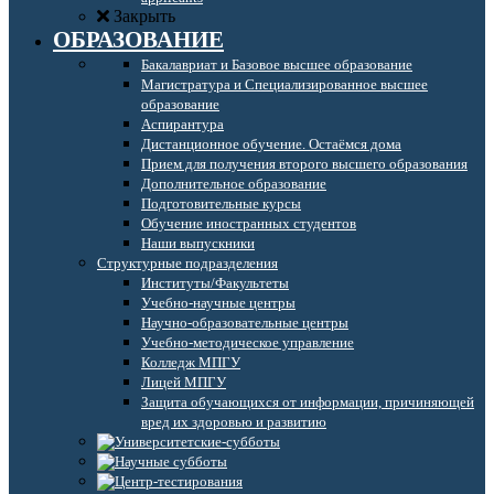
Закрыть
ОБРАЗОВАНИЕ
Бакалавриат и Базовое высшее образование
Магистратура и Специализированное высшее
образование
Аспирантура
Дистанционное обучение. Остаёмся дома
Прием для получения второго высшего образования
Дополнительное образование
Подготовительные курсы
Обучение иностранных студентов
Наши выпускники
Структурные подразделения
Институты/Факультеты
Учебно-научные центры
Научно-образовательные центры
Учебно-методическое управление
Колледж МПГУ
Лицей МПГУ
Защита обучающихся от информации, причиняющей
вред их здоровью и развитию