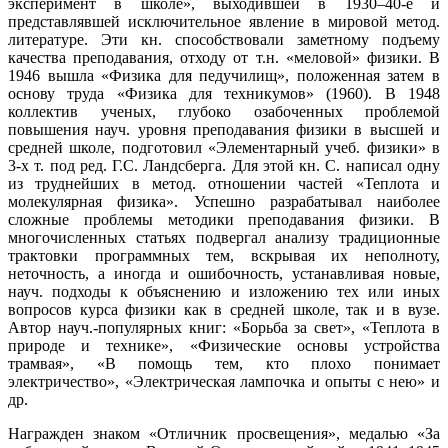
эксперимент в школе», выходившей в 1930–40-е и
представлявшей исключительное явление в мировой метод.
литературе. Эти кн. способствовали заметному подъему
качества преподавания, отходу от т.н. «меловой» физики. В
1946 вышла «Физика для педучилищ», положенная затем в
основу труда «Физика для техникумов» (1960). В 1948
коллектив ученых, глубоко озабоченных проблемой
повышения науч. уровня преподавания физики в высшей и
средней школе, подготовил «Элементарный учеб. физики» в
3-х т. под ред. Г.С. Ландсберга. Для этой кн. С. написал одну
из труднейших в метод. отношении частей «Теплота и
молекулярная физика». Успешно разрабатывал наиболее
сложные проблемы методики преподавания физики. В
многочисленных статьях подвергал анализу традиционные
трактовки программных тем, вскрывая их неполноту,
неточность, а иногда и ошибочность, устанавливая новые,
науч. подходы к объяснению и изложению тех или иных
вопросов курса физики как в средней школе, так и в вузе.
Автор науч.-популярных книг: «Борьба за свет», «Теплота в
природе и технике», «Физические основы устройства
трамвая», «В помощь тем, кто плохо понимает
электричество», «Электрическая лампочка и опыты с нею» и
др.
Награжден знаком «Отличник просвещения», медалью «За