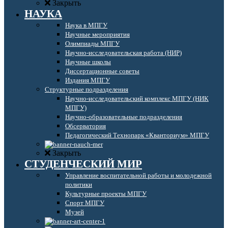
Закрыть
НАУКА
Наука в МПГУ
Научные мероприятия
Олимпиады МПГУ
Научно-исследовательская работа (НИР)
Научные школы
Диссертационные советы
Издания МПГУ
Структурные подразделения
Научно-исследовательский комплекс МПГУ (НИК
МПГУ)
Научно-образовательные подразделения
Обсерватория
Педагогический Технопарк «Кванториум» МПГУ
Закрыть
СТУДЕНЧЕСКИЙ МИР
Управление воспитательной работы и молодежной
политики
Культурные проекты МПГУ
Спорт МПГУ
Музей