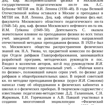
доц. каф. экспериментальной физики в Московском
государственном педагогическом ин-те им. А.С.
Бубнова−МГПИ им. В.И. Ленина (1930–48). В годы Великой
Отечественной войны оставался в Москве и преподавал в
МГПИ им. В.И. Ленина. Доц. каф. общей физики физ.-мат.
факультета Московского областного педагогического ин-та
(1948–54). доц. каф. физики Московского нефтяного ин-та им.
И.М. Губкина (1949–50). Деятельность С. оказала
значительное влияние на преподавание физики во всех типах
учеб. заведений и на развитие различных направлений
отечественной методики преподавания физики. В 1920-е был
чл. Московского общества распространения физических
знаний им. Н.А. Умова, чл. предметной комиссии по физике
при Отделе рабфаков Главпрофобразования, занимавшейся
разработкой программ, методических руководств и пос.
Входил в коллектив авторов, кот-й под руководством
И.И.
Соколова
подготовил оригинальный учеб. – «Рабочая книга
по физике», положивший начало серии учеб. по физике для
рабфаков и общеобразовательных школ. В первой советской
кн. по методике преподавания физики (курсе
И.И. Соколова
)
написал главу об оборудовании в физических кабинетах в
школах и о физических приборах. В творческом содружестве с
известными педагогами-методистами Д.Д. Галаниным, С.Н.
Жарковым, Е.Н. Горячкиным и А.В. Павшой участвовал в
создании многотомной энциклопедии «Физический