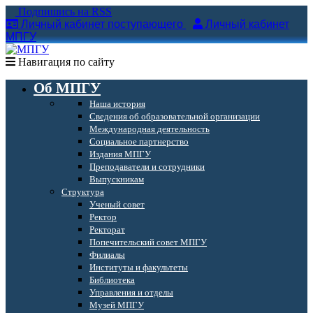
Подпишись на RSS
Личный кабинет поступающего
Личный кабинет
МПГУ
Навигация по сайту
Об МПГУ
Наша история
Сведения об образовательной организации
Международная деятельность
Социальное партнерство
Издания МПГУ
Преподаватели и сотрудники
Выпускникам
Структура
Ученый совет
Ректор
Ректорат
Попечительский совет МПГУ
Филиалы
Институты и факультеты
Библиотека
Управления и отделы
Музей МПГУ