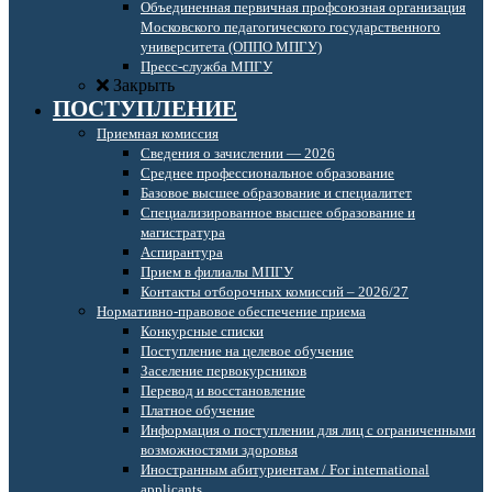
Объединенная первичная профсоюзная организация
Московского педагогического государственного
университета (ОППО МПГУ)
Пресс-служба МПГУ
Закрыть
ПОСТУПЛЕНИЕ
Приемная комиссия
Сведения о зачислении — 2026
Среднее профессиональное образование
Базовое высшее образование и специалитет
Специализированное высшее образование и
магистратура
Аспирантура
Прием в филиалы МПГУ
Контакты отборочных комиссий – 2026/27
Нормативно-правовое обеспечение приема
Конкурсные списки
Поступление на целевое обучение
Заселение первокурсников
Перевод и восстановление
Платное обучение
Информация о поступлении для лиц с ограниченными
возможностями здоровья
Иностранным абитуриентам / For international
applicants