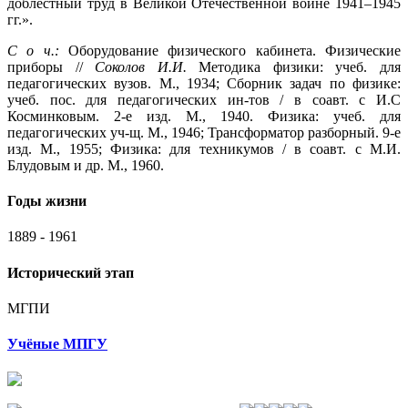
доблестный труд в Великой Отечественной войне 1941–1945
гг.».
С о ч.:
Оборудование физического кабинета. Физические
приборы //
Соколов И.И.
Методика физики: учеб. для
педагогических вузов. М., 1934; Сборник задач по физике:
учеб. пос. для педагогических ин-тов / в соавт. с И.С
Косминковым. 2-е изд. М., 1940. Физика: учеб. для
педагогических уч-щ. М., 1946; Трансформатор разборный. 9-е
изд. М., 1955; Физика: для техникумов / в соавт. с М.И.
Блудовым и др. М., 1960.
Годы жизни
1889 - 1961
Исторический этап
МГПИ
Учёные МПГУ