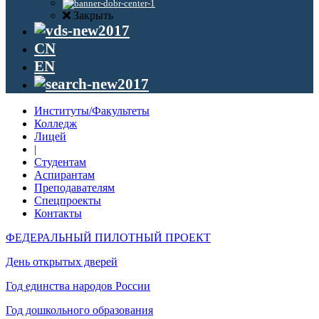
Закрыть
CN
EN
Институты/Факультеты
Колледж
Лицей
|
Студентам
Аспирантам
Преподавателям
Спецпроекты
Контакты
ФЕДЕРАЛЬНЫЙ ПИЛОТНЫЙ ПРОЕКТ
День открытых дверей
Год единства народов России
Год дошкольного образования