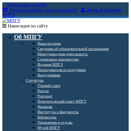
Подпишись на RSS
Личный кабинет поступающего
Личный кабинет
МПГУ
Навигация по сайту
Об МПГУ
Наша история
Сведения об образовательной организации
Международная деятельность
Социальное партнерство
Издания МПГУ
Преподаватели и сотрудники
Выпускникам
Структура
Ученый совет
Ректор
Ректорат
Попечительский совет МПГУ
Филиалы
Институты и факультеты
Библиотека
Управления и отделы
Музей МПГУ