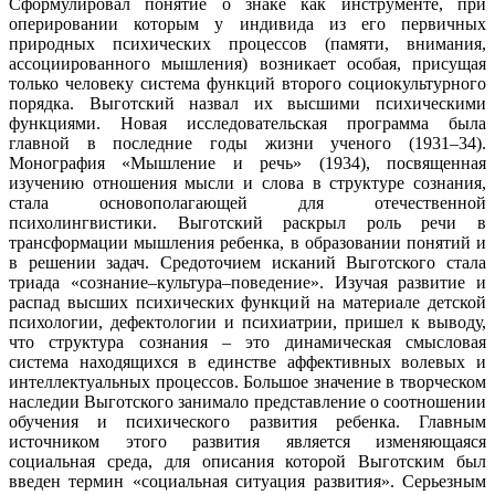
Сформулировал понятие о знаке как инструменте, при
оперировании которым у индивида из его первичных
природных психических процессов (памяти, внимания,
ассоциированного мышления) возникает особая, присущая
только человеку система функций второго социокультурного
порядка. Выготский назвал их высшими психическими
функциями. Новая исследовательская программа была
главной в последние годы жизни ученого (1931–34).
Монография «Мышление и речь» (1934), посвященная
изучению отношения мысли и слова в структуре сознания,
стала основополагающей для отечественной
психолингвистики. Выготский раскрыл роль речи в
трансформации мышления ребенка, в образовании понятий и
в решении задач. Средоточием исканий Выготского стала
триада «сознание–культура–поведение». Изучая развитие и
распад высших психических функций на материале детской
психологии, дефектологии и психиатрии, пришел к выводу,
что структура сознания – это динамическая смысловая
система находящихся в единстве аффективных волевых и
интеллектуальных процессов. Большое значение в творческом
наследии Выготского занимало представление о соотношении
обучения и психического развития ребенка. Главным
источником этого развития является изменяющаяся
социальная среда, для описания которой Выготским был
введен термин «социальная ситуация развития». Серьезным