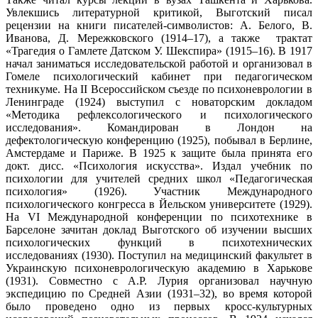
Увлекшись литературной критикой, Выготский писал
рецензии на книги писателей-символистов: А. Белого, В.
Иванова, Д. Мережковского (1914–17), а также трактат
«Трагедия о Гамлете Датском У. Шекспира» (1915–16). В 1917
начал заниматься исследовательской работой и организовал в
Гомеле психологический кабинет при педагогическом
техникуме. На II Всероссийском съезде по психоневрологии в
Ленинграде (1924) выступил с новаторским докладом
«Методика рефлексологического и психологического
исследования». Командирован в Лондон на
дефектологическую конференцию (1925), побывал в Берлине,
Амстердаме и Париже. В 1925 к защите была принята его
докт. дисс. «Психология искусства». Издал учебник по
психологии для учителей средних школ «Педагогическая
психология» (1926). Участник Международного
психологического конгресса в Йельском университете (1929).
На VI Международной конференции по психотехнике в
Барселоне зачитан доклад Выготского об изучении высших
психологических функций в психотехнических
исследованиях (1930). Поступил на медицинский факультет в
Украинскую психоневрологическую академию в Харькове
(1931). Совместно с А.Р. Лурия организовал научную
экспедицию по Средней Азии (1931–32), во время которой
было проведено одно из первых кросс-культурных