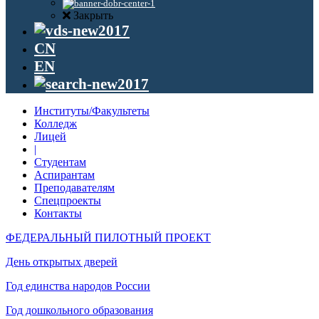
Закрыть
CN
EN
Институты/Факультеты
Колледж
Лицей
|
Студентам
Аспирантам
Преподавателям
Спецпроекты
Контакты
ФЕДЕРАЛЬНЫЙ ПИЛОТНЫЙ ПРОЕКТ
День открытых дверей
Год единства народов России
Год дошкольного образования