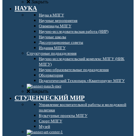
Закрыть
НАУКА
Наука в МПГУ
Научные мероприятия
Олимпиады МПГУ
Научно-исследовательская работа (НИР)
Научные школы
Диссертационные советы
Издания МПГУ
Структурные подразделения
Научно-исследовательский комплекс МПГУ (НИК
МПГУ)
Научно-образовательные подразделения
Обсерватория
Педагогический Технопарк «Кванториум» МПГУ
Закрыть
СТУДЕНЧЕСКИЙ МИР
Управление воспитательной работы и молодежной
политики
Культурные проекты МПГУ
Спорт МПГУ
Музей