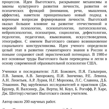
процессов. Идеи Выготского, раскрывшие механизмы и
законы культурного развития личности, развития ее
психических функций (внимания, речи, мышления,
аффектов), наметили принципиально новый подход к
коренным вопросам формирования личности. Выготский
оказал большое влияние на развитие отечественной и
мировой психологии, психопатологии, патопсихологии,
нейропсихологии, психиатрии, социологии, дефектологии,
педологии, педагогики, языкознания, искусствоведения,
этнографии. С именем Выготского связано возникновение
социального конструктивизма. Идеи ученого определили
целый этап в развитии гуманитарного знания в России и
поныне сохраняют свой эвристический потенциал. В 1980-е
все основные труды Выготского были переведены и легли в
основу современной образовательной психологии США.
Ученики и последователи: Л.И. Божович, П.Я. Гальперин,
Л.В. Занков, А.В. Запорожец, П.И. Зинченко, Р.Е. Левина,
А.Н. Леонтьев, А.Р. Лурия, Н.Г. Морозова, Л.С. Славина, Д.Б.
Эльконин. Ряд зарубежных исследователей и практиков (Дж.
Брунер, Я. Валсинер, Дж. Вертш, М. Коул, Б. Рогофф, Р. Харе,
Дж. Шоттер) считают Выготского своим учителем.
Автор около 200 научных работ.