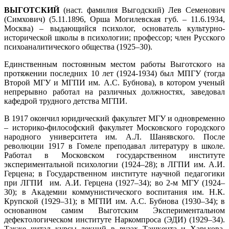
ВЫГОТСКИЙ
(наст. фамилия Выгодский) Лев Семенович
(Симхович) (5.11.1896, Орша Могилевская губ. – 11.6.1934,
Москва) – выдающийся психолог, основатель культурно-
исторической школы в психологии; профессор; член Русского
психоаналитического общества (1925–30).
Единственным постоянным местом работы Выготского на
протяжении последних 10 лет (1924-1934) был МПГУ (тогда
Второй МГУ и МГПИ им. А.С. Бубнова), в котором ученый
непрерывно работал на различных должностях, заведовал
кафедрой трудного детства МГПИ.
В 1917 окончил юридический факультет МГУ и одновременно
– историко-философский факультет Московского городского
народного университета им. А.Л. Шанявского. После
революции 1917 в Гомеле преподавал литературу в школе.
Работал в Московском государственном институте
экспериментальной психологии (1924–28); в ЛГПИ им. А.И.
Герцена; в Государственном институте научной педагогики
при ЛГПИ им. А.И. Герцена (1927–34); во 2-м МГУ (1924–
30); в Академии коммунистического воспитания им. Н.К.
Крупской (1929–31); в МГПИ им. А.С. Бубнова (1930–34); в
основанном самим Выготским Экспериментальном
дефектологическом институте Наркомпроса (ЭДИ) (1929–34).
Также читал курсы лекций в вузах Ташкента и Харькова.