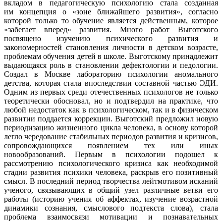
вкладом в педагогическую психологию стала созданная
им концепция о «зоне ближайшего развития», согласно
которой только то обучение является действенным, которое
«забегает вперед» развития. Много работ Выготского
посвящено изучению психического развития и
закономерностей становления личности в детском возрасте,
проблемам обучения детей в школе. Выготскому принадлежит
выдающаяся роль в становлении дефектологии и педологии.
Создал в Москве лабораторию психологии аномального
детства, которая стала впоследствии составной частью ЭДИ.
Одним из первых среди отечественных психологов не только
теоретически обосновал, но и подтвердил на практике, что
любой недостаток как в психологическом, так и в физическом
развитии поддается коррекции. Выготский предложил новую
периодизацию жизненного цикла человека, в основу которой
легло чередование стабильных периодов развития и кризисов,
сопровождающихся появлением тех или иных
новообразований. Первым в психологии подошел к
рассмотрению психологического кризиса как необходимой
стадии развития психики человека, раскрыв его позитивный
смысл. В последний период творчества лейтмотивом исканий
ученого, связывающих в общий узел различные ветви его
работы (историю учения об аффектах, изучение возрастной
динамики сознания, смыслового подтекста слова), стала
проблема взаимосвязи мотивации и познавательных