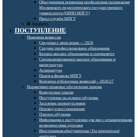
Объединенная первичная профсоюзная организация
Московского педагогического государственного
университета (ОППО МПГУ)
Пресс-служба МПГУ
Закрыть
ПОСТУПЛЕНИЕ
Приемная комиссия
Сведения о зачислении — 2026
Среднее профессиональное образование
Базовое высшее образование и специалитет
Специализированное высшее образование и
магистратура
Аспирантура
Прием в филиалы МПГУ
Контакты отборочных комиссий – 2026/27
Нормативно-правовое обеспечение приема
Конкурсные списки
Поступление на целевое обучение
Заселение первокурсников
Перевод и восстановление
Платное обучение
Информация о поступлении для лиц с ограниченными
возможностями здоровья
Иностранным абитуриентам / For international
applicants