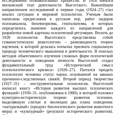
исследований познавательных процессов. В 1924 начался
московский этап деятельности Выготского. Важнейшим
направлением исследований в первые годы (1924–27) стал
анализ ситуации в мировой психологии. Ученым были
написаны предисловия к русским пер. работ лидеров
психоанализа, бихевиоризма, гештальтизма, в которых
определялось значение каждого из направлений для
разработки новой картины психической регуляции. Вплоть до
1928 психология Выготского представляла собой
гуманистическую реактологию – разновидность теории
научения, в которой делалась попытка признать социальную
природу человеческого мышления и деятельности. В поисках
методов объективного изучения сложных форм психической
деятельности и поведения личности Выготский создал
фундаментальный труд «Исторический смысл
психологического кризиса» (1926–27). Пытался придать
психологии человека статус науки, основанной на законах
причинно-следственных связей. Второй период творчества
(1927–31) – инструментальная психология. Выготский
написал книгу «История развития высших психических
функций» (1930–31, опубликована в 1960), в которой изложил
культурно-историческую теорию развития психики,
выделявшую слитые в эволюции два плана поведения:
«натуральный» (продукт биологического развития животного
мира) и «культурный» (результат исторического развития).