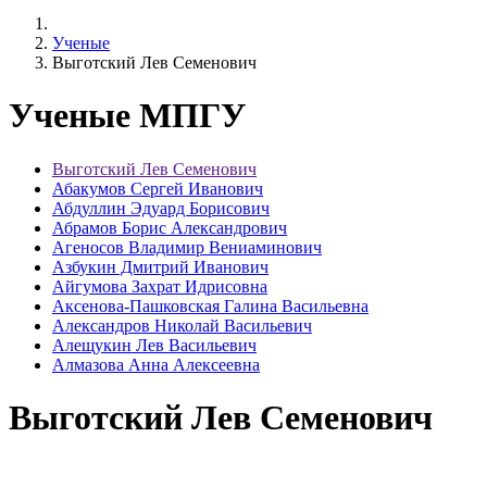
Ученые
Выготский Лев Семенович
Ученые МПГУ
Выготский Лев Семенович
Абакумов Сергей Иванович
Абдуллин Эдуард Борисович
Абрамов Борис Александрович
Агеносов Владимир Вениаминович
Азбукин Дмитрий Иванович
Айгумова Захрат Идрисовна
Аксенова-Пашковская Галина Васильевна
Александров Николай Васильевич
Алещукин Лев Васильевич
Алмазова Анна Алексеевна
Выготский Лев Семенович