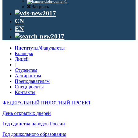
Закрыть
CN
EN
Институты/Факультеты
Колледж
Лицей
|
Студентам
Аспирантам
Преподавателям
Спецпроекты
Контакты
ФЕДЕРАЛЬНЫЙ ПИЛОТНЫЙ ПРОЕКТ
День открытых дверей
Год единства народов России
Год дошкольного образования