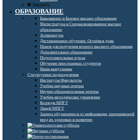
Закрыть
ОБРАЗОВАНИЕ
Бакалавриат и Базовое высшее образование
Магистратура и Специализированное высшее
образование
Аспирантура
Дистанционное обучение. Остаёмся дома
Прием для получения второго высшего образования
Дополнительное образование
Подготовительные курсы
Обучение иностранных студентов
Наши выпускники
Структурные подразделения
Институты/Факультеты
Учебно-научные центры
Научно-образовательные центры
Учебно-методическое управление
Колледж МПГУ
Лицей МПГУ
Защита обучающихся от информации, причиняющей
вред их здоровью и развитию