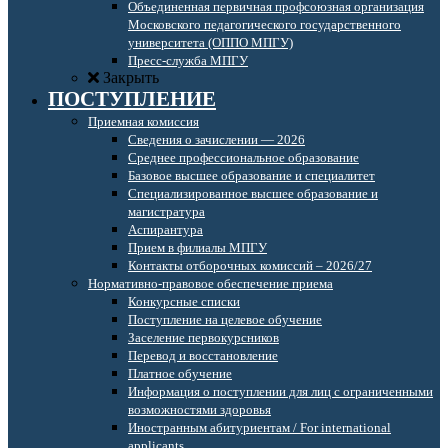
Объединенная первичная профсоюзная организация
Московского педагогического государственного
университета (ОППО МПГУ)
Пресс-служба МПГУ
Закрыть
ПОСТУПЛЕНИЕ
Приемная комиссия
Сведения о зачислении — 2026
Среднее профессиональное образование
Базовое высшее образование и специалитет
Специализированное высшее образование и
магистратура
Аспирантура
Прием в филиалы МПГУ
Контакты отборочных комиссий – 2026/27
Нормативно-правовое обеспечение приема
Конкурсные списки
Поступление на целевое обучение
Заселение первокурсников
Перевод и восстановление
Платное обучение
Информация о поступлении для лиц с ограниченными
возможностями здоровья
Иностранным абитуриентам / For international
applicants