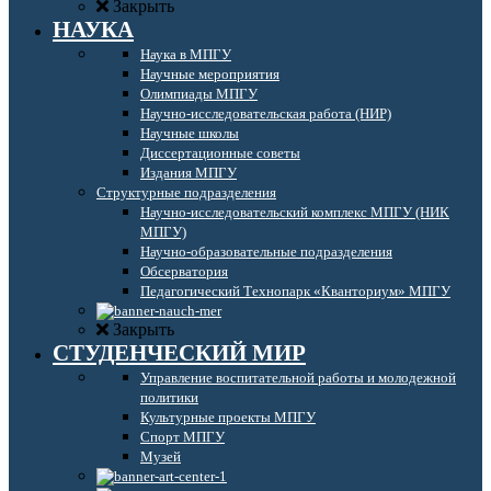
Закрыть
НАУКА
Наука в МПГУ
Научные мероприятия
Олимпиады МПГУ
Научно-исследовательская работа (НИР)
Научные школы
Диссертационные советы
Издания МПГУ
Структурные подразделения
Научно-исследовательский комплекс МПГУ (НИК
МПГУ)
Научно-образовательные подразделения
Обсерватория
Педагогический Технопарк «Кванториум» МПГУ
Закрыть
СТУДЕНЧЕСКИЙ МИР
Управление воспитательной работы и молодежной
политики
Культурные проекты МПГУ
Спорт МПГУ
Музей