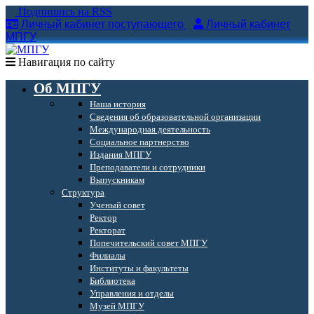
Подпишись на RSS
Личный кабинет поступающего
Личный кабинет
МПГУ
Навигация по сайту
Об МПГУ
Наша история
Сведения об образовательной организации
Международная деятельность
Социальное партнерство
Издания МПГУ
Преподаватели и сотрудники
Выпускникам
Структура
Ученый совет
Ректор
Ректорат
Попечительский совет МПГУ
Филиалы
Институты и факультеты
Библиотека
Управления и отделы
Музей МПГУ