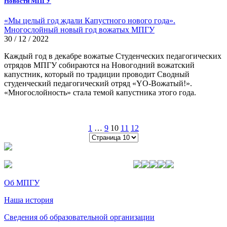
Новости МПГУ
«Мы целый год ждали Капустного нового года».
Многослойный новый год вожатых МПГУ
30 / 12 / 2022
Каждый год в декабре вожатые Студенческих педагогических
отрядов МПГУ собираются на Новогодний вожатский
капустник, который по традиции проводит Сводный
студенческий педагогический отряд «YO-Вожатый!».
«Многослойность» стала темой капустника этого года.
1
…
9
10
11
12
Об МПГУ
Наша история
Сведения об образовательной организации