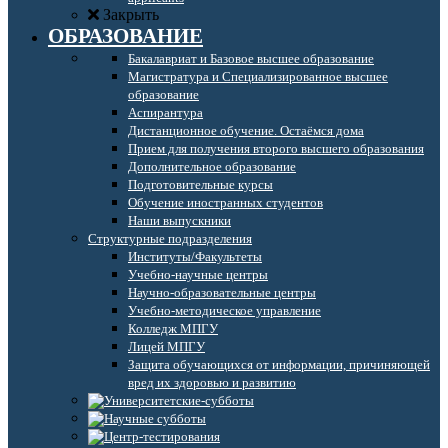
Закрыть
ОБРАЗОВАНИЕ
Бакалавриат и Базовое высшее образование
Магистратура и Специализированное высшее
образование
Аспирантура
Дистанционное обучение. Остаёмся дома
Прием для получения второго высшего образования
Дополнительное образование
Подготовительные курсы
Обучение иностранных студентов
Наши выпускники
Структурные подразделения
Институты/Факультеты
Учебно-научные центры
Научно-образовательные центры
Учебно-методическое управление
Колледж МПГУ
Лицей МПГУ
Защита обучающихся от информации, причиняющей
вред их здоровью и развитию