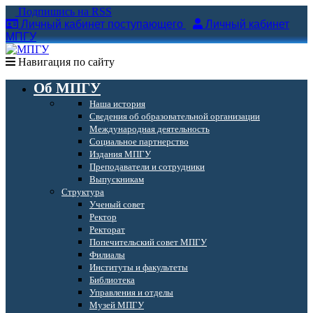
Подпишись на RSS
Личный кабинет поступающего
Личный кабинет
МПГУ
Навигация по сайту
Об МПГУ
Наша история
Сведения об образовательной организации
Международная деятельность
Социальное партнерство
Издания МПГУ
Преподаватели и сотрудники
Выпускникам
Структура
Ученый совет
Ректор
Ректорат
Попечительский совет МПГУ
Филиалы
Институты и факультеты
Библиотека
Управления и отделы
Музей МПГУ