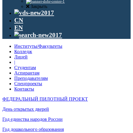
Закрыть
CN
EN
Институты/Факультеты
Колледж
Лицей
|
Студентам
Аспирантам
Преподавателям
Спецпроекты
Контакты
ФЕДЕРАЛЬНЫЙ ПИЛОТНЫЙ ПРОЕКТ
День открытых дверей
Год единства народов России
Год дошкольного образования