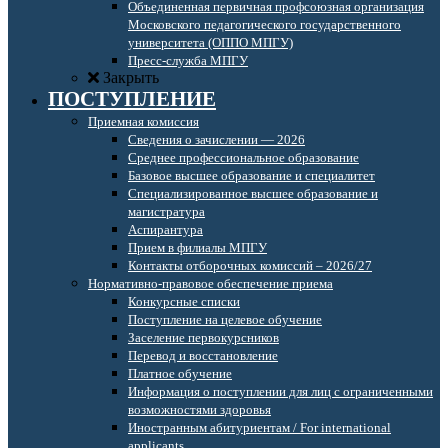
Объединенная первичная профсоюзная организация
Московского педагогического государственного
университета (ОППО МПГУ)
Пресс-служба МПГУ
Закрыть
ПОСТУПЛЕНИЕ
Приемная комиссия
Сведения о зачислении — 2026
Среднее профессиональное образование
Базовое высшее образование и специалитет
Специализированное высшее образование и
магистратура
Аспирантура
Прием в филиалы МПГУ
Контакты отборочных комиссий – 2026/27
Нормативно-правовое обеспечение приема
Конкурсные списки
Поступление на целевое обучение
Заселение первокурсников
Перевод и восстановление
Платное обучение
Информация о поступлении для лиц с ограниченными
возможностями здоровья
Иностранным абитуриентам / For international
applicants