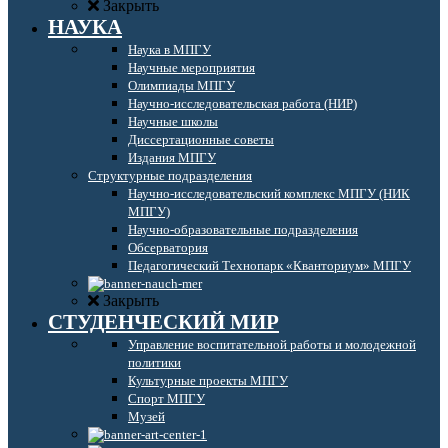
Закрыть
НАУКА
Наука в МПГУ
Научные мероприятия
Олимпиады МПГУ
Научно-исследовательская работа (НИР)
Научные школы
Диссертационные советы
Издания МПГУ
Структурные подразделения
Научно-исследовательский комплекс МПГУ (НИК
МПГУ)
Научно-образовательные подразделения
Обсерватория
Педагогический Технопарк «Кванториум» МПГУ
Закрыть
СТУДЕНЧЕСКИЙ МИР
Управление воспитательной работы и молодежной
политики
Культурные проекты МПГУ
Спорт МПГУ
Музей