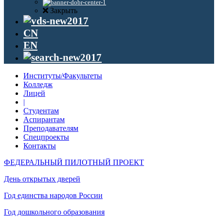
Закрыть
CN
EN
Институты/Факультеты
Колледж
Лицей
|
Студентам
Аспирантам
Преподавателям
Спецпроекты
Контакты
ФЕДЕРАЛЬНЫЙ ПИЛОТНЫЙ ПРОЕКТ
День открытых дверей
Год единства народов России
Год дошкольного образования