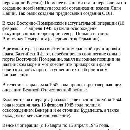
переходили России). Не менее важными стали переговоры по
созданию новой международной организации взамен Лиги
Наций. Так были созданы предпосылки создания ООН.
В ходе Восточно-Померанской наступательной операции (10
февраля — 4 апреля 1945 г.) были освобождены
оккупированные территории севера Польши и занята
Восточная Померания (северо-восток Германии).
В результате разгрома восточно-померанской группировки
врага, Балтийский флот, перебазировав свои легкие силы в
порты Восточной Померании, занял выгодные позиции на
Балтийском море и мог обеспечить приморский фланг
советских войск при наступлении их на берлинском
направлении.
В течение февраля-мая 1945 года прошло три завершающих
операции Великой Отечественной войны:
Будапештская операция (началась еще в конце октября 1944
года и закончилась 13 февраля 1945 года полным
освобождением Венгрии и ее столицы Будапешта, а также
выходом на венское направление).
Венская операция (с 16 марта по 15 апреля 1945 года, –