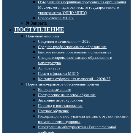
Объединенная первичная профсоюзная организация
Московского педагогического государственного
университета (ОППО МПГУ)
Пресс-служба МПГУ
Закрыть
ПОСТУПЛЕНИЕ
Приемная комиссия
Сведения о зачислении — 2026
Среднее профессиональное образование
Базовое высшее образование и специалитет
Специализированное высшее образование и
магистратура
Аспирантура
Прием в филиалы МПГУ
Контакты отборочных комиссий – 2026/27
Нормативно-правовое обеспечение приема
Конкурсные списки
Поступление на целевое обучение
Заселение первокурсников
Перевод и восстановление
Платное обучение
Информация о поступлении для лиц с ограниченными
возможностями здоровья
Иностранным абитуриентам / For international
applicants