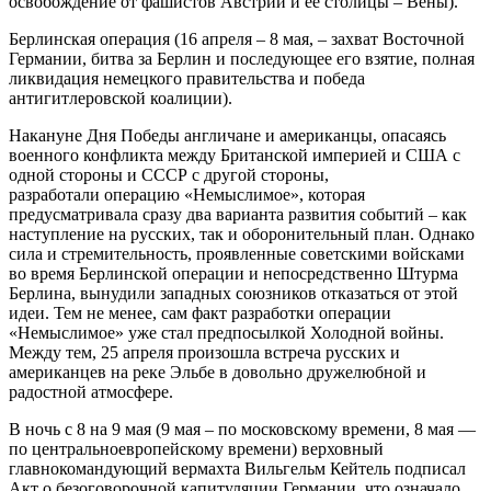
освобождение от фашистов Австрии и ее столицы – Вены).
Берлинская операция (16 апреля – 8 мая, – захват Восточной
Германии, битва за Берлин и последующее его взятие, полная
ликвидация немецкого правительства и победа
антигитлеровской коалиции).
Накануне Дня Победы англичане и американцы, опасаясь
военного конфликта между Британской империей и США с
одной стороны и СССР с другой стороны,
разработали операцию «Немыслимое», которая
предусматривала сразу два варианта развития событий – как
наступление на русских, так и оборонительный план. Однако
сила и стремительность, проявленные советскими войсками
во время Берлинской операции и непосредственно Штурма
Берлина, вынудили западных союзников отказаться от этой
идеи. Тем не менее, сам факт разработки операции
«Немыслимое» уже стал предпосылкой Холодной войны.
Между тем, 25 апреля произошла встреча русских и
американцев на реке Эльбе в довольно дружелюбной и
радостной атмосфере.
В ночь с 8 на 9 мая (9 мая – по московскому времени, 8 мая —
по центральноевропейскому времени) верховный
главнокомандующий вермахта Вильгельм Кейтель подписал
Акт о безоговорочной капитуляции Германии, что означало,