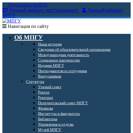
Подпишись на RSS
Личный кабинет поступающего
Личный кабинет
МПГУ
Навигация по сайту
Об МПГУ
Наша история
Сведения об образовательной организации
Международная деятельность
Социальное партнерство
Издания МПГУ
Преподаватели и сотрудники
Выпускникам
Структура
Ученый совет
Ректор
Ректорат
Попечительский совет МПГУ
Филиалы
Институты и факультеты
Библиотека
Управления и отделы
Музей МПГУ