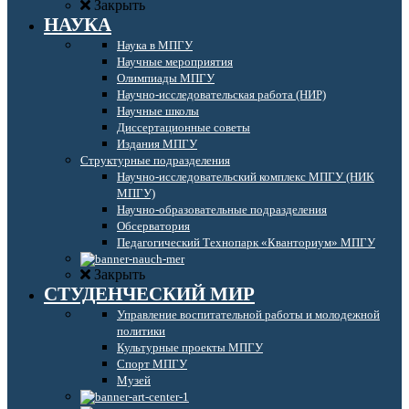
Закрыть
НАУКА
Наука в МПГУ
Научные мероприятия
Олимпиады МПГУ
Научно-исследовательская работа (НИР)
Научные школы
Диссертационные советы
Издания МПГУ
Структурные подразделения
Научно-исследовательский комплекс МПГУ (НИК
МПГУ)
Научно-образовательные подразделения
Обсерватория
Педагогический Технопарк «Кванториум» МПГУ
Закрыть
СТУДЕНЧЕСКИЙ МИР
Управление воспитательной работы и молодежной
политики
Культурные проекты МПГУ
Спорт МПГУ
Музей