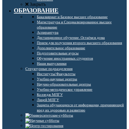
Закрыть
ОБРАЗОВАНИЕ
Бакалавриат и Базовое высшее образование
Магистратура и Специализированное высшее
образование
Аспирантура
Дистанционное обучение. Остаёмся дома
Прием для получения второго высшего образования
Дополнительное образование
Подготовительные курсы
Обучение иностранных студентов
Наши выпускники
Структурные подразделения
Институты/Факультеты
Учебно-научные центры
Научно-образовательные центры
Учебно-методическое управление
Колледж МПГУ
Лицей МПГУ
Защита обучающихся от информации, причиняющей
вред их здоровью и развитию