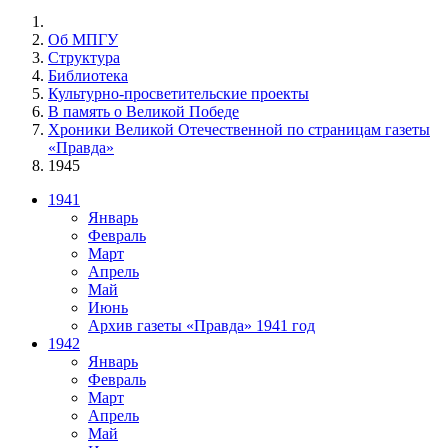
Об МПГУ
Структура
Библиотека
Культурно-просветительские проекты
В память о Великой Победе
Хроники Великой Отечественной по страницам газеты
«Правда»
1945
1941
Январь
Февраль
Март
Апрель
Май
Июнь
Архив газеты «Правда» 1941 год
1942
Январь
Февраль
Март
Апрель
Май