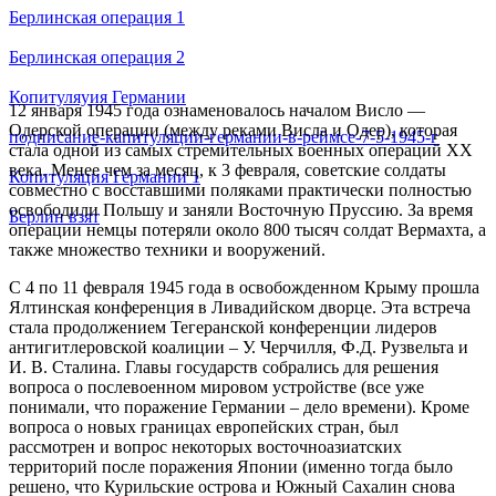
Берлинская операция 1
Берлинская операция 2
Копитуляуия Германии
12 января 1945 года ознаменовалось началом Висло —
Одерской операции (между реками Висла и Одер), которая
подписание-капитуляции-германии-в-реймсе-7-5-1945-г
стала одной из самых стремительных военных операций XX
века. Менее чем за месяц, к 3 февраля, советские солдаты
Копитуляция Германии 1
совместно с восставшими поляками практически полностью
освободили Польшу и заняли Восточную Пруссию. За время
Берлин взят
операции немцы потеряли около 800 тысяч солдат Вермахта, а
также множество техники и вооружений.
С 4 по 11 февраля 1945 года в освобожденном Крыму прошла
Ялтинская конференция в Ливадийском дворце. Эта встреча
стала продолжением Тегеранской конференции лидеров
антигитлеровской коалиции – У. Черчилля, Ф.Д. Рузвельта и
И. В. Сталина. Главы государств собрались для решения
вопроса о послевоенном мировом устройстве (все уже
понимали, что поражение Германии – дело времени). Кроме
вопроса о новых границах европейских стран, был
рассмотрен и вопрос некоторых восточноазиатских
территорий после поражения Японии (именно тогда было
решено, что Курильские острова и Южный Сахалин снова